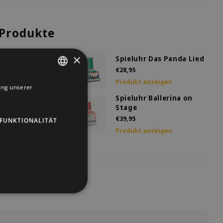
Produkte
×
r Das Finkenlied
Spieluhr Das Panda Lied
€28,95
anzeigen
Produkt anzeigen
ung unserer
DUTCH
Spieluhr Ballerina on
acher Baby Raini
GERMAN
Stage
€39,95
FUNKTIONALITÄT
ENGLISH
anzeigen
Produkt anzeigen