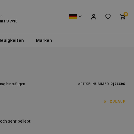
0
en
uns
9.7
/10
euigkeiten
Marken
ung hinzufügen
ARTIKELNUMMER
DJ06606
ZULAUF
ch sehr beliebt.