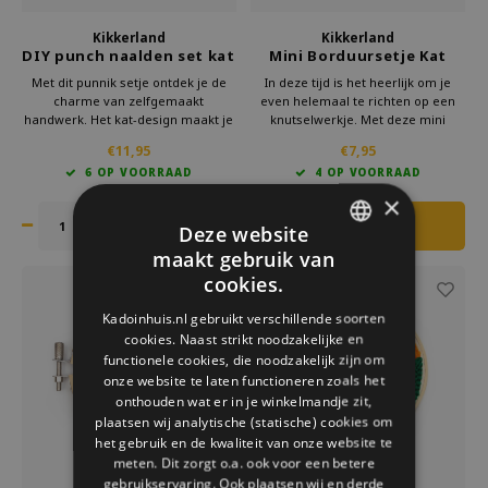
Kikkerland
Kikkerland
DIY punch naalden set kat
Mini Borduursetje Kat
Met dit punnik setje ontdek je de
In deze tijd is het heerlijk om je
charme van zelfgemaakt
even helemaal te richten op een
handwerk. Het kat-design maakt je
knutselwerkje. Met deze mini
knutselervaring net wat vrolijker. Je
borduurset van Kikkerland ben je
€11,95
€7,95
kunt direct aan de slag en
lekker creatief bezig. Even geen
6 OP VOORRAAD
4 OP VOORRAAD
eindeloos variëren met kleuren. Bij
schermen, maar iets moois
Kikkerland vind je altijd iets nieuws
creëren.
×
en verrassends.
Deze website
maakt gebruik van
DUTCH
cookies.
GERMAN
Kadoinhuis.nl gebruikt verschillende soorten
cookies. Naast strikt noodzakelijke en
ENGLISH
functionele cookies, die noodzakelijk zijn om
onze website te laten functioneren zoals het
onthouden wat er in je winkelmandje zit,
plaatsen wij analytische (statische) cookies om
het gebruik en de kwaliteit van onze website te
meten. Dit zorgt o.a. ook voor een betere
gebruikservaring. Ook plaatsen wij en derde