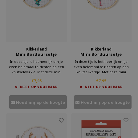
Kikkerland
Kikkerland
Mini Borduursetje
Mini Borduursetje
Bloemen
Flamingo
In deze tijd is het heerlijk om je
In deze tijd is het heerlijk om je
even helemaal te richten op een
even helemaal te richten op een
knutselwerkje. Met deze mini
knutselwerkje. Met deze mini
borduurset van Kikkerland ben je
borduurset van Kikkerland ben je
€7,95
€7,95
lekker creatief bezig. Even geen
lekker creatief bezig. Even geen
NIET OP VOORRAAD
NIET OP VOORRAAD
schermen, maar iets moois
schermen, maar iets moois
creëren.
creëren.
Houd mij op de hoogte
Houd mij op de hoogte