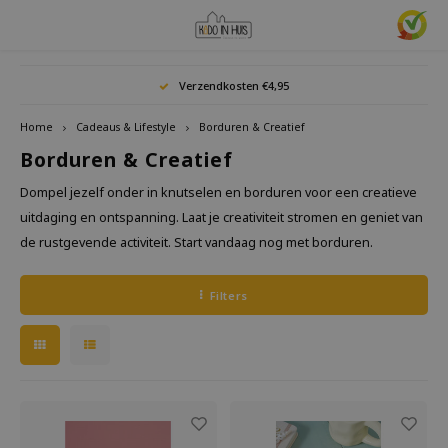
Hoofdmenu / cadeaus & lifestyle
Hoofdmenu / woonaccessoires
Hoofdmenu / cadeau-ideeën
Hoofdmenu / zwitscherbox
Hoofdmenu
Hoofdmenu /
Hoofdmen
Hoofdmen
Hoofdmen
Verzendkosten €4,95
horloges / k
Cadeaus & Lifestyle
Woonaccessoires
Cadeau-ideeën
Zwitscherbox
Taal
Home
Cadeaus & Lifestyle
Borduren & Creatief
Borduren & Creatief
Birdybox
Cadeau voor Haar
Boekensteunen
Boekenleggers
Lucky
Laval
Mokke
Ringe
Nederlands
Dompel jezelf onder in knutselen en borduren voor een creatieve
Astro
Lakesidebox
Cadeau voor Hem
Decoratie
Drinkflessen
Waxin
uitdaging en ontspanning. Laat je creativiteit stromen en geniet van
Ketti
de rustgevende activiteit. Start vandaag nog met borduren.
Story
Deutsch
Heidibox
Cadeau voor kinderen
Fotolijstjes
Fun Gadgets
Armb
Mini S
English
Filters
Junglebox
Cadeau voor collega
Kandelaars
Horloges
Zwitscherbox Satellite
Housewarming cadeau
Klokken
Keuken
Hoe werkt een Zwitscherbox
Huwelijkscadeau
Posters
Borduren & Creatief