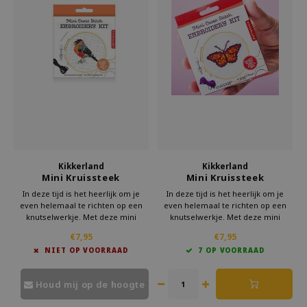
Kikkerland
Kikkerland
Mini Kruissteek
Mini Kruissteek
Borduursetje Vogel
Borduursetje Vlinder
In deze tijd is het heerlijk om je
In deze tijd is het heerlijk om je
even helemaal te richten op een
even helemaal te richten op een
knutselwerkje. Met deze mini
knutselwerkje. Met deze mini
borduurset van Kikkerland ben je
borduurset van Kikkerland ben je
€7,95
€7,95
lekker creatief bezig. Even geen
lekker creatief bezig. Even geen
NIET OP VOORRAAD
7 OP VOORRAAD
schermen, maar iets moois
schermen, maar iets moois
creëren.
creëren.
Houd mij op de hoogte