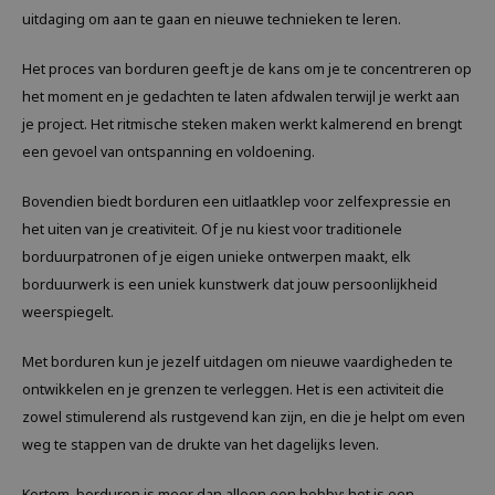
uitdaging om aan te gaan en nieuwe technieken te leren.
Het proces van borduren geeft je de kans om je te concentreren op
het moment en je gedachten te laten afdwalen terwijl je werkt aan
je project. Het ritmische steken maken werkt kalmerend en brengt
een gevoel van ontspanning en voldoening.
Bovendien biedt borduren een uitlaatklep voor zelfexpressie en
het uiten van je creativiteit. Of je nu kiest voor traditionele
borduurpatronen of je eigen unieke ontwerpen maakt, elk
borduurwerk is een uniek kunstwerk dat jouw persoonlijkheid
weerspiegelt.
Met borduren kun je jezelf uitdagen om nieuwe vaardigheden te
ontwikkelen en je grenzen te verleggen. Het is een activiteit die
zowel stimulerend als rustgevend kan zijn, en die je helpt om even
weg te stappen van de drukte van het dagelijks leven.
Kortom, borduren is meer dan alleen een hobby; het is een