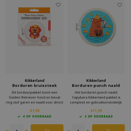
Kikkerland
Kikkerland
Borduren kruissteek
Borduren punch naald
Golden Retriever
Capybara
Dit borduurpakket toont een
Het borduren punch naald
Golden Retriever hond en bevat
Capybara Kikkerland pakket is
ring stof garen en naald voor direct
compleet en gebruiksvriendelijk.
borduren. Perfect voor creatieve
Perfect voor beginners en ervaren
€7,95
€11,95
ontspanning en een uniek
hobbyisten. Een creatief en
4 OP VOORRAAD
3 OP VOORRAAD
wanddecoratief project voor
origineel DIY cadeau dat plezier
beginners en hobbyisten.
geeft en een vrolijk eindresultaat
oplevert. Bestel nu online