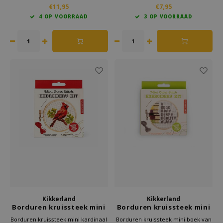
en patroon. Perfect DIY
Creatief cadeau of project voor
€11,95
€7,95
borduurpakket voor beginners en
beginners. Bestel bij Kado in Huis
4 OP VOORRAAD
3 OP VOORRAAD
gevorderden. Creatief,
en borduur een kleurrijk eerbetoon
ontspannend en leuk als handwerk
aan deze iconische kunstenares.
cadeau. Bestel nu bij Kado in Huis.
Kikkerland
Kikkerland
Borduren kruissteek mini
Borduren kruissteek mini
kardinaal
boek
Borduren kruissteek mini kardinaal
Borduren kruissteek mini boek van