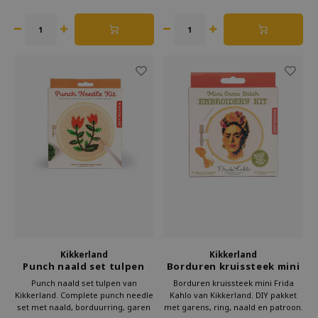
borduurpakket. Bestel nu bij Kado
ontspannend en leuk als handwerk
in Huis.
cadeau. Bestel nu bij Kado in Huis.
Kikkerland
Kikkerland
Punch naald set tulpen
Borduren kruissteek mini
Frida Kahlo
Punch naald set tulpen van
Borduren kruissteek mini Frida
Kikkerland. Complete punch needle
Kahlo van Kikkerland. DIY pakket
set met naald, borduurring, garen
met garens, ring, naald en patroon.