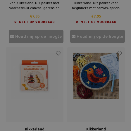
van Kikkerland. DIY pakket met
Kikkerland. DIY pakket voor
voorbedrukt canvas, garens en
beginners met canvas, garen,
borduurring. Leuk handwerk
naald en ring. Perfect als handwerk
€7,95
€7,95
cadeau of ontspannend project
cadeau voor boekenliefhebbers of
NIET OP VOORRAAD
NIET OP VOORRAAD
voor beginners. Bestel nu bij Kado
als creatief project. Bestel bij Kado
in Huis en breng deze prachtige
in Huis en borduur je eigen
vogel tot leven.
boekillustratie.
Houd mij op de hoogte
Houd mij op de hoogte
Kikkerland
Kikkerland