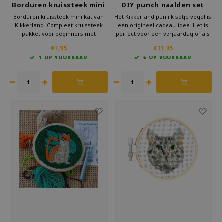
Borduren kruissteek mini
DIY punch naalden set
kat
vogel
Borduren kruissteek mini kat van
Het Kikkerland punnik setje vogel is
Kikkerland. Compleet kruissteek
een origineel cadeau-idee. Het is
pakket voor beginners met
perfect voor een verjaardag of als
patroon, garen en ring. Leuk als
verrassingscadeau. Het is compact
€7,95
€11,95
handwerk cadeau of creatief
verpakt en klaar om te geven.
1 OP VOORRAAD
6 OP VOORRAAD
project. Bestel nu bij Kado in Huis
Met Kikkerland haal je kwaliteit en
en maak je eigen kat in mini-
inspiratie in huis.
formaat.