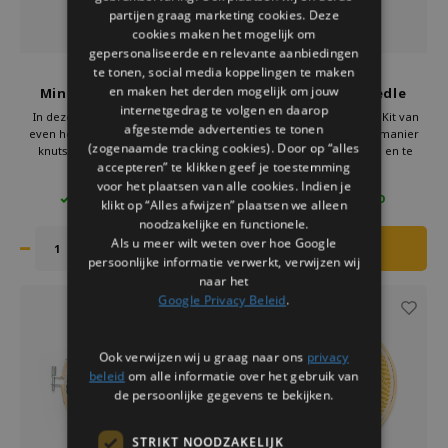
partijen graag marketing cookies. Deze
cookies maken het mogelijk om
gepersonaliseerde en relevante aanbiedingen
te tonen, social media koppelingen te maken
Kikkerland
Kikkerland
en maken het derden mogelijk om jouw
Mini Borduursetje Bij
Sunset Punch Needle
internetgedrag te volgen en daarop
Borduurset
In deze tijd is het heerlijk om je
Kortom, de Punch Needle Kit van
afgestemde advertenties te tonen
even helemaal te richten op een
Kikkerland is de perfecte manier
(zogenaamde tracking cookies). Door op “alles
knutselwerkje. Met deze mini
om je creativiteit te uiten en te
accepteren” te klikken geef je toestemming
borduurset van Kikkerland ben je
ontspannen met een leuke en
€7,95
€11,95
voor het plaatsen van alle cookies. Indien je
lekker creatief bezig. Even geen
boeiende activiteit. Begin met het
1 OP VOORRAAD
5 OP VOORRAAD
schermen, maar iets moois
maken van prachtige punch needle
klikt op “Alles afwijzen” plaatsen we alleen
creëren.
borduurwerken die een blijvende
noodzakelijke en functionele.
indruk zullen achterlaten.
Als u meer wilt weten over hoe Google
persoonlijke informatie verwerkt, verwijzen wij
naar het
Google Privacy Beleid
.
Ook verwijzen wij u graag naar ons
privacy
beleid
om alle informatie over het gebruik van
de persoonlijke gegevens te bekijken.
STRIKT NOODZAKELIJK