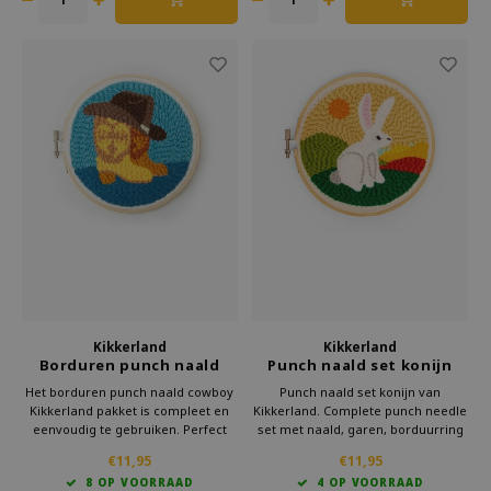
Kikkerland
Kikkerland
Borduren punch naald
Punch naald set konijn
cowboy
Het borduren punch naald cowboy
Punch naald set konijn van
Kikkerland pakket is compleet en
Kikkerland. Complete punch needle
eenvoudig te gebruiken. Perfect
set met naald, garen, borduurring
voor beginners en ervaren
en patroon. Perfect DIY
€11,95
€11,95
hobbyisten. Een origineel DIY
borduurpakket voor beginners en
8 OP VOORRAAD
4 OP VOORRAAD
cadeau en populair als creatief
gevorderden. Creatief,