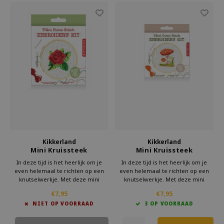
Kikkerland
Kikkerland
Mini Kruissteek
Mini Kruissteek
Borduursetje Roos
Borduursetje Paddestoel
In deze tijd is het heerlijk om je
In deze tijd is het heerlijk om je
even helemaal te richten op een
even helemaal te richten op een
knutselwerkje. Met deze mini
knutselwerkje. Met deze mini
borduurset van Kikkerland ben je
borduurset van Kikkerland ben je
€7,95
€7,95
lekker creatief bezig. Even geen
lekker creatief bezig. Even geen
NIET OP VOORRAAD
3 OP VOORRAAD
schermen, maar iets moois
schermen, maar iets moois
creëren.
creëren.