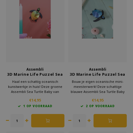
Welke Zwitscherbox past bij jou?
Kraamcadeau
Vazen
Leesbrillen
Zwitscherbox als cadeau
Verlichting
Sieraden
Wanddecoratie
Spellen
Stationery
Assembli
Assembli
Storytiles
3D Marine Life Puzzel Sea
3D Marine Life Puzzel Sea
Turtle Baby Groen
Turtle Baby Blauw
Haal een schattig oceanisch
Bouw je eigen oceanische mini-
Tassen
kunstwerkje in huis! Deze groene
meesterwerk! Deze schattige
Assembli Sea Turtle Baby van
blauwe Assembli Sea Turtle Baby
105x100x40mm klik je heel
van 105x100x40mm zet je heel
Tuin
€14,95
€14,95
eenvoudig zelf in elkaar.
eenvoudig zelf in elkaar.
1 OP VOORRAAD
2 OP VOORRAAD
Zonnebrillen