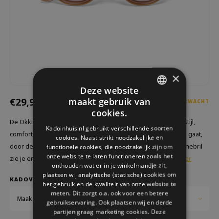
Welke Zwitscherbox past bij jou?
Kraamcadeau
Vazen
Leesbrillen
Zwitscherbox als cadeau
Verlichting
Sieraden
Wanddecoratie
Spellen
×
Stationery
Deze website
€29,95
maakt gebruik van
Storytiles
BINNENKORT VERWACHT
DUTCH
cookies.
De Okkia Zonnebril Silvia biedt een perfecte balans tussen stijl,
GERMAN
Tassen
Kadoinhuis.nl gebruikt verschillende soorten
comfort en bescherming. Of je nu een dagje naar het strand gaat,
cookies. Naast strikt noodzakelijke en
ENGLISH
door de stad wandelt of een festival bezoekt, met deze zonnebril
functionele cookies, die noodzakelijk zijn om
Tuin
onze website te laten functioneren zoals het
zie je er modieus uit, maar beschermt ook je ogen.
Lees meer
onthouden wat er in je winkelmandje zit,
Zonnebrillen
plaatsen wij analytische (statische) cookies om
KADOVERPAKKING:
het gebruik en de kwaliteit van onze website te
meten. Dit zorgt o.a. ook voor een betere
Maak een keuze...
gebruikservaring. Ook plaatsen wij en derde
partijen graag marketing cookies. Deze