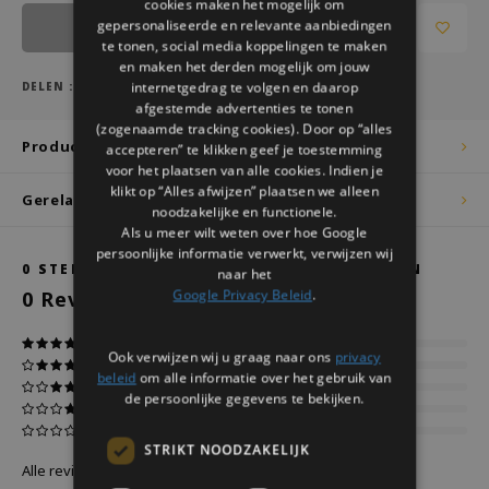
cookies maken het mogelijk om
gepersonaliseerde en relevante aanbiedingen
Houd mij op de hoogte
te tonen, social media koppelingen te maken
en maken het derden mogelijk om jouw
internetgedrag te volgen en daarop
DELEN :
afgestemde advertenties te tonen
(zogenaamde tracking cookies). Door op “alles
Productomschrijving
accepteren” te klikken geef je toestemming
voor het plaatsen van alle cookies. Indien je
klikt op “Alles afwijzen” plaatsen we alleen
Gerelateerde producten
noodzakelijke en functionele.
Als u meer wilt weten over hoe Google
persoonlijke informatie verwerkt, verwijzen wij
0
STERREN OP BASIS VAN
0
BEOORDELINGEN
naar het
Google Privacy Beleid
.
0
Reviews
Ook verwijzen wij u graag naar ons
privacy
beleid
om alle informatie over het gebruik van
de persoonlijke gegevens te bekijken.
STRIKT NOODZAKELIJK
Alle reviews