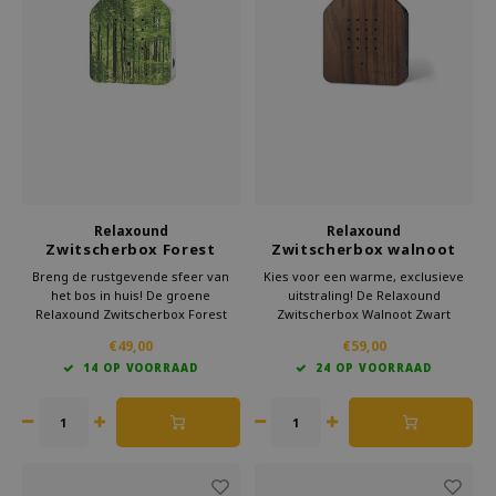
Welke Zwitscherbox past bij jou?
Kraamcadeau
Vazen
Leesbrillen
Zwitscherbox als cadeau
Verlichting
Sieraden
Wanddecoratie
Spellen
Stationery
Storytiles
Relaxound
Relaxound
Zwitscherbox Forest
Zwitscherbox walnoot
zwart
Breng de rustgevende sfeer van
Kies voor een warme, exclusieve
Tassen
het bos in huis! De groene
uitstraling! De Relaxound
Relaxound Zwitscherbox Forest
Zwitscherbox Walnoot Zwart
activeert automatisch
combineert echt edelhout met
Tuin
€49,00
€59,00
vogelgeluiden zodra je langsloopt.
rustgevende natuurgeluiden
14 OP VOORRAAD
24 OP VOORRAAD
Zonnebrillen