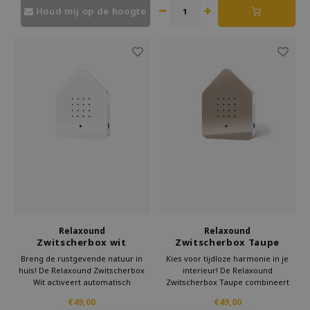
Houd mij op de hoogte
Relaxound
Relaxound
Zwitscherbox wit
Zwitscherbox Taupe
Breng de rustgevende natuur in
Kies voor tijdloze harmonie in je
huis! De Relaxound Zwitscherbox
interieur! De Relaxound
Wit activeert automatisch
Zwitscherbox Taupe combineert
vogelgeluiden zodra je de ruimte
een rustige, warme aardetint met
€49,00
€49,00
binnenloopt.
puur vogelgezang.