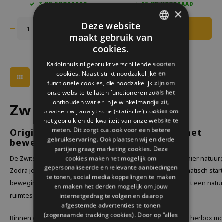
3 OP VOORRAAD
10 OP VOORRAAD
×
Deze website
maakt gebruik van
DUTCH
cookies.
GERMAN
Kadoinhuis.nl gebruikt verschillende soorten
cookies. Naast strikt noodzakelijke en
ENGLISH
functionele cookies, die noodzakelijk zijn om
onze website te laten functioneren zoals het
onthouden wat er in je winkelmandje zit,
Zwitscherbox
plaatsen wij analytische (statische) cookies om
het gebruik en de kwaliteit van onze website te
meten. Dit zorgt o.a. ook voor een betere
Originele Relaxound Zwitscherbox met
gebruikservaring. Ook plaatsen wij en derde
bewegingssensor kopen
partijen graag marketing cookies. Deze
cookies maken het mogelijk om
De Zwitscherbox van Relaxound brengt op een subtiele manier natuurg
gepersonaliseerde en relevante aanbiedingen
Zodra je langsloopt, hoor je een kort vogelconcert dat automatisch sta
te tonen, social media koppelingen te maken
bewegingssensor. Deze kalmerende geluiden creëren direct een natuur
en maken het derden mogelijk om jouw
ruimtes zoals het toilet, de hal, woonkamer of kantoor.
internetgedrag te volgen en daarop
afgestemde advertenties te tonen
(zogenaamde tracking cookies). Door op “alles
Binnen deze categorie vind je de originele Relaxound Zwitscherbox mo