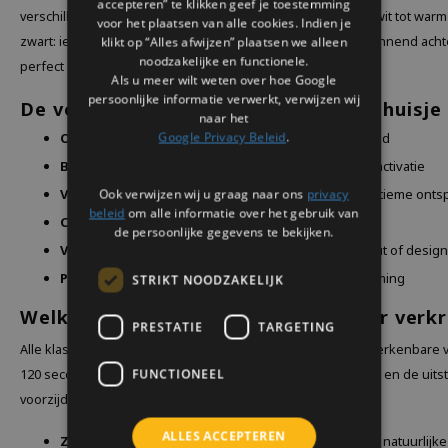
accepteren” te klikken geef je toestemming
verschillende kleuren, materialen en designs. Van modern wit tot warm e
voor het plaatsen van alle cookies. Indien je
zwart: iedere uitvoering combineert design met een ontspannend acht
klikt op “Alles afwijzen” plaatsen we alleen
noodzakelijke en functionele.
perfect aansluit bij je interieur.
Als u meer wilt weten over hoe Google
persoonlijke informatie verwerkt, verwijzen wij
De voordelen van een vogelgeluiden huisje
naar het
Google Privacy Beleid
.
Originele Zwitscherbox
van het topmerk Relaxound
Bewegingssensor
voor een volledig automatische activatie
Vogelgeluiden
van ongeveer 120 seconden voor ultieme onts
Ook verwijzen wij u graag naar ons
privacy
beleid
om alle informatie over het gebruik van
Compact design
dat past in vrijwel iedere ruimte
de persoonlijke gegevens te bekijken.
Verkrijgbaar in diverse luxe materialen
zoals hout of desig
Populair cadeau
voor een verjaardag of housewarming
STRIKT NOODZAKELIJK
Welke Relaxound uitvoeringen zijn er verkr
PRESTATIE
TARGETING
Alle klassieke Zwitscherbox modellen bevatten hetzelfde herkenbare v
FUNCTIONEEL
120 seconden. Het verschil zit puur in het materiaal, de kleur en de uits
voorzijde:
ALLES ACCEPTEREN
Zwitscherbox Forest
: De bos-uitvoering heeft een natuurlijke 