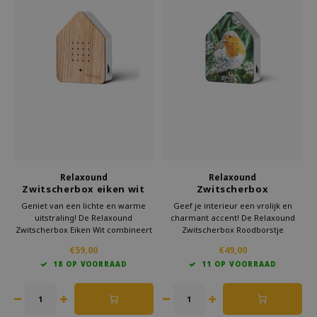
Relaxound
Relaxound
Zwitscherbox eiken wit
Zwitscherbox
Roodborstje
Geniet van een lichte en warme
Geef je interieur een vrolijk en
uitstraling! De Relaxound
charmant accent! De Relaxound
Zwitscherbox Eiken Wit combineert
Zwitscherbox Roodborstje
authentiek eikenhout met
combineert een prachtige print
€59,00
€49,00
rustgevende natuurgeluiden.
met puur vogelgezang.
18 OP VOORRAAD
11 OP VOORRAAD