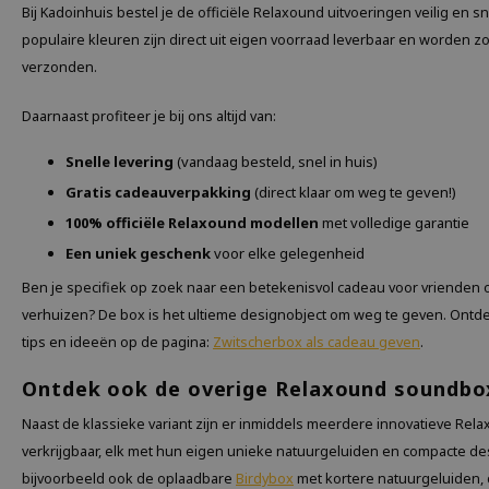
Bij Kadoinhuis bestel je de officiële Relaxound uitvoeringen veilig en sn
populaire kleuren zijn direct uit eigen voorraad leverbaar en worden z
verzonden.
Daarnaast profiteer je bij ons altijd van:
Snelle levering
(vandaag besteld, snel in huis)
Gratis cadeauverpakking
(direct klaar om weg te geven!)
100% officiële Relaxound modellen
met volledige garantie
Een uniek geschenk
voor elke gelegenheid
Ben je specifiek op zoek naar een betekenisvol cadeau voor vrienden o
verhuizen? De box is het ultieme designobject om weg te geven. Ontd
tips en ideeën op de pagina:
Zwitscherbox als cadeau geven
.
Ontdek ook de overige Relaxound soundb
Naast de klassieke variant zijn er inmiddels meerdere innovatieve R
verkrijgbaar, elk met hun eigen unieke natuurgeluiden en compacte d
bijvoorbeeld ook de oplaadbare
Birdybox
met kortere natuurgeluiden