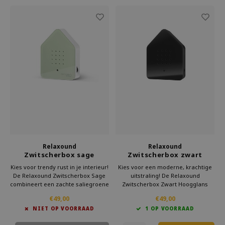
Relaxound
Relaxound
Zwitscherbox sage
Zwitscherbox zwart
Kies voor trendy rust in je interieur!
Kies voor een moderne, krachtige
De Relaxound Zwitscherbox Sage
uitstraling! De Relaxound
combineert een zachte saliegroene
Zwitscherbox Zwart Hoogglans
tint met ontspannend vogelgezang.
combineert een diepe glans met
€49,00
€49,00
rustgevend vogelgezang.
NIET OP VOORRAAD
1 OP VOORRAAD