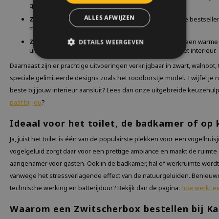
goed binnen een botanisch of landelijk interieur.
ALLES AFWIJZEN
Zwitscherbox White
: De witte variant is de absolute bestsel
minimalistische woonstijlen.
Zwitscherbox Oak
: De eiken uitvoering zorgt voor een warm
DETAILS WEERGEVEN
uitstraling en geeft een extra natuurlijke sfeer aan het interieur.
Daarnaast zijn er prachtige uitvoeringen verkrijgbaar in zwart, walnoot,
speciale gelimiteerde designs zoals het roodborstje model. Twijfel je
beste bij jouw interieur aansluit? Lees dan onze uitgebreide keuzehul
past bij jou
?
Ideaal voor het toilet, de badkamer of op
Ja, juist het toilet is één van de populairste plekken voor een vogelhuis
vogelgeluid zorgt daar voor een prettige ambiance en maakt de ruimte 
aangenamer voor gasten. Ook in de badkamer, hal of werkruimte wordt
vanwege het stressverlagende effect van de natuurgeluiden. Benieuw
technische werking en batterijduur? Bekijk dan de pagina:
hoe werkt e
Waarom een Zwitscherbox bestellen bij Ka