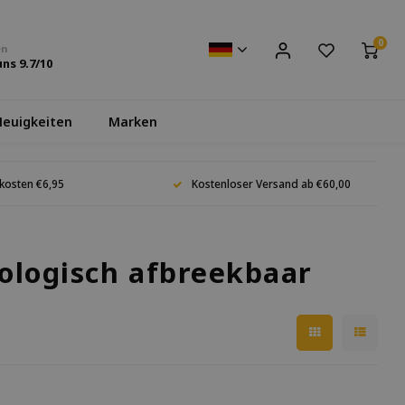
0
en
uns
9.7
/10
euigkeiten
Marken
kosten €6,95
Kostenloser Versand ab €60,00
iologisch afbreekbaar