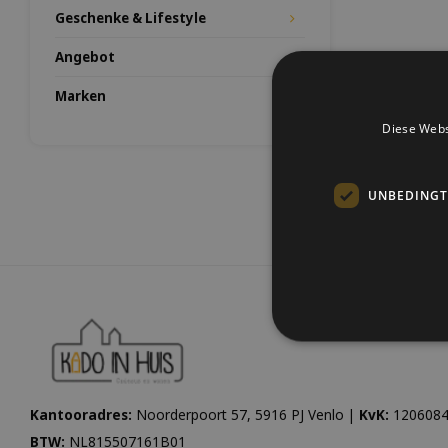
Geschenke & Lifestyle
Angebot
Marken
Diese Webs
UNBEDINGT
Kantooradres:
Noorderpoort 57, 5916 PJ Venlo |
KvK:
1206084
BTW:
NL815507161B01