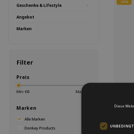
-50%
Geschenke & Lifestyle
Angebot
Marken
Filter
Preis
Min: €
0
Max: €
10
Rennw
Diese Webs
Marken
Mit diese
von Donkey
Alle Marken
Spaß ha
UNBEDINGT
befesti
Donkey Products
entleert is