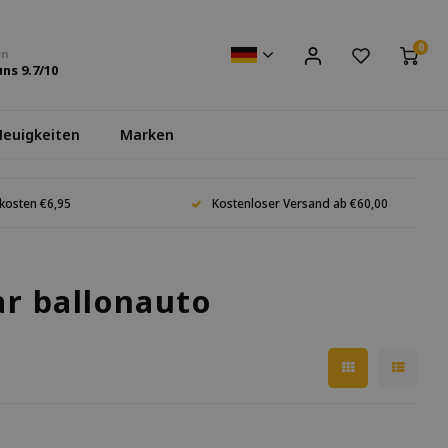
0
en
uns
9.7
/10
euigkeiten
Marken
kosten €6,95
Kostenloser Versand ab €60,00
ar ballonauto