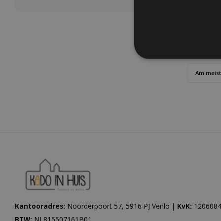
Am meis
Kantooradres:
Noorderpoort 57, 5916 PJ Venlo |
KvK:
1206084
BTW:
NL815507161B01