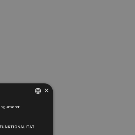
×
ung unserer
DUTCH
GERMAN
FUNKTIONALITÄT
ENGLISH