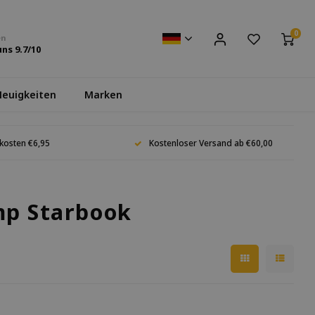
0
en
uns
9.7
/10
euigkeiten
Marken
kosten €6,95
Kostenloser Versand ab €60,00
mp Starbook