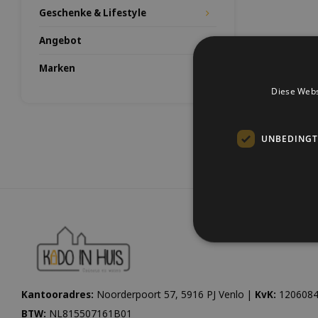
Geschenke & Lifestyle
Angebot
Marken
Diese Webs
UNBEDINGT
Kantooradres:
Noorderpoort 57, 5916 PJ Venlo |
KvK:
1206084
BTW:
NL815507161B01