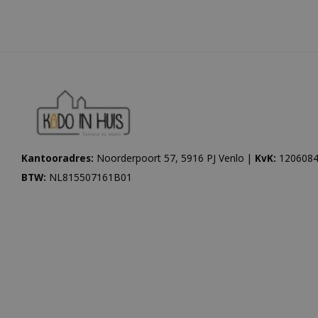
Kantooradres:
Noorderpoort 57, 5916 PJ Venlo |
KvK:
1206084
BTW:
NL815507161B01