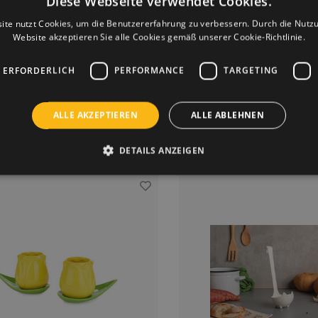
Diese Webseite verwendet Cookies.
 N Egg Eiertrenner Korb
Espressotassen Tul
ite nutzt Cookies, um die Benutzererfahrung zu verbessern. Durch die Nutz
Dunk N Egg Egg Separator von Ototo
Das Balvi Kaffeetassen-Set Tulip 
Website akzeptieren Sie alle Cookies gemäß unserer Cookie-Richtlinie.
rd das Trennen von Eiern einfach und
Design- und Kaffeeliebhaber. Die
Spaß. Dieses Küchengerät hat ein
schöne Espressotassen mit eine
 ERFORDERLICH
PERFORMANCE
TARGETING
iges Design, das an ein Basketballnetz
Tulpenmotiv. Die Tassen verleihen
€15,95
€24,95
Mit dem Eiertrenner trennen Sie schnell
Kaffeemoment einen Hauch v
4 AUF LAGER
NICHT VORRÄT
das Eiweiß vom Eigelb.
ALLE AKZEPTIEREN
ALLE ABLEHNEN
Benachrichtige
DETAILS ANZEIGEN