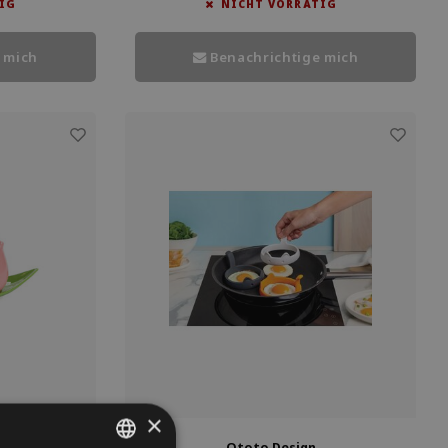
IG
NICHT VORRÄTIG
 mich
Benachrichtige mich
×
Ototo Design