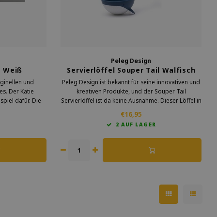
Peleg Design
e Weiß
Servierlöffel Souper Tail Walfisch
iginellen und
Peleg Design ist bekannt für seine innovativen und
s. Der Katie
kreativen Produkte, und der Souper Tail
spiel dafür. Die
Servierlöffel ist da keine Ausnahme. Dieser Löffel in
 alltäglichen
Form eines Wals ist nicht nur ein Blickfang, sondern
€16,95
 das Kochen nur
auch äußerst funktional.
R
2 AUF LAGER
hr Spa