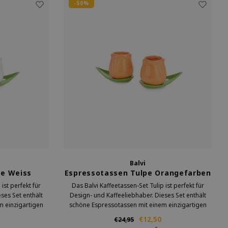
-50%
Balvi
pe Weiss
Espressotassen Tulpe Orangefarben
ist perfekt für
Das Balvi Kaffeetassen-Set Tulip ist perfekt für
ses Set enthält
Design- und Kaffeeliebhaber. Dieses Set enthält
m einzigartigen
schöne Espressotassen mit einem einzigartigen
 Ihrem täglichen
Tulpenmotiv. Die Tassen verleihen Ihrem täglichen
€12,50
€24,95
on Eleganz.
Kaffeemoment einen Hauch von Eleganz.