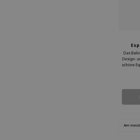
Esp
Das Balvi
Design- u
schöne Es
Tulpenmotiv
Kaffee
Am meis