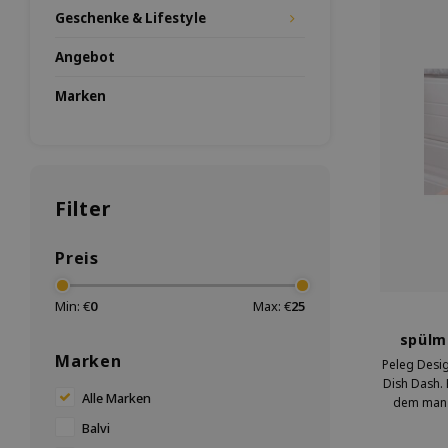
Geschenke & Lifestyle
Angebot
Marken
Filter
Preis
Min: €
0
Max: €
25
spülm
Marken
Peleg Desig
Dish Dash. 
Alle Marken
dem man a
saub
Balvi
benutzer