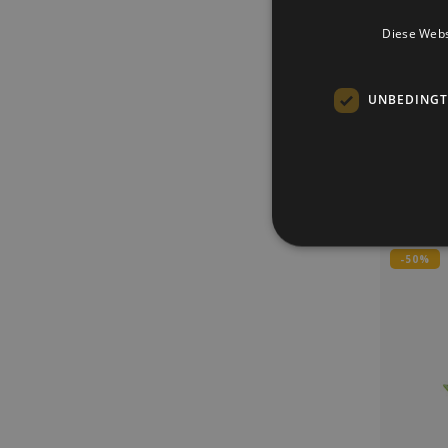
Dunk
Diese Webs
Mit dem 
Design wi
macht 
UNBEDINGT
einzigart
erinnert. 
-50%