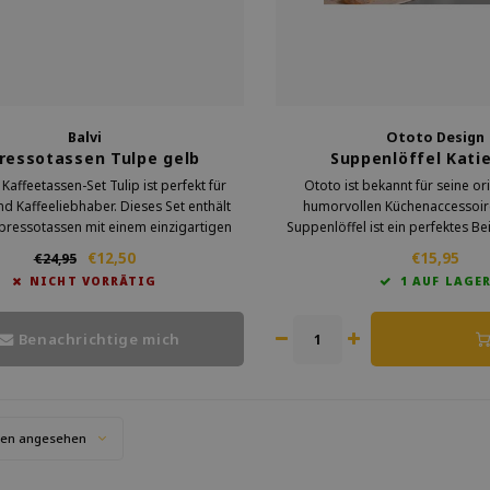
Balvi
Ototo Design
ressotassen Tulpe gelb
Suppenlöffel Kati
 Kaffeetassen-Set Tulip ist perfekt für
Ototo ist bekannt für seine or
nd Kaffeeliebhaber. Dieses Set enthält
humorvollen Küchenaccessoire
pressotassen mit einem einzigartigen
Suppenlöffel ist ein perfektes Bei
. Die Tassen verleihen Ihrem täglichen
Marke bringt Kreativität in die
€12,50
€15,95
€24,95
moment einen Hauch von Eleganz.
Aufgaben in der Küche. So wird
NICHT VORRÄTIG
1 AUF LAGE
einfacher und macht me
Benachrichtige mich
ten angesehen