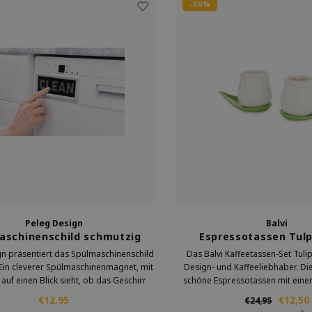
-50%
Peleg Design
Balvi
aschinenschild schmutzig
Espressotassen Tul
oder sauber
n präsentiert das Spülmaschinenschild
Das Balvi Kaffeetassen-Set Tulip 
Ein cleverer Spülmaschinenmagnet, mit
Design- und Kaffeeliebhaber. Die
uf einen Blick sieht, ob das Geschirr
schöne Espressotassen mit eine
er oder schmutzig ist. Dank des
Tulpenmotiv. Die Tassen verleihen
€12,95
€12,50
€24,95
freundlich Schiebesystem gehört die
Kaffeemoment einen Hauch v