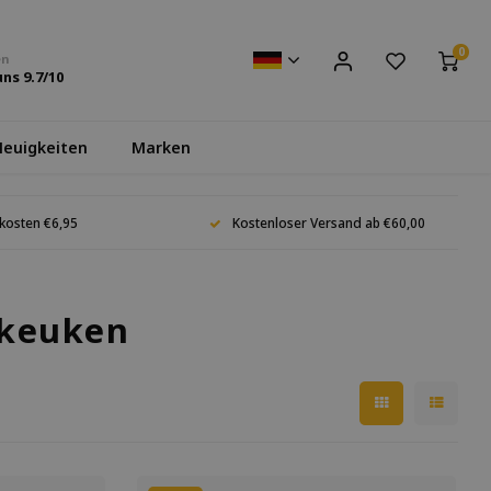
0
en
uns
9.7
/10
euigkeiten
Marken
kosten €6,95
Kostenloser Versand ab €60,00
 keuken