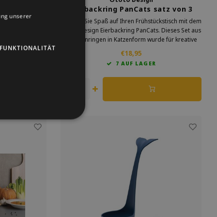
pe Rosa
Eierbackring PanCats satz von 3
ung unserer
DUTCH
ist perfekt für
Bringen Sie Spaß auf Ihren Frühstückstisch mit dem
ses Set enthält
Ototo Design Eierbackring PanCats. Dieses Set aus
GERMAN
m einzigartigen
3 Silikonringen in Katzenform wurde für kreative
FUNKTIONALITÄT
 Ihrem täglichen
Köche entwickelt, die sowohl Komfort als auch Stil
ENGLISH
€18,95
on Eleganz.
lieben. Geeignet zum Braten von perfekten runden
IG
7 AUF LAGER
Eiern
 mich