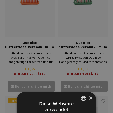
Welche Zwitscherbox passt zu dir?
Mutterschaftsgeschenk
Vasen
Lesebrillen
Zwitscherbox als Geschenk
Beleuchtung
Schmuck
Wanddekoration
Spiele
Papeterie
Que Rico
Que Rico
Butterdose keramik Emilio
butterdose keramik Emilio
Rayas Bailarinas
Twirl & Twist
Storytiles
Butterdose aus Keramik Emilio
Butterdose aus Keramik Emilio
Rayas Bailarinas von Que Rico.
Twirl & Twist von Que Rico.
Handgefertigt, farbenfroh und für
Handgefertigtes und farbenfrohes
Taschen
Butter geeignet. Perfekt als
Design, geeignet für Butter. Eine
€39,95
€39,95
Accessoire für das Frühstück oder
fröhliche Ergänzung zu Ihren
NICHT VORRÄTIG
NICHT VORRÄTIG
als Geschenk für die Küche.
Frühstücksaccessoires oder als
Garten
Bestellen Sie jetzt bei Kado in Huis
Geschenk für die Küche. Bestellen
und verleihen Sie Ihrem Geschirr
Sie jetzt bei Kado in Huis.
Benachrichtige mich
Benachrichtige mich
Sonnenbrillen
×
-13%
Diese Webseite
verwendet
DUTCH