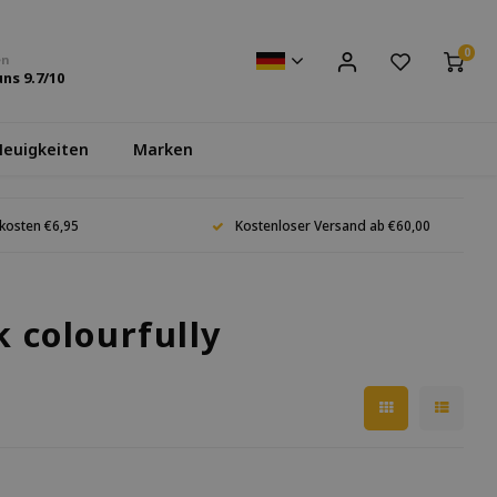
0
en
uns
9.7
/10
euigkeiten
Marken
kosten €6,95
Kostenloser Versand ab €60,00
k colourfully