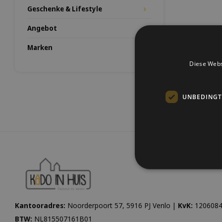
Geschenke & Lifestyle
Angebot
Marken
Diese Webs
UNBEDINGT
Kantooradres:
Noorderpoort 57, 5916 PJ Venlo |
KvK:
1206084
BTW:
NL815507161B01