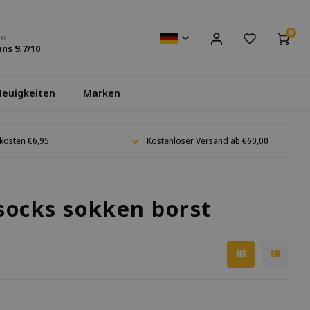
0
en
uns
9.7
/10
euigkeiten
Marken
kosten €6,95
Kostenloser Versand ab €60,00
socks sokken borst