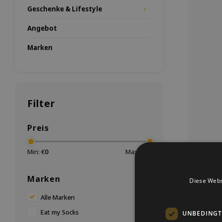
Geschenke & Lifestyle
Angebot
Marken
Filter
Preis
Min: €
0
Max: €
15
Sock
Marken
Diese Webs
Diese Soc
sind eine O
Alle Marken
sozialen
Frauen ab
Eat my Socks
UNBEDINGT
Diese So