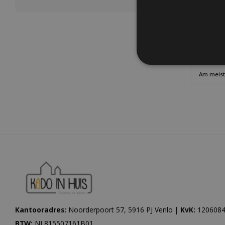
Am meis
Kantooradres:
Noorderpoort 57, 5916 PJ Venlo |
KvK:
1206084
BTW:
NL815507161B01