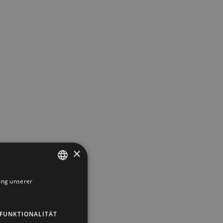
×
ung unserer
DUTCH
GERMAN
FUNKTIONALITÄT
ENGLISH