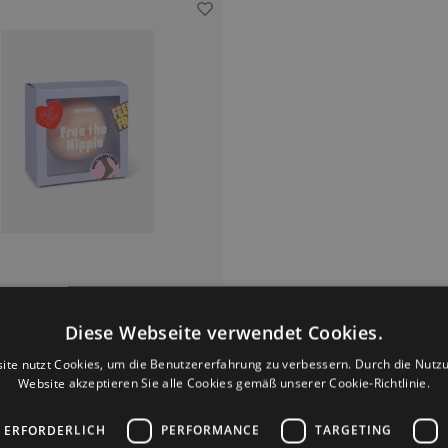
Eat my Socks
Diese Webseite verwendet Cookies.
en Free the Nipple weiß
ite nutzt Cookies, um die Benutzererfahrung zu verbessern. Durch die Nutz
ken Free the Nipple von Eat my Socks
Website akzeptieren Sie alle Cookies gemäß unserer Cookie-Richtlinie.
de an die weibliche Brustwarze. In den
 Medien werden die Brustwarzen von
geschirmt und die von Männern nicht.
 ERFORDERLICH
PERFORMANCE
TARGETING
€14,95
cken sind für alle, die einen Scherz.