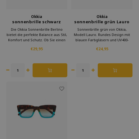
Okkia
Okkia
sonnenbrille schwarz
sonnenbrille grün Lauro
Berlino
rund
Die Okkia Sonnenbrille Berlino
Sonnenbrille grün von Okkia,
bietet die perfekte Balance aus Stil,
Modell Lauro. Rundes Design mit
Komfort und Schutz. Ob Sie einen
blauen Farbgläsern und UV400-
Tag am Strand verbringen, durch
Schutz. Leicht, bequem und für
€29,95
€24,95
die Stadt spazieren oder ein
Männer und Frauen geeignet.
Festival besuchen, diese
Bestellen Sie jetzt bei Kado in Huis
Sonnenbrille lässt Sie modisch
für einen frischen, sommerlichen
aussehen und schützt ihre augen.
Look mit italienischem Flair.