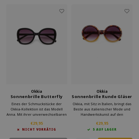
Okkia
Okkia
Sonnenbrille Butterfly
Sonnenbrille Runde Gläser
Black
Havana Gelb
Eines der Schmuckstücke der
Okkia, mit Sitz in Italien, bringt das
Okkia-Kollektion ist das Modell
Beste aus italienischer Mode und
Anna. Mit ihrer unverwechselbaren
Handwerkskunst auf den
Schmetterlingsform und den
Sonnenbrillenmarkt. Das Modell
€29,95
€29,95
raffinierten Linien ist die Anna-
Monica ist eine Hommage an die
NICHT VORRÄTIG
5 AUF LAGER
Sonnenbrille ein Symbol für
klassische Eleganz mit einem
Eleganz und Raffinesse. Ob Sie an
modernen Touch.