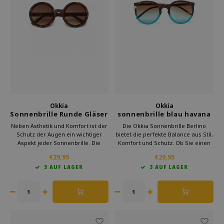
Okkia
Okkia
Sonnenbrille Runde Gläser
sonnenbrille blau havana
Classic Havana
Berlino
Neben Ästhetik und Komfort ist der
Die Okkia Sonnenbrille Berlino
Schutz der Augen ein wichtiger
bietet die perfekte Balance aus Stil,
Aspekt jeder Sonnenbrille. Die
Komfort und Schutz. Ob Sie einen
Sonnenbrille von Okkia bietet einen
Tag am Strand verbringen, durch
€29,95
€29,95
hervorragenden UV-Schutz, der
die Stadt spazieren oder ein
5 AUF LAGER
3 AUF LAGER
Ihre Augen vor den schädlichen
Festival besuchen, diese
Sonnenstrahlen schützt.
Sonnenbrille lässt Sie modisch
aussehen und schützt ihre augen.