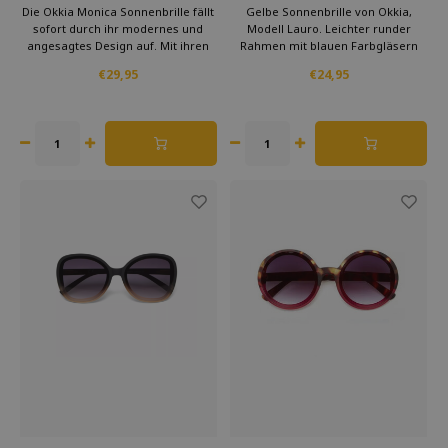
Schwarz
rund
Die Okkia Monica Sonnenbrille fällt
Gelbe Sonnenbrille von Okkia,
sofort durch ihr modernes und
Modell Lauro. Leichter runder
angesagtes Design auf. Mit ihren
Rahmen mit blauen Farbgläsern
großen runden Gläsern ist diese
und UV400-Schutz. Für Männer und
€29,95
€24,95
Sonnenbrille eine Anspielung auf
Frauen. Bequem, auffallend und
die klassischen Stile der 1960er
sommerlich. Bestellen Sie jetzt bei
Jahre, aber mit einem
Kado in Huis für einen stilvollen und
zeitgenössischen Twist.
verspielten Look.