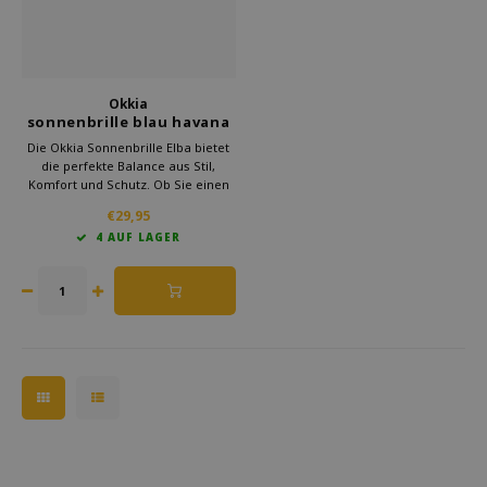
Okkia
sonnenbrille blau havana
Elba
Die Okkia Sonnenbrille Elba bietet
die perfekte Balance aus Stil,
Komfort und Schutz. Ob Sie einen
Tag am Strand verbringen, durch
€29,95
die Stadt spazieren oder ein
4 AUF LAGER
Festival besuchen, diese
Sonnenbrille lässt Sie modisch
aussehen und schützt ihre augen.