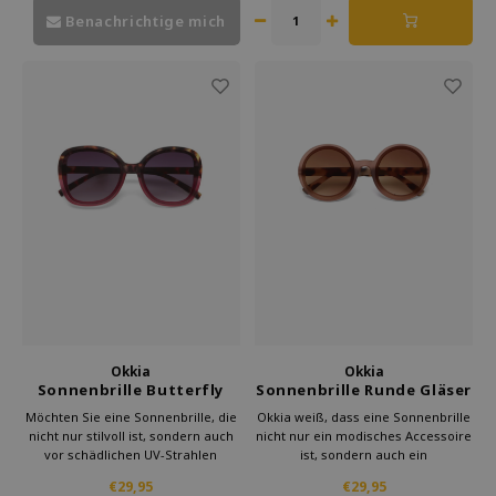
einem sonnigen Tag in der Stadt
Benachrichtige mich
sind.
Okkia
Okkia
Sonnenbrille Butterfly
Sonnenbrille Runde Gläser
Havana Pink
Pink Havanna
Möchten Sie eine Sonnenbrille, die
Okkia weiß, dass eine Sonnenbrille
nicht nur stilvoll ist, sondern auch
nicht nur ein modisches Accessoire
vor schädlichen UV-Strahlen
ist, sondern auch ein
schützt? Entdecken Sie die
unverzichtbares Werkzeug, um die
€29,95
€29,95
bezaubernde Welt der Okkia-
Augen vor der Sonne zu schützen.