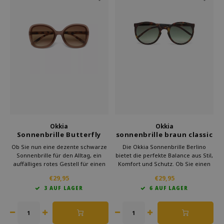
Okkia
Okkia
Sonnenbrille Butterfly
sonnenbrille braun classic
Pink Havana
havana Berlino
Ob Sie nun eine dezente schwarze
Die Okkia Sonnenbrille Berlino
Sonnenbrille für den Alltag, ein
bietet die perfekte Balance aus Stil,
auffälliges rotes Gestell für einen
Komfort und Schutz. Ob Sie einen
besonderen Anlass oder ein
Tag am Strand verbringen, durch
€29,95
€29,95
trendiges Modell in Übergröße wie
die Stadt spazieren oder ein
3 AUF LAGER
6 AUF LAGER
die Anna suchen, Okkia bietet eine
Festival besuchen, diese
vielseitige Kollektion für alle Ihre
Sonnenbrille lässt Sie modisch
Bedürfnisse.
aussehen und schützt ihre augen.