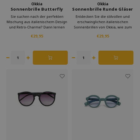
Okkia
Okkia
Sonnenbrille Butterfly
Sonnenbrille Runde Gläser
Black Pink
Havanna Rosa
Sie suchen nach der perfekten
Entdecken Sie die stilvollen und
Mischung aus italienischem Design
erschwinglichen italienischen
und Retro-Charme? Dann lernen
Sonnenbrillen von Okkia, wie zum
Sie Okkia kennen, wo die klassische
Beispiel das Modell Big Round in
€29,95
€29,95
Schönheit der 70er Jahre mit
Havanna Pink. Diese Sonnenbrille
modernem Stil verschmilzt. Ganz
verbindet Eleganz mit Komfort,
gleich, ob Sie sich für die ikonische
ideal für einen längeren Aufenthalt
Butterfly model entscheide
in der Sonne.