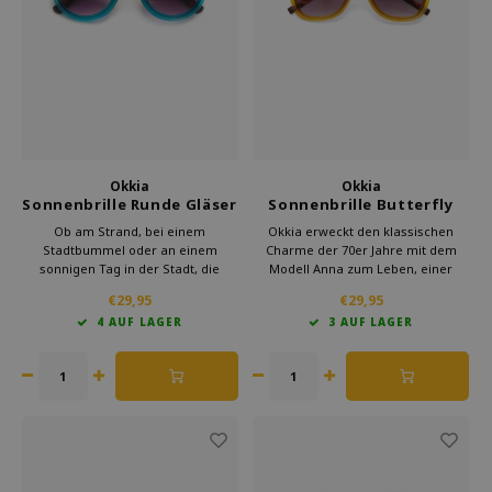
Welche Zwitscherbox passt zu dir?
Mutterschaftsgeschenk
Vasen
Lesebrillen
Zwitscherbox als Geschenk
Beleuchtung
Schmuck
Wanddekoration
Spiele
Papeterie
Okkia
Okkia
Sonnenbrille Runde Gläser
Sonnenbrille Butterfly
Havanna Blau
Havana Yellow
Storytiles
Ob am Strand, bei einem
Okkia erweckt den klassischen
Stadtbummel oder an einem
Charme der 70er Jahre mit dem
sonnigen Tag in der Stadt, die
Modell Anna zum Leben, einer
Taschen
Sonnenbrille Okkia Big Round
modernen Sonnenbrille mit
€29,95
€29,95
verleiht jedem Outfit Charakter und
italienischem Design. Diese stilvolle
4 AUF LAGER
3 AUF LAGER
lässt Sie auffallen.
Schmetterlingssonnenbrille bietet
Garten
UV-400-Schutz und ist perfekt für
einen zeitlosen Look.
Sonnenbrillen