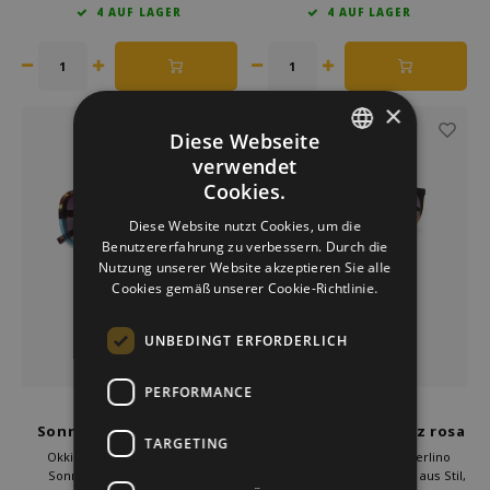
4 AUF LAGER
4 AUF LAGER
Sonnenbrillen, wo Charme und
Daher wurde die Monica unter
Komfort in zeitlosem Design
Berücksichtigung beider Aspekte
zusammenkommen.
entworfen.
×
Diese Webseite
verwendet
DUTCH
Cookies.
GERMAN
Diese Website nutzt Cookies, um die
Benutzererfahrung zu verbessern. Durch die
ENGLISH
Nutzung unserer Website akzeptieren Sie alle
Cookies gemäß unserer Cookie-Richtlinie.
UNBEDINGT ERFORDERLICH
PERFORMANCE
Okkia
Okkia
Sonnenbrille Butterfly
sonnenbrille schwarz rosa
TARGETING
Havana Blue
Berlino
Okkia huldigt mit der Anna-
Die Okkia Sonnenbrille Berlino
Sonnenbrille dem Erbe des
bietet die perfekte Balance aus Stil,