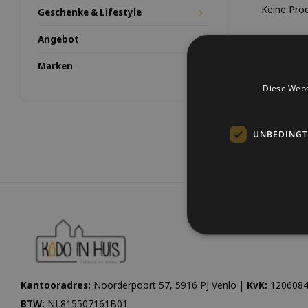
Keine Prod
Geschenke & Lifestyle
Angebot
Marken
Diese Webs
UNBEDINGT
Kantooradres:
Noorderpoort 57, 5916 PJ Venlo |
KvK:
1206084
BTW:
NL815507161B01