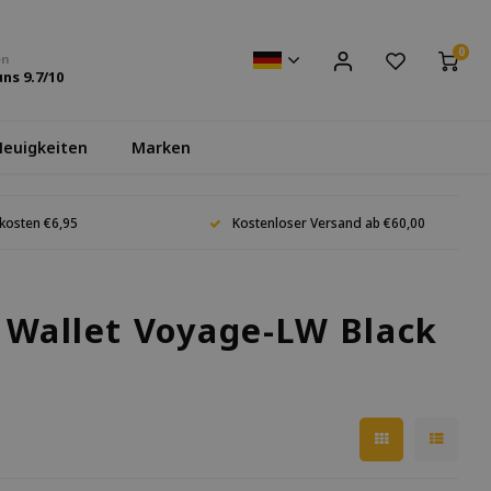
0
en
uns
9.7
/10
euigkeiten
Marken
kosten €6,95
Kostenloser Versand ab €60,00
s Wallet Voyage-LW Black