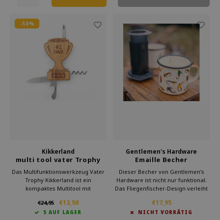
-50%
Kikkerland
Gentlemen's Hardware
multi tool vater Trophy
Emaille Becher
Fliegenfischen 500ml
Das Multifunktionswerkzeug Vater
Dieser Becher von Gentlemen's
Trophy Kikkerland ist ein
Hardware ist nicht nur funktional.
kompaktes Multitool mit
Das Fliegenfischer-Design verleiht
Flaschenöffner,
ihm einen stilvollen Look.
€12,50
€17,95
€24,95
Kreuzschlitzschraubendreher,
Kombinieren Sie den Becher mit
5 AUF LAGER
NICHT VORRÄTIG
Schlitzschraubendreher und
anderen Outdoor-Accessoires. Der