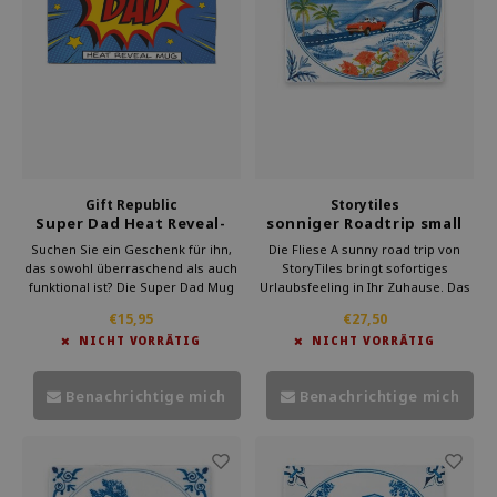
Gift Republic
Storytiles
Super Dad Heat Reveal-
sonniger Roadtrip small
Becher
Suchen Sie ein Geschenk für ihn,
Die Fliese A sunny road trip von
das sowohl überraschend als auch
StoryTiles bringt sofortiges
funktional ist? Die Super Dad Mug
Urlaubsfeeling in Ihr Zuhause. Das
von Gift Republic ist die perfekte
fröhliche Design zeigt ein Auto, das
€15,95
€27,50
Wahl. Nicht nur für den Vatertag,
in Richtung Abenteuer fährt. Für die
NICHT VORRÄTIG
NICHT VORRÄTIG
sondern auch für Geburtstage,
Nutzer ist es eine kleine Flucht aus
Jubiläen oder einfach, um Ihre
dem Alltagstrott.
Wertschätzung zu zeigen.
Benachrichtige mich
Benachrichtige mich