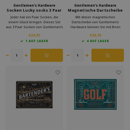
Gentlemen's Hardware
Gentlemen's Hardware
Socken Lucky socks 3 Paar
Magnetische Dartscheibe
faltbar
Jeder hat ein Paar Socken, die
Mit dieser magnetischen
einem Glück bringen. Dieses Set
Dartscheibe von Gentlemen's
aus 3 Paar Socken von Gentlemen's
Hardware können Sie mit Ihren
Hardware hat auch einen
Freunden auf dem Campingplatz
€24,95
€39,95
Glücksdruck. Wenn Sie jemandem
Dart spielen. Sie können die
1 AUF LAGER
4 AUF LAGER
(oder sich selbst) Glück wünschen
faltbare Dartscheibe einfach
möchten, verschenken Sie diese
mitnehmen. Hängen Sie die
Glückssocken.
Dartscheibe irgendwo auf und
fangen Sie an zu werfen.