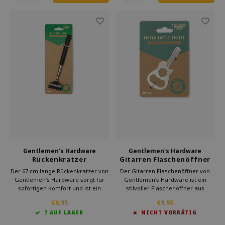
Gentlemen's Hardware
Gentlemen's Hardware
Rückenkratzer
Gitarren Flaschenöffner
Der 67 cm lange Rückenkratzer von
Der Gitarren Flaschenöffner von
Gentlemen's Hardware sorgt für
Gentlemen's Hardware ist ein
sofortigen Komfort und ist ein
stilvoller Flaschenöffner aus
praktisches und originelles
Edelstahl und ein originelles
€6,95
€9,95
Männergeschenk für jeden Anlass.
Männergeschenk.
7 AUF LAGER
NICHT VORRÄTIG