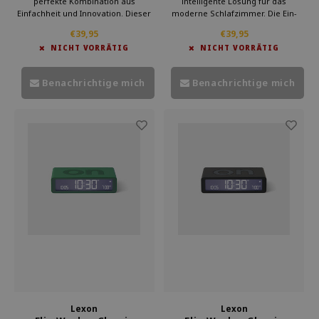
perfekte Kombination aus
intelligente Lösung für das
Einfachheit und Innovation. Dieser
moderne Schlafzimmer. Die Ein-
Wecker bietet mit seinem
und Ausschaltfunktion ist intuitiv
€39,95
€39,95
intelligenten Ein/Aus-Design eine
und einfach zu bedienen. Das
NICHT VORRÄTIG
NICHT VORRÄTIG
einfache Bedienung. Sie schalten
graue Design verleiht jedem Raum
den Wecker einfach ein oder aus,
Stil. Diese ist einen supergeschenk
indem Sie ihn umdrehen.
für ihn.
Benachrichtige mich
Benachrichtige mich
Lexon
Lexon