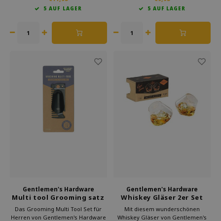
Männergeschenk.
Flaschenöffner, Schraubendreher
5 AUF LAGER
5 AUF LAGER
und mehr.
Gentlemen's Hardware
Gentlemen's Hardware
Multi tool Grooming satz
Whiskey Gläser 2er Set
herren
Das Grooming Multi Tool Set für
Mit diesem wunderschönen
Herren von Gentlemen's Hardware
Whiskey Gläser von Gentlemen's