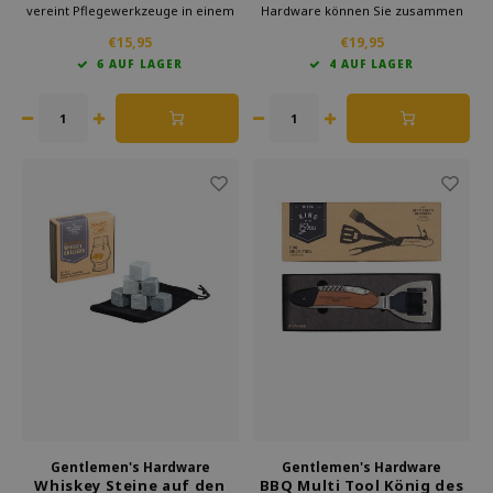
vereint Pflegewerkzeuge in einem
Hardware können Sie zusammen
kompakten Set. Ideal für Zuhause
mit einem Freund einen guten
€15,95
€19,95
und unterwegs. Zuverlässige Tools
Whiskey genießen. Wegen der
6 AUF LAGER
4 AUF LAGER
mit hochwertiger Verarbeitung und
Form des Glases werden Sie nicht
ein praktisches Geschenk für
verschütten und der Whiskey kann
Männer mit Anspruch.
frei atmen. Dies gewährleistet ein
optimales Ge
Gentlemen's Hardware
Gentlemen's Hardware
Whiskey Steine auf den
BBQ Multi Tool König des