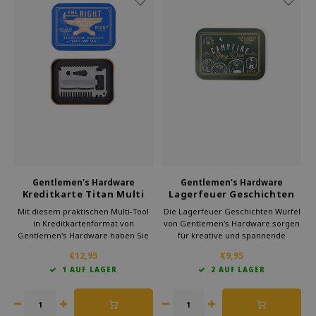
Welche Zwitscherbox passt zu dir?
Mutterschaftsgeschenk
Vasen
Lesebrillen
Zwitscherbox als Geschenk
Beleuchtung
Schmuck
Wanddekoration
Spiele
Papeterie
Storytiles
Taschen
Gentlemen's Hardware
Gentlemen's Hardware
Kreditkarte Titan Multi
Lagerfeuer Geschichten
Tool
Würfel
Mit diesem praktischen Multi-Tool
Die Lagerfeuer Geschichten Würfel
Garten
in Kreditkartenformat von
von Gentlemen's Hardware sorgen
Gentlemen's Hardware haben Sie
für kreative und spannende
immer Ihre Werkzeuge zur Hand.
Erzählungen und sind eine
Sonnenbrillen
€12,95
€9,95
Das Multi-Tool enthält einen
originelle Geschenkidee.
1 AUF LAGER
2 AUF LAGER
Dosenöffner, Flaschenöffner, Säge,
Lineal und Schraubenzieher.