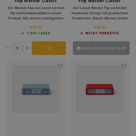
Flip Wecker Classic
Flip Wecker Classic
wiederaufladbar grün
wiederaufladbar schwarz
Der Wecker Flip von Lexon vereint
Der Lexon Wecker flip verbindet
Stil und Funktionalität in einem
modernes Design mit praktischen
Produkt. Mit seinem intelligenten
Funktionen. Dieser Wecker bietet
Ein/Aus-System ist der Wecker
Einfachheit und Stil in einem
€39,95
€39,95
einfach zu bedienen. Dieser
kompakten Gerät. Das Ein- und
1 AUF LAGER
NICHT VORRÄTIG
moderne Wecker passt perfekt in
Ausschaltsystem macht das Stellen
jedes Schlafzimmer. Mit dem flip-
des Weckers so einfach wie nie
Wecker macht alles spass.
zuvor.
Benachrichtige mich