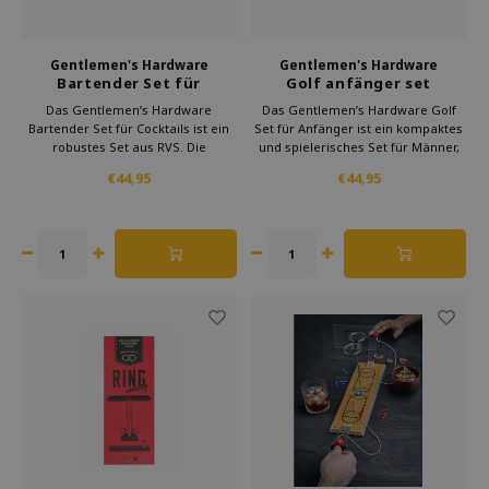
Gentlemen's Hardware
Gentlemen's Hardware
Bartender Set für
Golf anfänger set
barkeeper
Das Gentlemen’s Hardware
Das Gentlemen’s Hardware Golf
Bartender Set für Cocktails ist ein
Set für Anfänger ist ein kompaktes
robustes Set aus RVS. Die
und spielerisches Set für Männer,
Kombination aus Stil und Funktion
die Golf entdecken möchten. Es
€44,95
€44,95
macht es ideal für Männer, die gern
ermöglicht leichtes Üben zu Hause
eigene Drinks zubereiten. Ein
oder im Büro und ist ein ideales
perfektes Geschenk für Cocktail
Geschenk für Golfer, die Spaß und
Liebhaber und Hobby Barkeeper.
Entspannung schätzen.