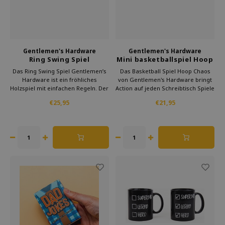
Gentlemen's Hardware
Gentlemen's Hardware
Ring Swing Spiel
Mini basketballspiel Hoop
Chaos
Das Ring Swing Spiel Gentlemen’s
Das Basketball Spiel Hoop Chaos
Hardware ist ein fröhliches
von Gentlemen's Hardware bringt
Holzspiel mit einfachen Regeln. Der
Action auf jeden Schreibtisch Spiele
Ring schwingt zum Haken und sorgt
kurze Runden allein oder
€25,95
€21,95
für Spannung und Spaß. Das
gemeinsam und entspanne
kompakte Design passt überall. Ein
zwischendurch Ein kompaktes Spiel
ideales Geschenk für Männer mit
das Stress abbaut und ideal als
Humor und Freude.
originelles Geschenk für Kollegen
dient