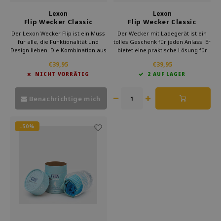
Lexon
Lexon
Flip Wecker Classic
Flip Wecker Classic
wiederaufladbar hellblau
wiederaufladbar rot
Der Lexon Wecker Flip ist ein Muss
Der Wecker mit Ladegerät ist ein
für alle, die Funktionalität und
tolles Geschenk für jeden Anlass. Er
Design lieben. Die Kombination aus
bietet eine praktische Lösung für
Ein- und Ausschaltsystem und dem
alle, die einen stilvollen Wecker
€39,95
€39,95
modernen Look macht diesen
suchen. Verschenken Sie einen
NICHT VORRÄTIG
2 AUF LAGER
Wecker einzigartig. Wählen Sie eine
Lexon Wecker und überraschen Sie
praktische Lösung, die auch noch
jemanden mit Design und Komfort.
gut aussieht.
Benachrichtige mich
-50%