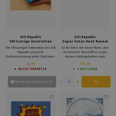
Gift Republic
Gift Republic
100 lustige Vaterwitze
Super Vater Heat Reveal
Mug
Die 100 lustigen Vaterwitze von Gift
Ist Ihr Vater der beste Mann, den
Republic sind eine
Sie kennen? Übertrifft er sogar
Kartensammlung voller Dad Jokes.
deinen Lieblingshelden oder
Sie sind auf Englisch geschrieben
Fußball-Superstar? Lassen Sie ihn
€8,95
€15,95
und enthalten alberne, aber witzige
wissen, wie stolz Sie auf ihn sind,
NICHT VORRÄTIG
2 AUF LAGER
Wortspiele. Ein humorvolles
mit dieser coolen
Geschenk, ideal zum Vatertag oder
hitzeempfindlichen Tasse von The
für einen unterhaltsamen Abend.
Gift Republic!
Benachrichtige mich