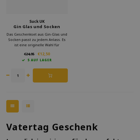
Suck UK
Gin Glas und Socken
Geschenksatz
Das Geschenkset aus Gin-Glas und
Socken passt zu jedem Anlass. Es
ist eine originelle Wahl für
Geburtstage, Feiertage oder
€12,50
€24,95
Dankeschöns. Das Glas und die
5 AUF LAGER
Socken bilden ein perfektes Duo.
Das Design wird den Beschenkten
zum Lächeln bringen.
Vatertag Geschenk