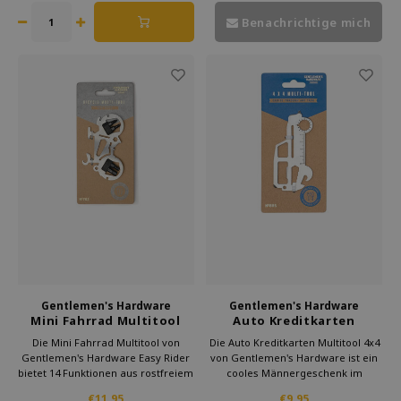
Benachrichtige mich
Gentlemen's Hardware
Gentlemen's Hardware
Mini Fahrrad Multitool
Auto Kreditkarten
Easy Rider
Multitool 4x4
Die Mini Fahrrad Multitool von
Die Auto Kreditkarten Multitool 4x4
Gentlemen's Hardware Easy Rider
von Gentlemen's Hardware ist ein
bietet 14 Funktionen aus rostfreiem
cooles Männergeschenk im
Stahl und ist ein praktisches
Kreditkartenformat mit
€11,95
€9,95