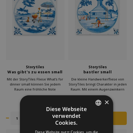
Storytiles
Storytiles
Was gibt's zu essen small
bastler small
Mit der StoryTiles Fliese What's for
Die kleine Handwerkerfliese von
dinner small können Sie jedem
StoryTiles bringt Charakter in jeden
Raum eine fröhliche Note
Raum. Mit einem Augenzwinkern
verleihen. Die lustige Szene zeigt
stellt sie die täglichen Aktivitäten
€27,50
€27,50
eine alltägliche Frage auf
eines Handwerkers dar. Dieses
×
2 AUF LAGER
2 AUF LAGER
künstlerische Art und Weise.
kleine Kunstwerk ruft bei vielen
Diese Webseite
Hängen Sie sie in der Küche auf, als
Kunden Anerkennung und ein
heitere Anspielung auf die Mahlzeit
Lächeln hervor.
verwendet
DUTCH
Cookies.
GERMAN
Diese Website nutzt Cookies, um die