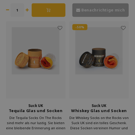
Messer. Ein originelles und
Emaille-Becher ist aus langlebigen
praktisches Geschenk, ideal zum
Materialien gefertigt.
Benachrichtige mich
Vatertag und für den täglichen
Gebrauch.
-50%
Suck UK
Suck UK
Tequila Glas und Socken
Whiskey Glas und Socken
Geschenksatz
Geschenksatz
Die Tequila Socks On The Rocks
Die Whiskey Socks on the Rocks von
sind mehr als nur lustig. Sie bieten
Suck UK sind ein tolles Geschenk.
eine bleibende Erinnerung an einen
Diese Socken vereinen Humor und
lustigen Moment. Das einzigartige
Stil in einem einzigartigen Paket.