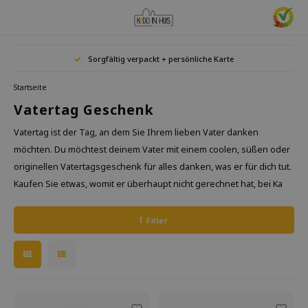
Hoofdmenu / geschenke & lifestyle
Hoofdmenu / wohnaccessoires
Hoofdmenu / geschenkideen
Hoofdmenu / zwitscherbox
Hoofdmenu
Hoofdmen
Hoofdmen
Hoofdmen
Hoofdm
Sorgfältig verpackt + persönliche Karte
armbanduhren
ar
Geschenke & Lifestyle
Wohnaccessoires
Geschenkideen
Zwitscherbox
Sprache
Startseite
Vatertag Geschenk
Birdybox
Geschenk für sie
Buchstützen
Lesezeichen
Nederlands
Lucky
Laval
Tasse
Ringe
Vatertag ist der Tag, an dem Sie Ihrem lieben Vater danken
Astro
Lakesidebox
Geschenk für ihn
Dekoration
Trinkflaschen
Teeli
möchten. Du möchtest deinem Vater mit einem coolen, süßen oder
Halsk
Deutsch
originellen Vatertagsgeschenk für alles danken, was er für dich tut.
Story
Heidibox
Geschenk für Kinder
Bilderrahmen
Fun Gadgets
Kaufen Sie etwas, womit er überhaupt nicht gerechnet hat, bei Ka
Armb
Mini S
English
Junglebox
Geschenk für Kollegen
Kerzenständer
Armbanduhren
Filter
Zwitscherbox Satellite
Housewarming Geschenk
Uhren
Küche
Wie funktioniert eine Zwitscherbox?
Hochzeit
Poster
Sticken & Kreativ