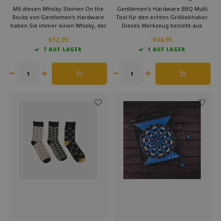
Felsen
Grills
Mit diesen Whisky-Steinen On the
Gentlemen's Hardware BBQ Multi
Rocks von Gentlemen's Hardware
Tool für den echten Grillliebhaber.
haben Sie immer einen Whisky, der
Dieses Werkzeug besteht aus
gut temperiert ist.
Spatel, Flaschenöffner, Gabel und
€12,95
€44,95
Legen Sie die Steine 4 Stunden in
Korkenzieher.
7 AUF LAGER
1 AUF LAGER
den Gefrierschrank und genießen
Mit diesem Werkzeug können Sie
Sie anschließend den vollen
Ihren Hamburger und Ihre
Geschmack Ihres Whiskys.
Grillwurst schnell und einfach
drehen. Auf diese Weise