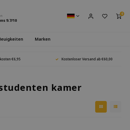
0
en
uns
9.7
/10
euigkeiten
Marken
kosten €6,95
Kostenloser Versand ab €60,00
 studenten kamer