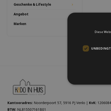
Geschenke & Lifestyle
Angebot
Marken
Diese Webs
UNBEDINGT
Kantooradres:
Noorderpoort 57, 5916 PJ Venlo |
KvK:
1206084
BTW:
NL815507161B01