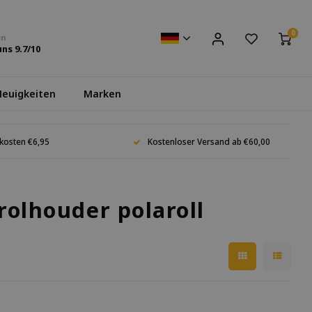
0
en
uns
9.7
/10
euigkeiten
Marken
kosten €6,95
Kostenloser Versand ab €60,00
rolhouder polaroll