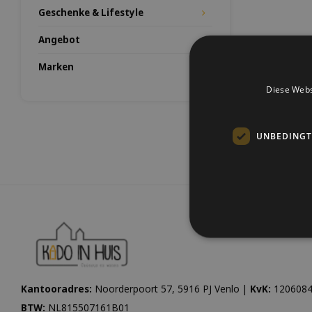
Geschenke & Lifestyle
Angebot
Marken
Diese Webs
UNBEDINGT
Kantooradres:
Noorderpoort 57, 5916 PJ Venlo |
KvK:
1206084
BTW:
NL815507161B01