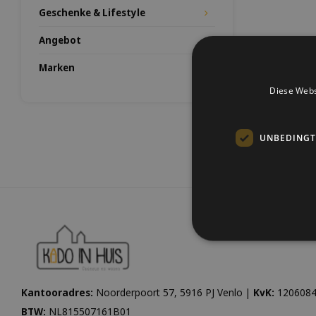
Geschenke & Lifestyle
Angebot
Marken
Diese Webs
UNBEDINGT
Kantooradres:
Noorderpoort 57, 5916 PJ Venlo |
KvK:
1206084
BTW:
NL815507161B01