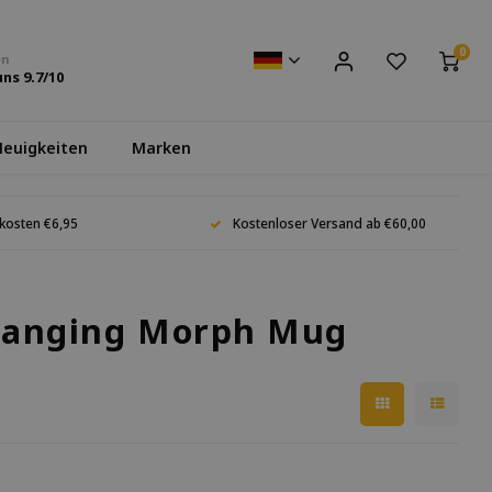
0
en
uns
9.7
/10
euigkeiten
Marken
kosten €6,95
Kostenloser Versand ab €60,00
Changing Morph Mug