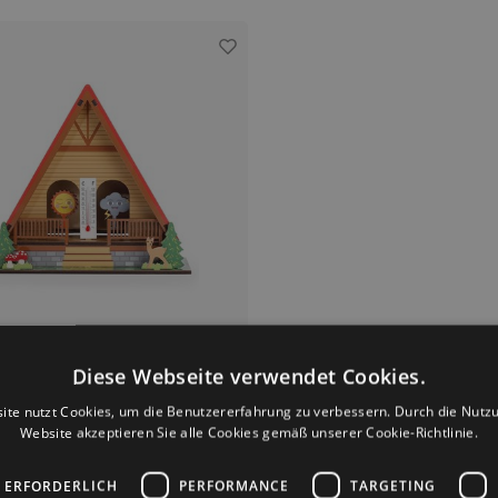
Diese Webseite verwendet Cookies.
Kikkerland
ite nutzt Cookies, um die Benutzererfahrung zu verbessern. Durch die Nutz
 Sie Ihr eigenes Wetterhaus
Website akzeptieren Sie alle Cookies gemäß unserer Cookie-Richtlinie.
 gerne und interessierst Sie sich für das
nn basteln Sie jetzt ein Wetterhaus mit
telset von Kikkerland. Das Haus zieht
 ERFORDERLICH
PERFORMANCE
TARGETING