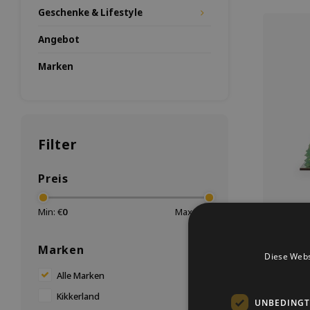
Geschenke & Lifestyle
Angebot
Marken
Filter
Preis
Min: €
0
Max: €
20
Marken
Diese Webs
Basteln
Basteln Sie
Alle Marken
Wetter? Da
Kikkerland
diesem Bas
UNBEDINGT