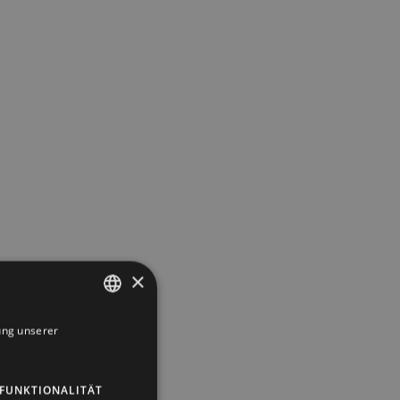
×
ung unserer
DUTCH
GERMAN
FUNKTIONALITÄT
ENGLISH