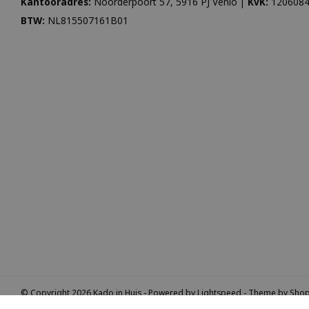
Kantooradres:
Noorderpoort 57, 5916 PJ Venlo |
KvK:
1206084
BTW:
NL815507161B01
© Copyright 2026 Kado in Huis - Powered by
Lightspeed
- Theme by
Sho