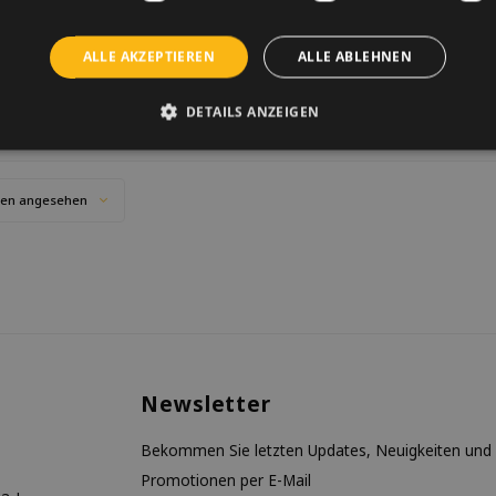
in Schweizer Wetterhaus. Anhand der
€19,95
der Wolken können Sie sehen, wie das
NICHT VORRÄTIG
Wetter ist.
ALLE AKZEPTIEREN
ALLE ABLEHNEN
Benachrichtige mich
DETAILS ANZEIGEN
ten angesehen
Newsletter
Bekommen Sie letzten Updates, Neuigkeiten und
Promotionen per E-Mail