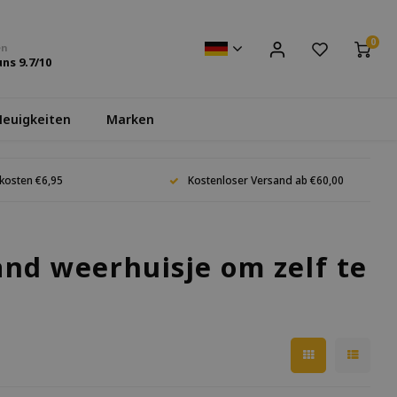
0
en
uns
9.7
/10
euigkeiten
Marken
kosten €6,95
Kostenloser Versand ab €60,00
and weerhuisje om zelf te