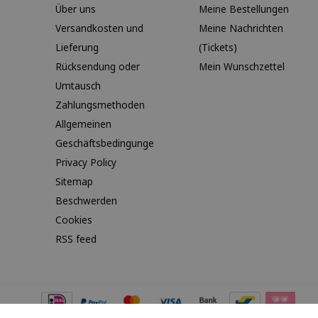
Über uns
Meine Bestellungen
Versandkosten und
Meine Nachrichten
Lieferung
(Tickets)
Rücksendung oder
Mein Wunschzettel
Umtausch
Zahlungsmethoden
Allgemeinen
Geschäftsbedingunge
Privacy Policy
Sitemap
Beschwerden
Cookies
RSS feed