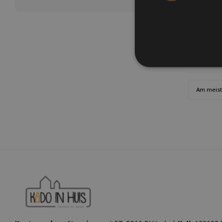
aus wie e
Sonne und 
Am meis