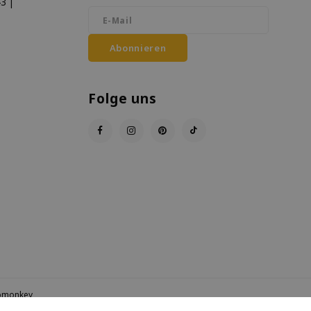
3 |
Abonnieren
Folge uns
pmonkey