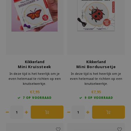
Kikkerland
Kikkerland
Mini Kruissteek
Mini Borduursetje
Borduursetje Vlinder
Lieveheersbeestje
In deze tijd is het heerlijk om je
In deze tijd is het heerlijk om je
even helemaal te richten op een
even helemaal te richten op een
knutselwerkje.
knutselwerkje.
Met deze mini borduurset van
Met deze mini borduurset van
€7,95
€7,95
Kikkerland ben je lekker creatief
Kikkerland ben je lekker creatief
7 OP VOORRAAD
9 OP VOORRAAD
bezig.
bezig.
Even geen schermen, maar iets
Even geen schermen, maar iets
moois creëren.
moois creëren.