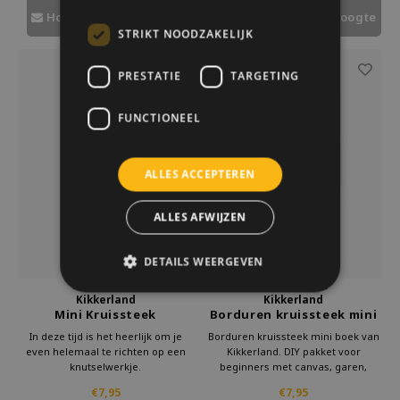
moois creëren.
moois creëren.
Houd mij op de hoogte
Houd mij op de hoogte
STRIKT NOODZAKELIJK
PRESTATIE
TARGETING
FUNCTIONEEL
ALLES ACCEPTEREN
ALLES AFWIJZEN
DETAILS WEERGEVEN
Kikkerland
Kikkerland
Mini Kruissteek
Borduren kruissteek mini
Borduursetje Vogel
boek
In deze tijd is het heerlijk om je
Borduren kruissteek mini boek van
even helemaal te richten op een
Kikkerland. DIY pakket voor
knutselwerkje.
beginners met canvas, garen,
Met deze mini borduurset van
naald en ring. Perfect als handwerk
€7,95
€7,95
Kikkerland ben je lekker creatief
cadeau voor boekenliefhebbers of