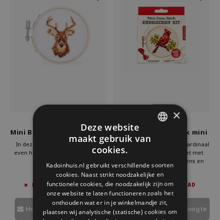
×
Kikkerland
Kikkerland
Deze website
Mini Borduursetje Rendier
Borduren kruissteek mini
maakt gebruik van
kardinaal
DUTCH
In deze tijd is het heerlijk om je
Borduren kruissteek mini kardinaal
cookies.
even helemaal te richten op een
van Kikkerland. DIY pakket met
GERMAN
knutselwerkje.
voorbedrukt canvas, garens en
Kadoinhuis.nl gebruikt verschillende soorten
Met deze mini borduurset van
borduurring. Leuk handwerk
cookies. Naast strikt noodzakelijke en
€7,95
€7,95
ENGLISH
Kikkerland ben je lekker creatief
cadeau of ontspannend project
functionele cookies, die noodzakelijk zijn om
NIET OP VOORRAAD
NIET OP VOORRAAD
bezig.
voor beginners. Bestel nu bij Kado
onze website te laten functioneren zoals het
Even geen schermen, maar iets
in Huis en breng deze prachtige
onthouden wat er in je winkelmandje zit,
moois creëren.
vogel tot leven.
Houd mij op de hoogte
Houd mij op de hoogte
plaatsen wij analytische (statische) cookies om