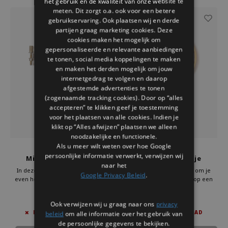
het gebruik en de kwaliteit van onze website te
meten. Dit zorgt o.a. ook voor een betere
gebruikservaring. Ook plaatsen wij en derde
partijen graag marketing cookies. Deze
cookies maken het mogelijk om
gepersonaliseerde en relevante aanbiedingen
te tonen, social media koppelingen te maken
en maken het derden mogelijk om jouw
internetgedrag te volgen en daarop
afgestemde advertenties te tonen
(zogenaamde tracking cookies). Door op “alles
accepteren” te klikken geef je toestemming
voor het plaatsen van alle cookies. Indien je
klikt op “Alles afwijzen” plaatsen we alleen
noodzakelijke en functionele.
Als u meer wilt weten over hoe Google
Kikkerland
Kikkerland
persoonlijke informatie verwerkt, verwijzen wij
Mini Borduursetje
Mini Borduursetje
naar het
Bloemen
Flamingo
In deze tijd is het heerlijk om je
In deze tijd is het heerlijk om je
Google Privacy Beleid
.
even helemaal te richten op een
even helemaal te richten op een
knutselwerkje.
knutselwerkje.
Met deze mini borduurset van
Met deze mini borduurset van
€7,95
€7,95
Ook verwijzen wij u graag naar ons
privacy
Kikkerland ben je lekker creatief
Kikkerland ben je lekker creatief
beleid
om alle informatie over het gebruik van
NIET OP VOORRAAD
NIET OP VOORRAAD
bezig.
bezig.
Even geen schermen, maar iets
Even geen schermen, maar iets
de persoonlijke gegevens te bekijken.