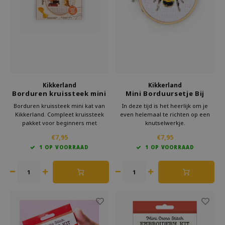
Welke Zwitscherbox past bij jou?
Kraamcadeau
Vazen
Leesbrillen
Zwitscherbox als cadeau
Verlichting
Sieraden
Wanddecoratie
Spellen
Stationery
Kikkerland
Kikkerland
Borduren kruissteek mini
Mini Borduursetje Bij
kat
Storytiles
Borduren kruissteek mini kat van
In deze tijd is het heerlijk om je
Kikkerland. Compleet kruissteek
even helemaal te richten op een
pakket voor beginners met
knutselwerkje.
Tassen
patroon, garen en ring. Leuk als
Met deze mini borduurset van
€7,95
€7,95
handwerk cadeau of creatief
Kikkerland ben je lekker creatief
1 OP VOORRAAD
1 OP VOORRAAD
project. Bestel nu bij Kado in Huis
bezig.
Tuin
en maak je eigen kat in mini-
Even geen schermen, maar iets
formaat.
moois creëren.
Zonnebrillen