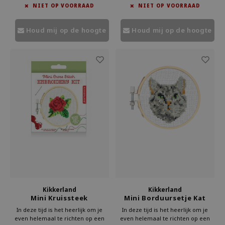
NIET OP VOORRAAD
NIET OP VOORRAAD
bezig.
als creatief project. Bestel bij Kado
Even geen schermen, maar iets
in Huis en borduur je eigen
moois creëren.
boekillustratie.
Houd mij op de hoogte
Houd mij op de hoogte
Kikkerland
Kikkerland
Mini Kruissteek
Mini Borduursetje Kat
Borduursetje Roos
In deze tijd is het heerlijk om je
In deze tijd is het heerlijk om je
even helemaal te richten op een
even helemaal te richten op een