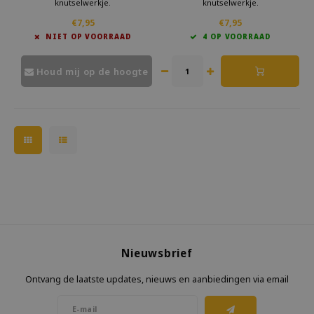
knutselwerkje.
knutselwerkje.
Met deze mini borduurset van
Met deze mini borduurset van
€7,95
€7,95
Kikkerland ben je lekker creatief
Kikkerland ben je lekker creatief
NIET OP VOORRAAD
4 OP VOORRAAD
bezig.
bezig.
Even geen schermen, maar iets
Even geen schermen, maar iets
moois creëren.
moois creëren.
Houd mij op de hoogte
Nieuwsbrief
Ontvang de laatste updates, nieuws en aanbiedingen via email