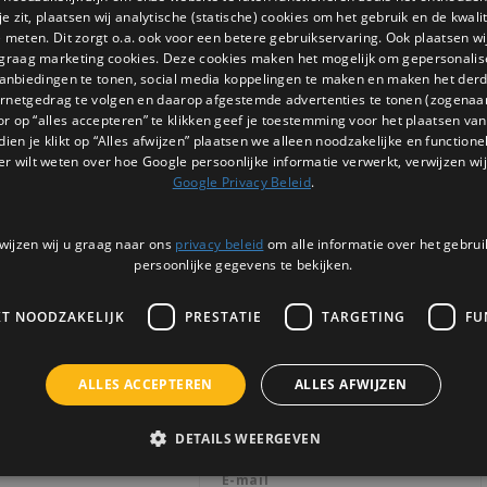
 zit, plaatsen wij analytische (statische) cookies om het gebruik en de kwali
e meten. Dit zorgt o.a. ook voor een betere gebruikservaring. Ook plaatsen wi
 graag marketing cookies. Deze cookies maken het mogelijk om gepersonali
anbiedingen te tonen, social media koppelingen te maken en maken het der
ernetgedrag te volgen en daarop afgestemde advertenties te tonen (zogenaa
or op “alles accepteren” te klikken geef je toestemming voor het plaatsen van 
dien je klikt op “Alles afwijzen” plaatsen we alleen noodzakelijke en functione
er wilt weten over hoe Google persoonlijke informatie verwerkt, verwijzen wij
Google Privacy Beleid
.
wijzen wij u graag naar ons
privacy beleid
om alle informatie over het gebrui
persoonlijke gegevens te bekijken.
KT NOODZAKELIJK
PRESTATIE
TARGETING
FU
Nieuwsbrief
ALLES ACCEPTEREN
ALLES AFWIJZEN
Ontvang de laatste updates, nieuws en 
via email
DETAILS WEERGEVEN
3 |
BTW: