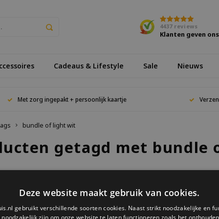
4437
reviews
Klanten geven on
cessoires
Cadeaus & Lifestyle
Sale
Nieuws
Met zorg ingepakt + persoonlijk kaartje
Verzen
ags
bundle of light wit
ducten getagd met bundle o
keken
Deze website maakt gebruik van cookies.
is.nl gebruikt verschillende soorten cookies. Naast strikt noodzakelijke en fu
ucten gevonden!...
e noodzakelijk zijn om onze website te laten functioneren zoals het onthouden 