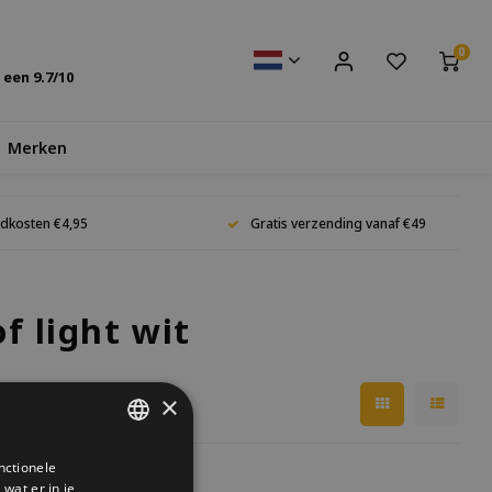
0
s een
9.7
/10
Merken
dkosten €4,95
Gratis verzending vanaf €49
f light wit
×
nctionele
DUTCH
wat er in je