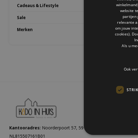
winkelmandje
Cadeaus & Lifestyle
website t
partijen
Sale
relevante a
om jouw int
Merken
cookies). Do
In
Als u me
Ook ver
STRI
Kantooradres:
Noorderpoort 57, 5916 PJ Venlo |
KvK:
1206084
NL815507161B01