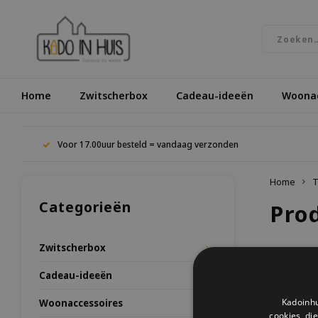
Home
Zwitscherbox
Cadeau-ideeën
Woonac
Voor 17.00uur besteld = vandaag verzonden
Home
T
Categorieën
Pro
Zwitscherbox
Meest be
Cadeau-ideeën
Kadoinhu
Woonaccessoires
Geen prod
cookies, di