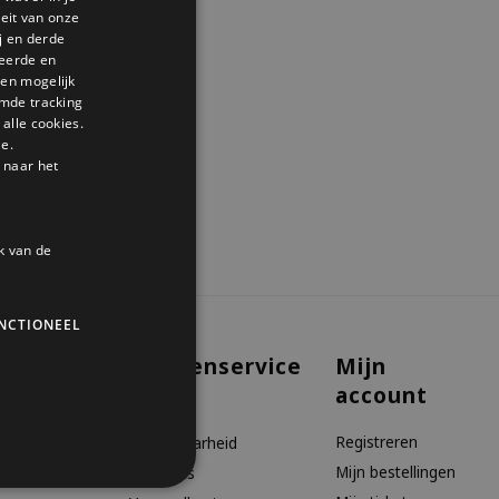
GERMAN
teit van onze
j en derde
ENGLISH
seerde en
den mogelijk
mde tracking
alle cookies.
le.
 naar het
k van de
NCTIONEEL
Klantenservice
Mijn
account
aanbiedingen
Contact
Registreren
Bereikbaarheid
Mijn bestellingen
Over ons