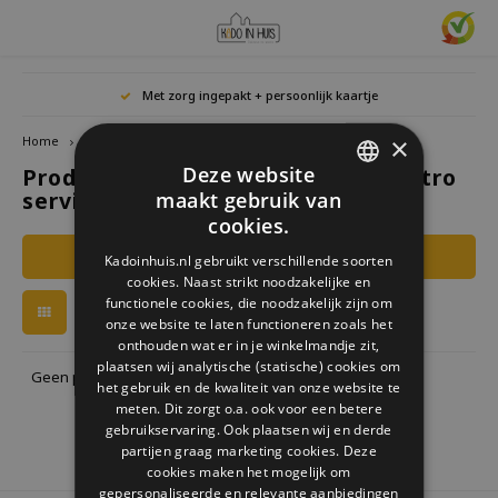
Hoofdmenu / cadeaus & lifestyle
Hoofdmenu / woonaccessoires
Hoofdmenu / cadeau-ideeën
Hoofdmenu / zwitscherbox
Hoofdmenu
Hoofdmenu /
Hoofdmen
Hoofdmen
Hoofdmen
Met zorg ingepakt + persoonlijk kaartje
horloges / k
Cadeaus & Lifestyle
Woonaccessoires
Cadeau-ideeën
Zwitscherbox
Taal
×
Home
Tags
cabanaz retro servies
Deze website
Producten getagd met cabanaz retro
Birdybox
Cadeau voor Haar
Boekensteunen
Boekenleggers
Lucky
servies
maakt gebruik van
Laval
Mokke
Ringe
Nederlands
DUTCH
Astro
cookies.
Lakesidebox
Cadeau voor Hem
Decoratie
Drinkflessen
Waxin
GERMAN
Ketti
Filters
Kadoinhuis.nl gebruikt verschillende soorten
Story
Deutsch
cookies. Naast strikt noodzakelijke en
ENGLISH
Heidibox
Cadeau voor kinderen
Fotolijstjes
Fun Gadgets
functionele cookies, die noodzakelijk zijn om
Armb
onze website te laten functioneren zoals het
Mini S
English
onthouden wat er in je winkelmandje zit,
Junglebox
Cadeau voor collega
Kandelaars
Horloges
plaatsen wij analytische (statische) cookies om
Geen producten gevonden!...
het gebruik en de kwaliteit van onze website te
Zwitscherbox Satellite
Housewarming cadeau
Klokken
Keuken
meten. Dit zorgt o.a. ook voor een betere
gebruikservaring. Ook plaatsen wij en derde
partijen graag marketing cookies. Deze
Hoe werkt een Zwitscherbox
Huwelijkscadeau
Posters
Borduren & Creatief
cookies maken het mogelijk om
gepersonaliseerde en relevante aanbiedingen