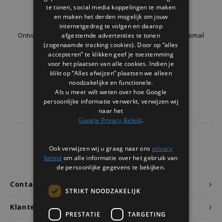
Welke Zwitscherbox past bij jou?
Kraamcadeau
Vazen
Leesbrillen
te tonen, social media koppelingen te maken
Nieuwsbrief
en maken het derden mogelijk om jouw
internetgedrag te volgen en daarop
Zwitscherbox als cadeau
Verlichting
Sieraden
afgestemde advertenties te tonen
Ontvang de laatste updates, nieuws en aanbiedingen via email
(zogenaamde tracking cookies). Door op “alles
accepteren” te klikken geef je toestemming
Wanddecoratie
Spellen
voor het plaatsen van alle cookies. Indien je
klikt op “Alles afwijzen” plaatsen we alleen
Stationery
Volg ons
noodzakelijke en functionele.
Als u meer wilt weten over hoe Google
persoonlijke informatie verwerkt, verwijzen wij
Storytiles
naar het
Google Privacy Beleid
.
Tassen
4437
reviews
Ook verwijzen wij u graag naar ons
privacy
Tuin
Klanten geven ons een
9.7
/10
beleid
om alle informatie over het gebruik van
de persoonlijke gegevens te bekijken.
Zonnebrillen
Contact
STRIKT NOODZAKELIJK
Klantenservice
PRESTATIE
TARGETING