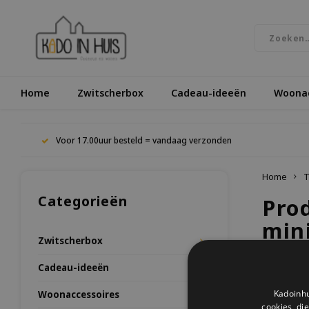
Home
Zwitscherbox
Cadeau-ideeën
Woonac
Voor 17.00uur besteld = vandaag verzonden
Home
T
Categorieën
Pro
min
Zwitscherbox
Cadeau-ideeën
Meest be
Kadoinhu
Woonaccessoires
cookies, di