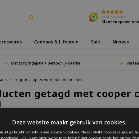
4441
reviews
Klanten geven on
cessoires
Cadeaus & Lifestyle
Sale
Nieuws
Met zorg ingepakt + persoonlijk kaartje
Verzen
ags
cooper cappies voor edison the mini
ducten getagd met cooper c
i
Deze website maakt gebruik van cookies.
keken
is.nl gebruikt verschillende soorten cookies. Naast strikt noodzakelijke en fu
e noodzakelijk zijn om onze website te laten functioneren zoals het onthouden 