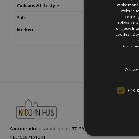
Geen prod
winkelmandje
Cadeaus & Lifestyle
website t
partijen
Sale
relevante a
om jouw int
Merken
cookies). Do
In
Als u me
Ook ver
STRI
Kantooradres:
Noorderpoort 57, 5916 PJ Venlo |
KvK:
1206084
NL815507161B01