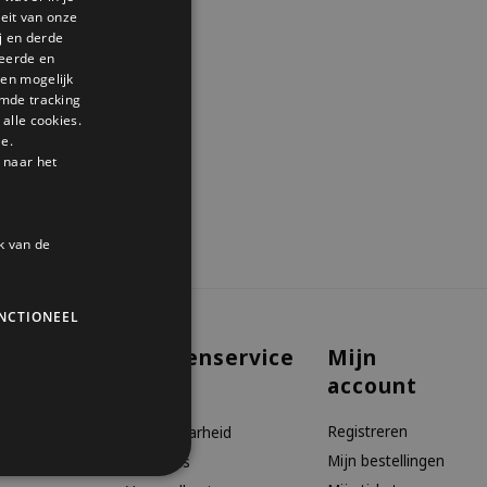
GERMAN
teit van onze
j en derde
ENGLISH
seerde en
den mogelijk
mde tracking
alle cookies.
le.
 naar het
k van de
NCTIONEEL
Klantenservice
Mijn
account
aanbiedingen
Contact
Registreren
Bereikbaarheid
Mijn bestellingen
Over ons