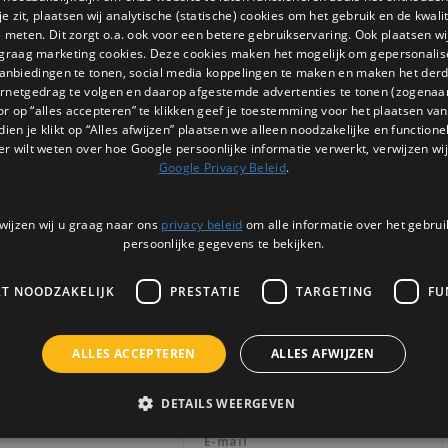
ucten gevonden!...
 zit, plaatsen wij analytische (statische) cookies om het gebruik en de kwali
e meten. Dit zorgt o.a. ook voor een betere gebruikservaring. Ook plaatsen wi
 graag marketing cookies. Deze cookies maken het mogelijk om gepersonali
anbiedingen te tonen, social media koppelingen te maken en maken het der
ernetgedrag te volgen en daarop afgestemde advertenties te tonen (zogenaa
or op “alles accepteren” te klikken geef je toestemming voor het plaatsen van 
dien je klikt op “Alles afwijzen” plaatsen we alleen noodzakelijke en functione
er wilt weten over hoe Google persoonlijke informatie verwerkt, verwijzen wij
Google Privacy Beleid
.
wijzen wij u graag naar ons
privacy beleid
om alle informatie over het gebrui
persoonlijke gegevens te bekijken.
KT NOODZAKELIJK
PRESTATIE
TARGETING
FU
Nieuwsbrief
ALLES ACCEPTEREN
ALLES AFWIJZEN
Ontvang de laatste updates, nieuws en 
via email
DETAILS WEERGEVEN
3 |
BTW: