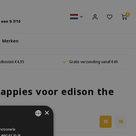
0
s een
9.7
/10
Merken
dkosten €4,95
Gratis verzending vanaf €49
appies voor edison the
×
nctionele
DUTCH
wat er in je