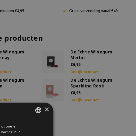
dkosten €4,95
Gratis verzending vanaf €49
e producten
te Winegum
De Echte Winegum
nnay
Merlot
€6,95
roduct
Bekijk product
te Winegum
De Echte Winegum
jn
Sparkling Rosé
€8,95
roduct
Bekijk product
×
te Winegum
ng Shiraz
nctionele
DUTCH
roduct
wat er in je