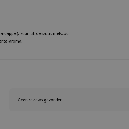
rdappel), zuur: citroenzuur, melkzuur,
arita-aroma.
Geen reviews gevonden...