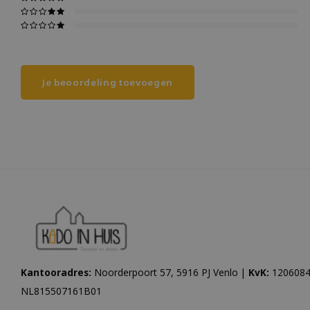
Je beoordeling toevoegen
Kantooradres:
Noorderpoort 57, 5916 PJ Venlo |
KvK:
1206084
NL815507161B01