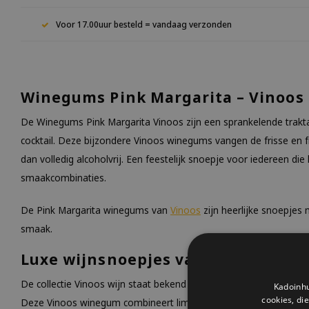
Voor 17.00uur besteld = vandaag verzonden
Winegums Pink Margarita – Vinoos
De Winegums Pink Margarita Vinoos zijn een sprankelende trakt
cocktail. Deze bijzondere Vinoos winegums vangen de frisse en f
dan volledig alcoholvrij. Een feestelijk snoepje voor iedereen die
smaakcombinaties.
De Pink Margarita winegums van
Vinoos
zijn heerlijke snoepjes 
smaak.
Luxe wijnsnoepjes van Vinoos
De collectie Vinoos wijn staat bekend om haar exclusieve snoepje
Kadoinhu
cookies, di
Deze Vinoos winegum combineert limoen, cranberry en een vleugj