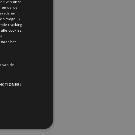
GERMAN
teit van onze
j en derde
ENGLISH
seerde en
den mogelijk
mde tracking
alle cookies.
le.
 naar het
k van de
NCTIONEEL