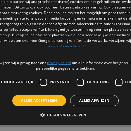
 zit, plaatsen wij analytische (statische) cookies om het gebruik en de kwali
et de perfecte alcoholvrije winegums
e meten. Dit zorgt o.a. ook voor een betere gebruikservaring. Ook plaatsen wi
 graag marketing cookies. Deze cookies maken het mogelijk om gepersonali
anbiedingen te tonen, social media koppelingen te maken en maken het der
ernetgedrag te volgen en daarop afgestemde advertenties te tonen (zogenaa
or op “alles accepteren” te klikken geef je toestemming voor het plaatsen van 
dien je klikt op “Alles afwijzen” plaatsen we alleen noodzakelijke en functione
rel? Deze wijnsnoepjes Vinoos zijn
er wilt weten over hoe Google persoonlijke informatie verwerkt, verwijzen wij
 bijzonder cadeau voor vrouwen. Een
Google Privacy Beleid
.
wijzen wij u graag naar ons
privacy beleid
om alle informatie over het gebrui
j Kado in Huis
persoonlijke gegevens te bekijken.
elle levering en 30 dagen retourrecht.
KT NOODZAKELIJK
PRESTATIE
TARGETING
FU
gums Pink Margarita Vinoos vandaag
ALLES ACCEPTEREN
ALLES AFWIJZEN
ums een leuke en smaakvolle
DETAILS WEERGEVEN