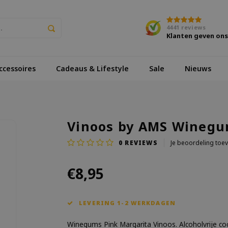
4441
reviews
Klanten geven on
cessoires
Cadeaus & Lifestyle
Sale
Nieuws
Vinoos by AMS Winegu
0
REVIEWS
Je beoordeling toe
€8,95
LEVERING 1-2 WERKDAGEN
Winegums Pink Margarita Vinoos. Alcoholvrije co