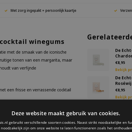
Met zorg ingepakt + persoonlijk kaartje
Verzen
Gerelateerd
 cocktail winegums
De Ech
atie met de smaak van de iconische
Chardo
ruitige tonen van een margarita, maar
€8,95
 houdt van verfijnde
Bekijk p
De Ech
Roséwi
met een frisse en verrassende cocktail
€8,95
Bekijk p
De Ech
Sparkli
Deze website maakt gebruik van cookies.
€8,95
s die smaken naar wijn en cocktails.
is.nl gebruikt verschillende soorten cookies. Naast strikt noodzakelijke en fu
Bekijk p
e noodzakelijk zijn om onze website te laten functioneren zoals het onthouden 
e zout. Precies zoals je van een