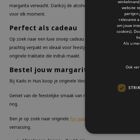
winkelmandje
margarita verwacht. Dankzij de alcoholvrije samenstelling zijn h
website t
partijen
voor elk moment.
relevante a
om jouw int
Perfect als cadeau
cookies). Do
In
Op zoek naar een luxe snoep cadeau of een origineel cadeau bor
Als u me
prachtig verpakt en ideaal voor feestjes, borrelpakketten of als
originele traktatie die indruk maakt.
Ook ver
Bestel jouw margarita winegums bi
Bij Kado in Huis koop je originele Vinoos producten, altijd met sn
STRI
Geniet van de feestelijke smaak van margarita. Bestel de Wine
nog.
Ben je op zoek naar originele
fun gadgets
, dan zijn deze wineg
verrassing.