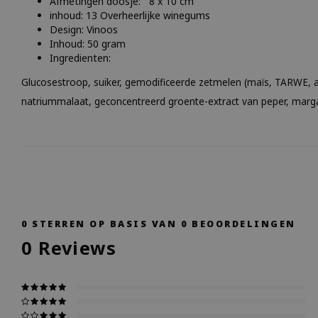
Afmetingen doosje: 8 x 10 cm
inhoud: 13 Overheerlijke winegums
Design: Vinoos
Inhoud: 50 gram
Ingredienten:
Glucosestroop, suiker, gemodificeerde zetmelen (maïs, TARWE, aa
natriummalaat, geconcentreerd groente-extract van peper, marg
0
STERREN OP BASIS VAN
0
BEOORDELINGEN
0
Reviews