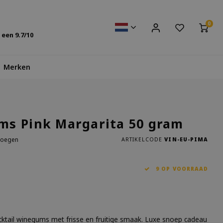
0
s een
9.7
/10
Merken
ms Pink Margarita 50 gram
voegen
ARTIKELCODE
VIN-EU-PIMA
9 OP VOORRAAD
cktail winegums met frisse en fruitige smaak. Luxe snoep cadeau