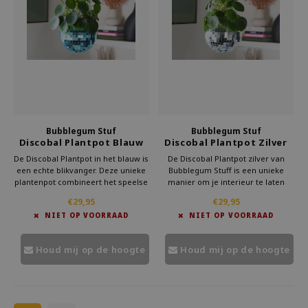
Bubblegum Stuf
Bubblegum Stuf
Discobal Plantpot Blauw
Discobal Plantpot Zilver
De Discobal Plantpot in het blauw is
De Discobal Plantpot zilver van
een echte blikvanger. Deze unieke
Bubblegum Stuff is een unieke
plantenpot combineert het speelse
manier om je interieur te laten
karakter van een discobal met de
stralen. Deze plantenpot
€29,95
€29,95
functionaliteit van een bloempot.
combineert stijl met een speelse
NIET OP VOORRAAD
NIET OP VOORRAAD
Dankzij zijn glimmende design
twist. De zilveren spiegelglazen
geeft hij elk interieur een
geven je kamer een retro look en
feestelijke touch.
zorgen voor een sprankelende
Houd mij op de hoogte
Houd mij op de hoogte
sfeer.