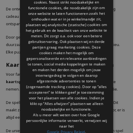
cookies. Naast strikt noodzakelijke en
ENGLISH
functionele cookies, die noodzakelijk zijn om
De ontwerpen zijn uniek en kleurrijk. Ze vormen een prachtig
onze website te laten functioneren zoals het
cadeau voor puzzelliefhebbers. Gebruik de puzzels om te
onthouden wat er in je winkelmandje zit,
ontspannen na een drukke dag.
plaatsen wij analytische (statische) cookies om
het gebruik en de kwaliteit van onze website te
meten. Dit zorgt o.a. ook voor een betere
Door gebruik van
gerecyclede materialen
zijn de puzzels
gebruikservaring. Ook plaatsen wij en derde
duurzaam. Dit maakt ze extra bijzonder en goed voor het milieu.
partijen graag marketing cookies. Deze
Elke puzzel is een klein kunstwerk voor in huis.
cookies maken het mogelijk om
gepersonaliseerde en relevante aanbiedingen
Kaartspellen voor Gezellige Avonden
te tonen, social media koppelingen te maken
en maken het derden mogelijk om jouw
Voor fans van spelletjes biedt
Bubblegum Stuf
speelse
internetgedrag te volgen en daarop
afgestemde advertenties te tonen
kaartspellen
. Deze spellen zijn compact en makkelijk mee te
(zogenaamde tracking cookies). Door op “alles
nemen. Ideaal voor gezellige avonden met vrienden of familie.
accepteren” te klikken geef je toestemming
voor het plaatsen van alle cookies. Indien je
De spellen hebben eenvoudige regels en zijn snel te leren. Dit
klikt op “Alles afwijzen” plaatsen we alleen
noodzakelijke en functionele.
maakt ze geschikt voor alle leeftijden. Van strategie tot humor, er is
Als u meer wilt weten over hoe Google
altijd een spel dat past.
persoonlijke informatie verwerkt, verwijzen wij
naar het
De unieke ontwerpen maken elk kaartspel speciaal. Kies een spel
Google Privacy Beleid
.