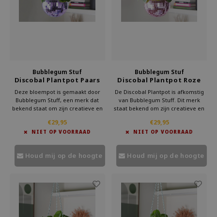
Welke Zwitscherbox past bij jou?
Kraamcadeau
Vazen
Leesbrillen
Zwitscherbox als cadeau
Verlichting
Sieraden
Wanddecoratie
Spellen
Bubblegum Stuf
Bubblegum Stuf
Stationery
Discobal Plantpot Paars
Discobal Plantpot Roze
Deze bloempot is gemaakt door
De Discobal Plantpot is afkomstig
Bubblegum Stuff, een merk dat
van Bubblegum Stuff. Dit merk
Storytiles
bekend staat om zijn creatieve en
staat bekend om zijn creatieve en
speelse producten. Ze weten hoe je
originele producten. Ze ontwerpen
€29,95
€29,95
Tassen
alledaagse objecten kunt
decoraties die altijd een glimlach
NIET OP VOORRAAD
NIET OP VOORRAAD
transformeren tot iets bijzonders.
oproepen. Deze plantenpot is daar
Deze discobal plantenpot is daar
een perfect voorbeeld van.
Tuin
een perfect voorbeeld van.
Houd mij op de hoogte
Houd mij op de hoogte
Zonnebrillen