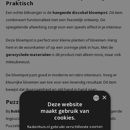
Praktisch
Een echte blikvanger is de
hangende discobal bloempot
. Dit item
combineert functionaliteit met een feestelijk ontwerp. De
spiegelende afwerking zorgt voor een speels effect in je interieur.
Deze bloempot is perfect voor kleine planten of bloemen. Hang
hem in de woonkamer of op een zonnige plek in huis. Met de
gerecyclede materialen
is dit product niet alleen mooi, maar ook
milieubewust.
De bloempot past goed in moderne en retro interieurs. Voeg er
kleurrijke bloemen aan toe voor een levendig resultaat. Dit item
bewijst dat duurzaamheid en stijl hand in hand gaan.
×
Puzzels voor Jong en Oud
Deze website
maakt gebruik van
Bij
Bubblegum Stuf
vind je ook creatieve
puzzels
. Van uitdagende
DUTCH
cookies.
legpuzzels tot eenvoudige ontwerpen, er is voor ieder wat wils.
GERMAN
Puzzelen is ontspannend en brengt mensen samen.
Kadoinhuis.nl gebruikt verschillende soorten