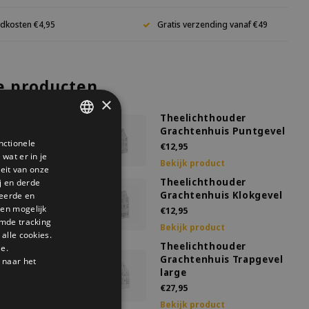
dkosten €4,95
Gratis verzending vanaf €49
e producten
×
chthouder
Theelichthouder
nhuis Blokgevel
Grachtenhuis Puntgevel
nctionele
DUTCH
€12,95
wat er in je
roduct
Bekijk product
GERMAN
teit van onze
chthouder
Theelichthouder
j en derde
ENGLISH
nhuis Tuitgevel
Grachtenhuis Klokgevel
seerde en
den mogelijk
€12,95
mde tracking
roduct
Bekijk product
alle cookies.
chthouder
Theelichthouder
le.
nhuis Trapgevel
Grachtenhuis Trapgevel
 naar het
large
€27,95
roduct
Bekijk product