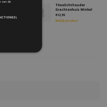
k van de
chthouder
Theelichthouder
s
Grachtenhuis Winkel
€12,95
NCTIONEEL
roduct
Bekijk product
chthouder
nhuis Trap
roduct