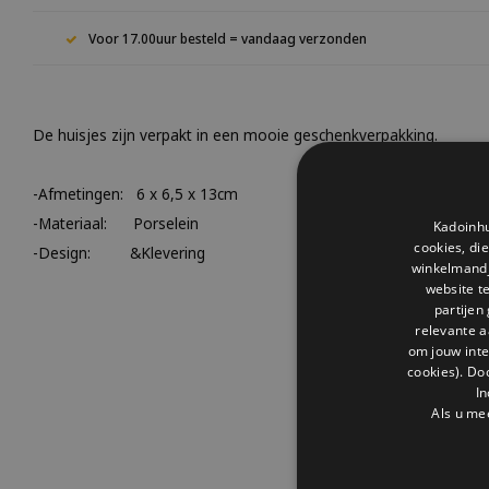
Voor 17.00uur besteld = vandaag verzonden
De huisjes zijn verpakt in een mooie geschenkverpakking.
-Afmetingen: 6 x 6,5 x 13cm
-Materiaal: Porselein
Kadoinhu
cookies, di
-Design: &Klevering
winkelmandje
website t
partijen
relevante a
om jouw int
cookies). Do
In
Als u me