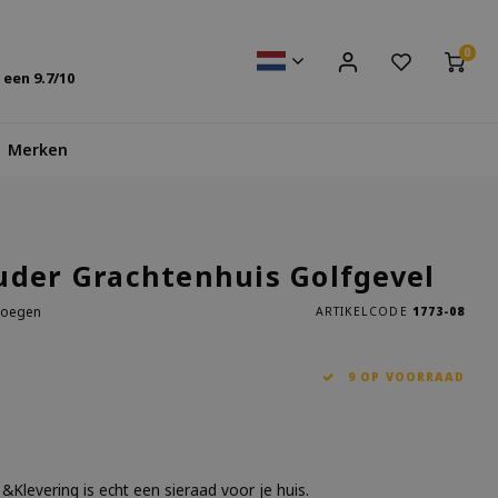
0
s een
9.7
/10
Merken
uder Grachtenhuis Golfgevel
voegen
ARTIKELCODE
1773-08
9 OP VOORRAAD
&Klevering is echt een sieraad voor je huis.