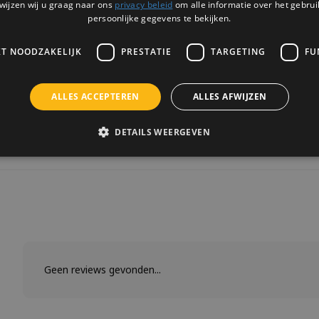
wijzen wij u graag naar ons
privacy beleid
om alle informatie over het gebrui
Theeli
persoonlijke gegevens te bekijken.
Pakhui
€21,95
KT NOODZAKELIJK
PRESTATIE
TARGETING
FU
Bekijk p
Theeli
Grachte
ALLES ACCEPTEREN
ALLES AFWIJZEN
€12,95
Bekijk p
DETAILS WEERGEVEN
Geen reviews gevonden...