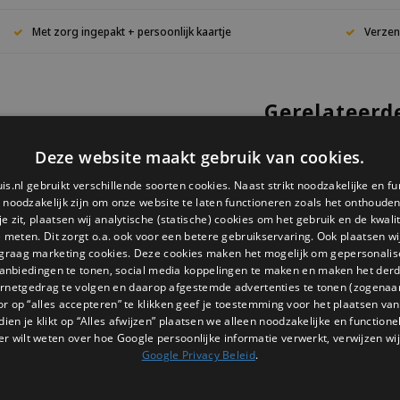
Met zorg ingepakt + persoonlijk kaartje
Verzen
Gerelateerd
Theeli
Deze website maakt gebruik van cookies.
Grachte
is.nl gebruikt verschillende soorten cookies. Naast strikt noodzakelijke en fu
€12,95
e noodzakelijk zijn om onze website te laten functioneren zoals het onthouden 
Bekijk p
 zit, plaatsen wij analytische (statische) cookies om het gebruik en de kwali
Theeli
e meten. Dit zorgt o.a. ook voor een betere gebruikservaring. Ook plaatsen wi
Grachte
 graag marketing cookies. Deze cookies maken het mogelijk om gepersonali
anbiedingen te tonen, social media koppelingen te maken en maken het der
€12,95
ernetgedrag te volgen en daarop afgestemde advertenties te tonen (zogenaa
Bekijk p
or op “alles accepteren” te klikken geef je toestemming voor het plaatsen van 
Theeli
dien je klikt op “Alles afwijzen” plaatsen we alleen noodzakelijke en functione
Grachte
er wilt weten over hoe Google persoonlijke informatie verwerkt, verwijzen wij
Google Privacy Beleid
.
€12,95
Bekijk p