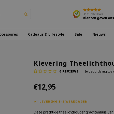
4441
reviews
Klanten geven on
cessoires
Cadeaus & Lifestyle
Sale
Nieuws
Klevering Theelichtho
0
REVIEWS
Je beoordeling toe
€12,95
LEVERING 1-2 WERKDAGEN
Deze prachtige theelichthouder grachtenhuis van 