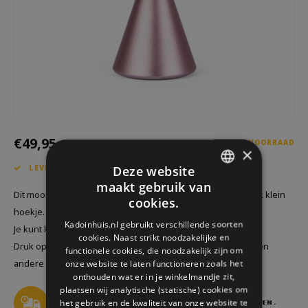
Welke Zwitscherbox past bij jou?
Kraamcadeau
Vazen
Leesbrillen
Zwitscherbox als cadeau
Verlichting
Sieraden
Wanddecoratie
Spellen
Stationery
€49,95
Storytiles
1 OP VOORRAAD
×
Deze website
LEVERING 1-2 WERKDAGEN
Tassen
maakt gebruik van
DUTCH
Dit mooie oplaadbare lamp Mina van Lexon brengt licht in elk klein
cookies.
Tuin
hoekje.
GERMAN
Kadoinhuis.nl gebruikt verschillende soorten
Je kunt kiezen voor voor verschillende kleuren.
cookies. Naast strikt noodzakelijke en
ENGLISH
Zonnebrillen
Druk op de bovenkant van de lamp en de lamp zal steeds een
functionele cookies, die noodzakelijk zijn om
onze website te laten functioneren zoals het
andere kleur schijnen.
Lees meer
onthouden wat er in je winkelmandje zit,
plaatsen wij analytische (statische) cookies om
het gebruik en de kwaliteit van onze website te
VOOR 17.00UUR BESTELD = VANDAAG VERZONDEN.