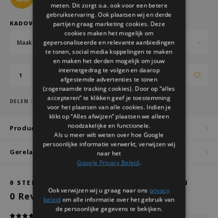
meten. Dit zorgt o.a. ook voor een betere
gebruikservaring. Ook plaatsen wij en derde
KADOVERPAKKING:
partijen graag marketing cookies. Deze
cookies maken het mogelijk om
Maak een keuze...
gepersonaliseerde en relevante aanbiedingen
te tonen, social media koppelingen te maken
en maken het derden mogelijk om jouw
internetgedrag te volgen en daarop
Toevoegen aan winkelwagen
afgestemde advertenties te tonen
(zogenaamde tracking cookies). Door op “alles
accepteren” te klikken geef je toestemming
DELEN :
voor het plaatsen van alle cookies. Indien je
klikt op “Alles afwijzen” plaatsen we alleen
noodzakelijke en functionele.
Productomschrijving
Als u meer wilt weten over hoe Google
persoonlijke informatie verwerkt, verwijzen wij
Gerelateerde producten
naar het
Google Privacy Beleid
.
0
STERREN OP BASIS VAN
0
BEOORDELINGEN
Ook verwijzen wij u graag naar ons
privacy
0
Reviews
beleid
om alle informatie over het gebruik van
de persoonlijke gegevens te bekijken.