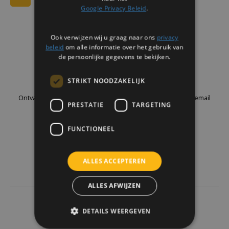
Google Privacy Beleid
.
Ook verwijzen wij u graag naar ons
privacy
beleid
om alle informatie over het gebruik van
de persoonlijke gegevens te bekijken.
Nieuwsbrief
STRIKT NOODZAKELIJK
Ontvang de laatste updates, nieuws en aanbiedingen via email
PRESTATIE
TARGETING
FUNCTIONEEL
Volg ons
ALLES ACCEPTEREN
ALLES AFWIJZEN
4441
reviews
DETAILS WEERGEVEN
Klanten geven ons een
9.7
/10