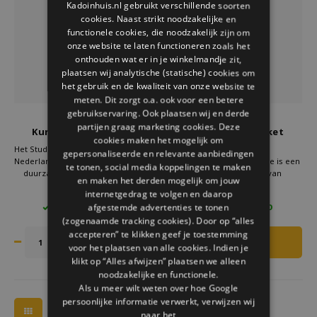
Kadoinhuis.nl gebruikt verschillende soorten
Welke Zwitscherbox past bij jou?
Kraamcadeau
Vazen
Leesbrillen
cookies. Naast strikt noodzakelijke en
ENGLISH
functionele cookies, die noodzakelijk zijn om
Zwitscherbox als cadeau
Verlichting
Sieraden
onze website te laten functioneren zoals het
onthouden wat er in je winkelmandje zit,
plaatsen wij analytische (statische) cookies om
Wanddecoratie
Spellen
het gebruik en de kwaliteit van onze website te
meten. Dit zorgt o.a. ook voor een betere
Stationery
gebruikservaring. Ook plaatsen wij en derde
Studio Roof
Studio Roof
partijen graag marketing cookies. Deze
Kunstenaarsboeket
Kunstenaarsboeket
cookies maken het mogelijk om
Nederlands Meesters
Matisse papier bloem
Storytiles
Het Studio Roof Kunstenaarsboeket
Het Studio ROOF
gepersonaliseerde en relevante aanbiedingen
Boeket
Nederlands Meesters Boeket is een
Kunstenaarsboeket Matisse is een
te tonen, social media koppelingen te maken
duurzaam bloemenboeket van
duurzaam 3D-boeket van
en maken het derden mogelijk om jouw
Tassen
papieren bloemen. Dit kunstwerk is
gerecycled karton, bedrukt met
€19,95
€19,95
internetgedrag te volgen en daarop
geïnspireerd op Hollandse
plantaardige inkt. Ontworpen in
afgestemde advertenties te tonen
2 OP VOORRAAD
4 OP VOORRAAD
meesters en straalt kleur en
Amsterdam. Een kleurrijk cadeau
Tuin
(zogenaamde tracking cookies). Door op “alles
elegantie uit. Ideaal als design
dat kunst en natuur samenbrengt.
cadeau of stijlvol interieuraccent.
accepteren” te klikken geef je toestemming
voor het plaatsen van alle cookies. Indien je
Zonnebrillen
klikt op “Alles afwijzen” plaatsen we alleen
noodzakelijke en functionele.
Als u meer wilt weten over hoe Google
persoonlijke informatie verwerkt, verwijzen wij
naar het