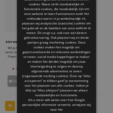
Welke Zwitscherbox past bij jou?
Kraamcadeau
Vazen
Leesbrillen
cookies. Naast strikt noodzakelijke en
ENGLISH
functionele cookies, die noodzakelijk zijn om
onze website te laten functioneren zoals het
Zwitscherbox als cadeau
Verlichting
Sieraden
onthouden wat er in je winkelmandje zit,
plaatsen wij analytische (statische) cookies om
Wanddecoratie
Spellen
het gebruik en de kwaliteit van onze website te
meten. Dit zorgt o.a. ook voor een betere
Brainstream
gebruikservaring. Ook plaatsen wij en derde
Stationery
eierwekker piepei jaren 70
partijen graag marketing cookies. Deze
cookies maken het mogelijk om
Wil jij nooit meer gokken of je ei
gepersonaliseerde en relevante aanbiedingen
zacht, medium of hard is? Dan is de
Storytiles
Piepei eierwekker dé oplossing.
te tonen, social media koppelingen te maken
Deze slimme gadget van
en maken het derden mogelijk om jouw
€19,95
Tassen
Brainstream kook je gewoon mee
internetgedrag te volgen en daarop
NIET OP VOORRAAD
met je eieren. Zodra jouw ei de
afgestemde advertenties te tonen
juiste hardheid bereikt, hoor je een
(zogenaamde tracking cookies). Door op “alles
Tuin
herkenbaar melodietje.
accepteren” te klikken geef je toestemming
Houd mij op de hoogte
voor het plaatsen van alle cookies. Indien je
Zonnebrillen
klikt op “Alles afwijzen” plaatsen we alleen
noodzakelijke en functionele.
Als u meer wilt weten over hoe Google
persoonlijke informatie verwerkt, verwijzen wij
naar het