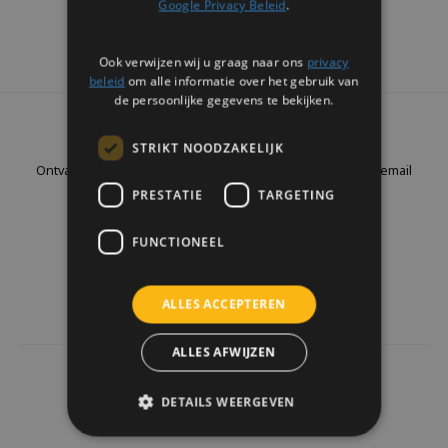
Google Privacy Beleid
.
Ook verwijzen wij u graag naar ons
privacy
beleid
om alle informatie over het gebruik van
de persoonlijke gegevens te bekijken.
Nieuwsbrief
STRIKT NOODZAKELIJK
Ontvang de laatste updates, nieuws en aanbiedingen via email
PRESTATIE
TARGETING
FUNCTIONEEL
Volg ons
ALLES ACCEPTEREN
ALLES AFWIJZEN
4437
reviews
DETAILS WEERGEVEN
Klanten geven ons een
9.7
/10