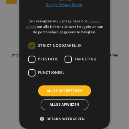
Google Privacy Beleid
.
Ook verwijzen wij u graag naar ons
privacy
beleid
om alle informatie over het gebruik van
de persoonlijke gegevens te bekijken.
Nieuwsbrief
STRIKT NOODZAKELIJK
Ontvang de laatste updates, nieuws en aanbiedingen via email
PRESTATIE
TARGETING
FUNCTIONEEL
Volg ons
ALLES ACCEPTEREN
ALLES AFWIJZEN
4441
reviews
DETAILS WEERGEVEN
Klanten geven ons een
9.7
/10