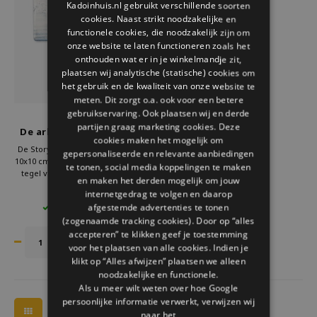
Kadoinhuis.nl gebruikt verschillende soorten
Welke Zwitscherbox past bij jou?
Kraamcadeau
Vazen
Leesbrillen
cookies. Naast strikt noodzakelijke en
ENGLISH
functionele cookies, die noodzakelijk zijn om
Zwitscherbox als cadeau
Verlichting
Sieraden
onze website te laten functioneren zoals het
onthouden wat er in je winkelmandje zit,
plaatsen wij analytische (statische) cookies om
Wanddecoratie
Spellen
het gebruik en de kwaliteit van onze website te
meten. Dit zorgt o.a. ook voor een betere
Stationery
gebruikservaring. Ook plaatsen wij en derde
Storytiles
partijen graag marketing cookies. Deze
De ark van het leven 10 x
cookies maken het mogelijk om
10 cm
Storytiles
De Storytiles De ark van het leven
gepersonaliseerde en relevante aanbiedingen
10x10 cm is een keramische design
te tonen, social media koppelingen te maken
tegel vol betekenis. Dit originele
en maken het derden mogelijk om jouw
Tassen
Storytiles tegeltje toont
€27,50
internetgedrag te volgen en daarop
verbondenheid en natuur. Een
afgestemde advertenties te tonen
1 OP VOORRAAD
kunst tegel Storytiles en wandtegel
Tuin
(zogenaamde tracking cookies). Door op “alles
cadeau origineel met warme
uitstraling.
accepteren” te klikken geef je toestemming
voor het plaatsen van alle cookies. Indien je
Zonnebrillen
klikt op “Alles afwijzen” plaatsen we alleen
noodzakelijke en functionele.
Als u meer wilt weten over hoe Google
persoonlijke informatie verwerkt, verwijzen wij
naar het