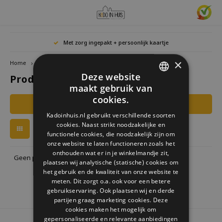
Hoofdmenu / cadeaus & lifestyle
Hoofdmenu / woonaccessoires
Hoofdmenu / cadeau-ideeën
Hoofdmenu / zwitscherbox
Hoofdmenu
Hoofdmenu /
Hoofdmen
Hoofdmen
Hoofdmen
Met zorg ingepakt + persoonlijk kaartje
horloges / k
Cadeaus & Lifestyle
Woonaccessoires
Cadeau-ideeën
Zwitscherbox
Taal
×
Home
Tags
arling
Deze website
Producten getagd met arling
Birdybox
Cadeau voor Haar
Boekensteunen
Boekenleggers
Lucky
maakt gebruik van
Laval
Mokke
Ringe
Nederlands
DUTCH
Astro
cookies.
Filters
Lakesidebox
Cadeau voor Hem
Decoratie
Drinkflessen
Waxin
GERMAN
Ketti
Kadoinhuis.nl gebruikt verschillende soorten
Story
Deutsch
cookies. Naast strikt noodzakelijke en
ENGLISH
Heidibox
Cadeau voor kinderen
Fotolijstjes
Fun Gadgets
functionele cookies, die noodzakelijk zijn om
Armb
onze website te laten functioneren zoals het
Mini S
English
onthouden wat er in je winkelmandje zit,
Junglebox
Cadeau voor collega
Kandelaars
Horloges
Geen producten gevonden!...
plaatsen wij analytische (statische) cookies om
het gebruik en de kwaliteit van onze website te
Zwitscherbox Satellite
Housewarming cadeau
Klokken
Keuken
meten. Dit zorgt o.a. ook voor een betere
gebruikservaring. Ook plaatsen wij en derde
partijen graag marketing cookies. Deze
Hoe werkt een Zwitscherbox
Huwelijkscadeau
Posters
Borduren & Creatief
cookies maken het mogelijk om
gepersonaliseerde en relevante aanbiedingen