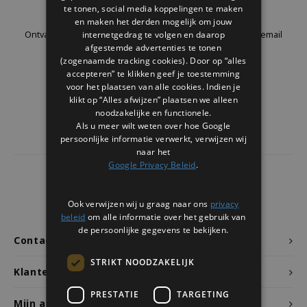
Nieuwsbrief
te tonen, social media koppelingen te maken
Welke Zwitscherbox past bij jou?
Kraamcadeau
Vazen
Leesbrillen
en maken het derden mogelijk om jouw
internetgedrag te volgen en daarop
Ontvang de laatste updates, nieuws en aanbiedingen via email
Zwitscherbox als cadeau
Verlichting
Sieraden
afgestemde advertenties te tonen
(zogenaamde tracking cookies). Door op “alles
accepteren” te klikken geef je toestemming
Wanddecoratie
Spellen
voor het plaatsen van alle cookies. Indien je
Volg ons
klikt op “Alles afwijzen” plaatsen we alleen
Stationery
noodzakelijke en functionele.
Als u meer wilt weten over hoe Google
persoonlijke informatie verwerkt, verwijzen wij
Storytiles
naar het
Google Privacy Beleid
.
Tassen
4441
reviews
Klanten geven ons een
9.7
/10
Ook verwijzen wij u graag naar ons
privacy
Tuin
beleid
om alle informatie over het gebruik van
de persoonlijke gegevens te bekijken.
Contact
Zonnebrillen
STRIKT NOODZAKELIJK
Klantenservice
PRESTATIE
TARGETING
Mijn account