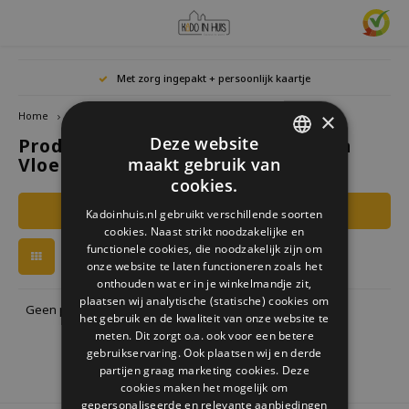
Hoofdmenu / cadeaus & lifestyle
Hoofdmenu / woonaccessoires
Hoofdmenu / cadeau-ideeën
Hoofdmenu / zwitscherbox
Hoofdmenu
Hoofdmenu /
Hoofdmen
Hoofdmen
Hoofdmen
Met zorg ingepakt + persoonlijk kaartje
horloges / k
Cadeaus & Lifestyle
Woonaccessoires
Cadeau-ideeën
Zwitscherbox
Taal
×
Home
Tags
Arte Espina Vloerkleed Mood
Deze website
Producten getagd met Arte Espina
Birdybox
Cadeau voor Haar
Boekensteunen
Boekenleggers
Lucky
Vloerkleed Mood
maakt gebruik van
Laval
Mokke
Ringe
Nederlands
DUTCH
Astro
cookies.
Lakesidebox
Cadeau voor Hem
Decoratie
Drinkflessen
Waxin
GERMAN
Ketti
Filters
Kadoinhuis.nl gebruikt verschillende soorten
Story
Deutsch
cookies. Naast strikt noodzakelijke en
ENGLISH
Heidibox
Cadeau voor kinderen
Fotolijstjes
Fun Gadgets
functionele cookies, die noodzakelijk zijn om
Armb
onze website te laten functioneren zoals het
Mini S
English
onthouden wat er in je winkelmandje zit,
Junglebox
Cadeau voor collega
Kandelaars
Horloges
plaatsen wij analytische (statische) cookies om
Geen producten gevonden!...
het gebruik en de kwaliteit van onze website te
Zwitscherbox Satellite
Housewarming cadeau
Klokken
Keuken
meten. Dit zorgt o.a. ook voor een betere
gebruikservaring. Ook plaatsen wij en derde
partijen graag marketing cookies. Deze
Hoe werkt een Zwitscherbox
Huwelijkscadeau
Posters
Borduren & Creatief
cookies maken het mogelijk om
gepersonaliseerde en relevante aanbiedingen