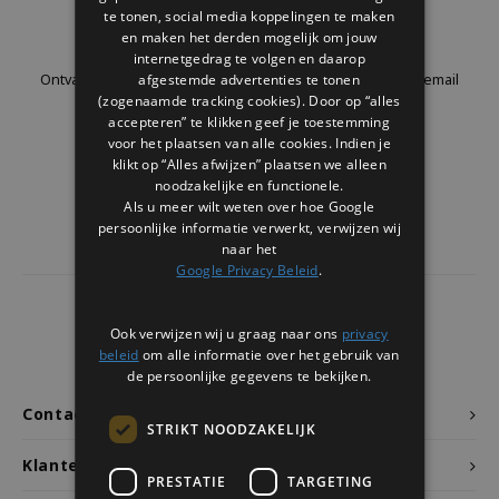
Welke Zwitscherbox past bij jou?
Kraamcadeau
Vazen
Leesbrillen
te tonen, social media koppelingen te maken
Nieuwsbrief
en maken het derden mogelijk om jouw
internetgedrag te volgen en daarop
Zwitscherbox als cadeau
Verlichting
Sieraden
afgestemde advertenties te tonen
Ontvang de laatste updates, nieuws en aanbiedingen via email
(zogenaamde tracking cookies). Door op “alles
accepteren” te klikken geef je toestemming
Wanddecoratie
Spellen
voor het plaatsen van alle cookies. Indien je
klikt op “Alles afwijzen” plaatsen we alleen
Stationery
Volg ons
noodzakelijke en functionele.
Als u meer wilt weten over hoe Google
persoonlijke informatie verwerkt, verwijzen wij
Storytiles
naar het
Google Privacy Beleid
.
Tassen
4441
reviews
Ook verwijzen wij u graag naar ons
privacy
Tuin
Klanten geven ons een
9.7
/10
beleid
om alle informatie over het gebruik van
de persoonlijke gegevens te bekijken.
Zonnebrillen
Contact
STRIKT NOODZAKELIJK
Klantenservice
PRESTATIE
TARGETING