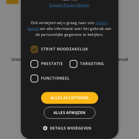
Google Privacy Beleid
.
Ook verwijzen wij u graag naar ons
privacy
beleid
om alle informatie over het gebruik van
de persoonlijke gegevens te bekijken.
Nieuwsbrief
STRIKT NOODZAKELIJK
Ontvang de laatste updates, nieuws en aanbiedingen via email
PRESTATIE
TARGETING
FUNCTIONEEL
Volg ons
ALLES ACCEPTEREN
ALLES AFWIJZEN
4441
reviews
DETAILS WEERGEVEN
Klanten geven ons een
9.7
/10