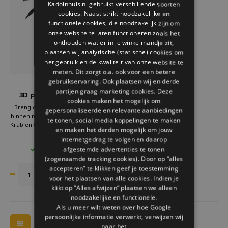
Kadoinhuis.nl gebruikt verschillende soorten
Welke Zwitscherbox past bij jou?
Kraamcadeau
Vazen
Leesbrillen
cookies. Naast strikt noodzakelijke en
ENGLISH
functionele cookies, die noodzakelijk zijn om
Zwitscherbox als cadeau
Verlichting
Sieraden
onze website te laten functioneren zoals het
onthouden wat er in je winkelmandje zit,
plaatsen wij analytische (statische) cookies om
Wanddecoratie
Spellen
het gebruik en de kwaliteit van onze website te
meten. Dit zorgt o.a. ook voor een betere
Stationery
gebruikservaring. Ook plaatsen wij en derde
Assembli
partijen graag marketing cookies. Deze
3D papier strand krab
cookies maken het mogelijk om
insect
Storytiles
Breng de magie van de zee naar
gepersonaliseerde en relevante aanbiedingen
binnen met Assembli's 3D Papieren
te tonen, social media koppelingen te maken
Krab en transformeer je huis in een
en maken het derden mogelijk om jouw
Tassen
oase van creativiteit en stijl. Ontdek
€14,95
internetgedrag te volgen en daarop
vandaag nog de collectie en laat je
afgestemde advertenties te tonen
3 OP VOORRAAD
inspireren door de pracht van de
Tuin
(zogenaamde tracking cookies). Door op “alles
natuur, één knip en vouw tegelijk!
accepteren” te klikken geef je toestemming
voor het plaatsen van alle cookies. Indien je
Zonnebrillen
klikt op “Alles afwijzen” plaatsen we alleen
noodzakelijke en functionele.
Als u meer wilt weten over hoe Google
persoonlijke informatie verwerkt, verwijzen wij
naar het