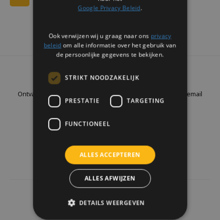
Google Privacy Beleid
.
Ook verwijzen wij u graag naar ons
privacy
beleid
om alle informatie over het gebruik van
de persoonlijke gegevens te bekijken.
Nieuwsbrief
STRIKT NOODZAKELIJK
Ontvang de laatste updates, nieuws en aanbiedingen via email
PRESTATIE
TARGETING
FUNCTIONEEL
Volg ons
ALLES ACCEPTEREN
ALLES AFWIJZEN
4441
reviews
DETAILS WEERGEVEN
Klanten geven ons een
9.7
/10