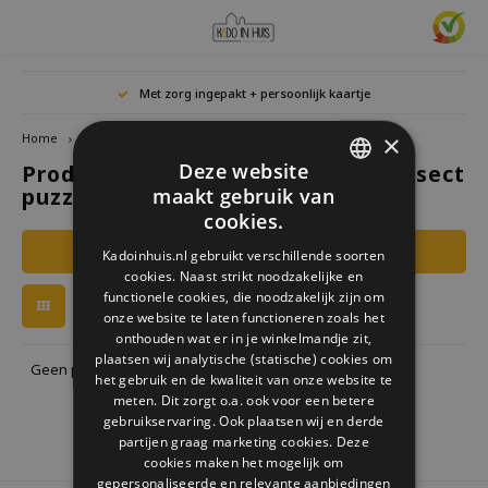
Hoofdmenu / cadeaus & lifestyle
Hoofdmenu / woonaccessoires
Hoofdmenu / cadeau-ideeën
Hoofdmenu / zwitscherbox
Hoofdmenu
Hoofdmenu /
Hoofdmen
Hoofdmen
Hoofdmen
Met zorg ingepakt + persoonlijk kaartje
horloges / k
Cadeaus & Lifestyle
Woonaccessoires
Cadeau-ideeën
Zwitscherbox
Taal
×
Home
Tags
assembli insect puzzel
Deze website
Producten getagd met assembli insect
Birdybox
Cadeau voor Haar
Boekensteunen
Boekenleggers
Lucky
puzzel
maakt gebruik van
Laval
Mokke
Ringe
Nederlands
DUTCH
Astro
cookies.
Lakesidebox
Cadeau voor Hem
Decoratie
Drinkflessen
Waxin
GERMAN
Ketti
Filters
Kadoinhuis.nl gebruikt verschillende soorten
Story
Deutsch
cookies. Naast strikt noodzakelijke en
ENGLISH
Heidibox
Cadeau voor kinderen
Fotolijstjes
Fun Gadgets
functionele cookies, die noodzakelijk zijn om
Armb
onze website te laten functioneren zoals het
Mini S
English
onthouden wat er in je winkelmandje zit,
Junglebox
Cadeau voor collega
Kandelaars
Horloges
plaatsen wij analytische (statische) cookies om
Geen producten gevonden!...
het gebruik en de kwaliteit van onze website te
Zwitscherbox Satellite
Housewarming cadeau
Klokken
Keuken
meten. Dit zorgt o.a. ook voor een betere
gebruikservaring. Ook plaatsen wij en derde
partijen graag marketing cookies. Deze
Hoe werkt een Zwitscherbox
Huwelijkscadeau
Posters
Borduren & Creatief
cookies maken het mogelijk om
gepersonaliseerde en relevante aanbiedingen