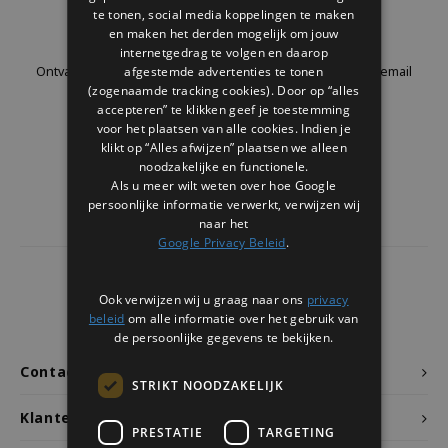
Welke Zwitscherbox past bij jou?
Kraamcadeau
Vazen
Leesbrillen
te tonen, social media koppelingen te maken
Nieuwsbrief
en maken het derden mogelijk om jouw
internetgedrag te volgen en daarop
Zwitscherbox als cadeau
Verlichting
Sieraden
afgestemde advertenties te tonen
Ontvang de laatste updates, nieuws en aanbiedingen via email
(zogenaamde tracking cookies). Door op “alles
accepteren” te klikken geef je toestemming
Wanddecoratie
Spellen
voor het plaatsen van alle cookies. Indien je
klikt op “Alles afwijzen” plaatsen we alleen
Stationery
Volg ons
noodzakelijke en functionele.
Als u meer wilt weten over hoe Google
persoonlijke informatie verwerkt, verwijzen wij
Storytiles
naar het
Google Privacy Beleid
.
Tassen
4437
reviews
Ook verwijzen wij u graag naar ons
privacy
Tuin
Klanten geven ons een
9.7
/10
beleid
om alle informatie over het gebruik van
de persoonlijke gegevens te bekijken.
Zonnebrillen
Contact
STRIKT NOODZAKELIJK
Klantenservice
PRESTATIE
TARGETING