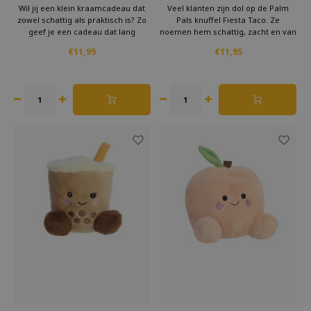
Kaneelbroodje Aurora 13
13 cm
Wil jij een klein kraamcadeau dat
Veel klanten zijn dol op de Palm
cm
zowel schattig als praktisch is? Zo
Pals knuffel Fiesta Taco. Ze
geef je een cadeau dat lang
noemen hem schattig, zacht en van
meegaat en een fijne herinnering
hoge kwaliteit. Aurora, de
€11,95
€11,95
vormt aan de eerste weken van
producent, heeft jarenlange
een baby. Kies voor kwaliteit,
ervaring en staat bekend om hun
zachtheid en een knuffel die
duurzame knuffels. Dit geeft extra
ouders en baby’s leuk vinden.
vertrouwen bij je aankoop.