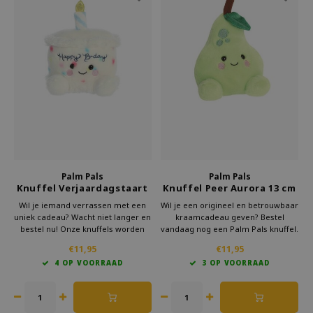
Palm Pals
Palm Pals
Knuffel Verjaardagstaart
Knuffel Peer Aurora 13 cm
Aurora 13 cm
Wil je iemand verrassen met een
Wil je een origineel en betrouwbaar
uniek cadeau? Wacht niet langer en
kraamcadeau geven? Bestel
bestel nu! Onze knuffels worden
vandaag nog een Palm Pals knuffel.
snel en zorgvuldig verzonden. Zo
Zo weet je zeker dat je een cadeau
€11,95
€11,95
kun je binnen no-time genieten van
geeft dat zowel praktisch als super
4 OP VOORRAAD
3 OP VOORRAAD
dit schattige verjaardagscadeau.
leuk is. Wacht niet langer en verras
Kies voor kwaliteit, kies voor Palm
kersverse ouders met dit perfecte
Pals!
kraamcadeau!