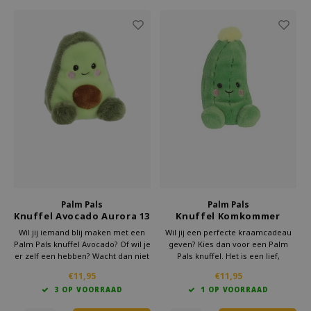
Palm Pals
Palm Pals
Knuffel Avocado Aurora 13
Knuffel Komkommer
cm
Aurora 13 cm
Wil jij iemand blij maken met een
Wil jij een perfecte kraamcadeau
Palm Pals knuffel Avocado? Of wil je
geven? Kies dan voor een Palm
er zelf een hebben? Wacht dan niet
Pals knuffel. Het is een lief,
langer! Bestel nu en geniet van
praktisch en origineel cadeau voor
€11,95
€11,95
deze schattige, fluffy en
een pasgeboren baby. Bestel nu en
3 OP VOORRAAD
1 OP VOORRAAD
superzachte knuffel. Perfect als fun
verras kersverse ouders met een
cadeau, grappig cadeau of kraam
knuffeltje dat hun kindje zal leuk