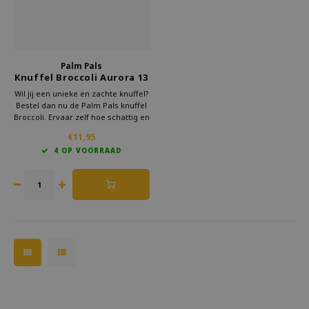
Palm Pals
Knuffel Broccoli Aurora 13
cm
Wil jij een unieke en zachte knuffel?
Bestel dan nu de Palm Pals knuffel
Broccoli. Ervaar zelf hoe schattig en
fluffy hij is. Wacht niet langer en
€11,95
geef jezelf of een ander een vrolijk
4 OP VOORRAAD
knuffelvriendje. Bestel vandaag
nog!