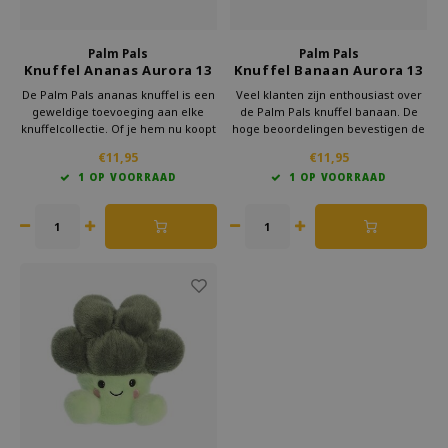
Palm Pals
Palm Pals
Knuffel Ananas Aurora 13
Knuffel Banaan Aurora 13
cm
cm
De Palm Pals ananas knuffel is een
Veel klanten zijn enthousiast over
geweldige toevoeging aan elke
de Palm Pals knuffel banaan. De
knuffelcollectie. Of je hem nu koopt
hoge beoordelingen bevestigen de
voor jezelf, je baby of als fun
zachtheid en kwaliteit van het
€11,95
€11,95
cadeau, deze knuffel zal zeker in
product. Gebruikers waarderen
1 OP VOORRAAD
1 OP VOORRAAD
de smaak vallen. Bestel nu en
vooral het handige formaat en de
geniet snel van dit schattige,
grappige uitstraling. Dit maakt de
zachte vriendje!
knuffel bijzonder speciaal