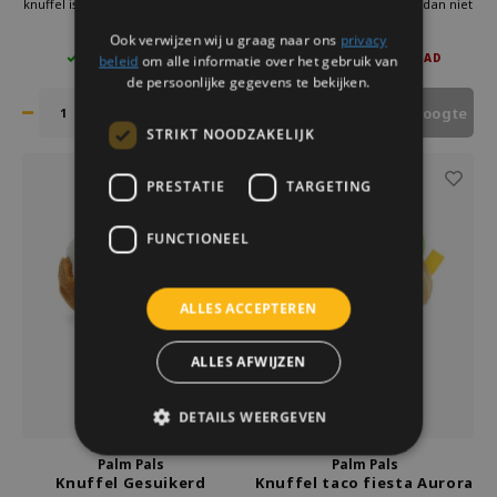
knuffel is een perfecte keuze! Deze
er zelf een hebben? Wacht dan niet
zachte en schattige knuffel is
langer! Bestel nu en geniet van
€11,95
€14,95
€29,95
Ook verwijzen wij u graag naar ons
privacy
ideaal voor een pasgeboren baby.
deze schattige, fluffy en
beleid
om alle informatie over het gebruik van
4 OP VOORRAAD
NIET OP VOORRAAD
Ouders vinden het super leuk om
superzachte knuffel. Perfect als fun
zo’n klein kraamcadeau te
cadeau, grappig cadeau of kraam
de persoonlijke gegevens te bekijken.
ontvangen.
cadeau.
Houd mij op de hoogte
STRIKT NOODZAKELIJK
PRESTATIE
TARGETING
FUNCTIONEEL
ALLES ACCEPTEREN
ALLES AFWIJZEN
DETAILS WEERGEVEN
Palm Pals
Palm Pals
Knuffel Gesuikerd
Knuffel taco fiesta Aurora