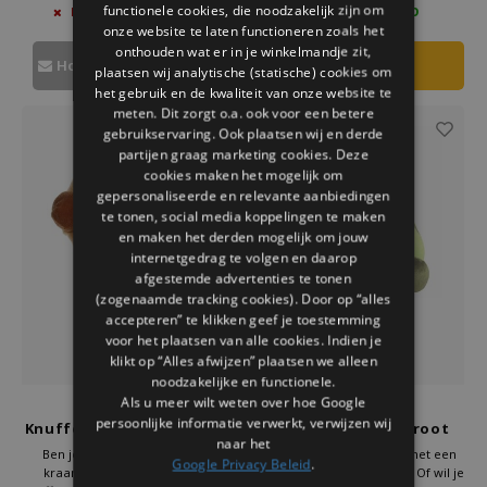
functionele cookies, die noodzakelijk zijn om
NIET OP VOORRAAD
2 OP VOORRAAD
Wacht niet langer en haal deze
niet langer en maak iemand blij
onze website te laten functioneren zoals het
vrolijke knuffel in huis!
met deze unieke knuffel!
onthouden wat er in je winkelmandje zit,
Houd mij op de hoogte
plaatsen wij analytische (statische) cookies om
het gebruik en de kwaliteit van onze website te
meten. Dit zorgt o.a. ook voor een betere
-50%
gebruikservaring. Ook plaatsen wij en derde
partijen graag marketing cookies. Deze
cookies maken het mogelijk om
gepersonaliseerde en relevante aanbiedingen
te tonen, social media koppelingen te maken
en maken het derden mogelijk om jouw
internetgedrag te volgen en daarop
afgestemde advertenties te tonen
(zogenaamde tracking cookies). Door op “alles
accepteren” te klikken geef je toestemming
voor het plaatsen van alle cookies. Indien je
klikt op “Alles afwijzen” plaatsen we alleen
noodzakelijke en functionele.
Als u meer wilt weten over hoe Google
Palm Pals
Palm Pals
persoonlijke informatie verwerkt, verwijzen wij
Knuffel Hotdog Aurora 13
Avocado knuffel groot
naar het
cm
Aurora 33 cm
Ben je op zoek naar een leuk
Wil jij iemand blij maken met een
Google Privacy Beleid
.
kraamcadeau? De Palm Pals
Palm Pals knuffel Avocado? Of wil je