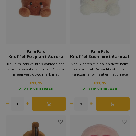
Welke Zwitscherbox past bij jou?
Kraamcadeau
Vazen
Leesbrillen
Zwitscherbox als cadeau
Verlichting
Sieraden
Wanddecoratie
Spellen
Stationery
Palm Pals
Palm Pals
Knuffel Potplant Aurora
Knuffel Sushi met Garnaal
13 cm
Aurora 13 cm
Storytiles
De Palm Pals knuffels voldoen aan
Veel klanten zijn dol op deze Palm
strenge kwaliteitsnormen. Aurora
Pals knuffel. De zachte stof, het
is een vertrouwd merk met
handzame formaat en het unieke
Tassen
jarenlange ervaring. Klanten geven
ontwerp maken het een favoriet.
€11,95
€11,95
hoge beoordelingen en prijzen de
Beoordelingen tonen aan dat
2 OP VOORRAAD
3 OP VOORRAAD
Palm Pal knuffels om hun unieke
gebruikers blij zijn met de kwaliteit
Tuin
uitstraling en zachtheid.
en uitstraling van deze knuffel.
Zonnebrillen