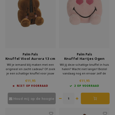
Palm Pals
Palm Pals
Knuffel Viool Aurora 13 cm
Knuffel Hartjes Ogen
Smiley Aurora 13 cm
Wil je iemand blij maken met een
Wil jij deze schattige knuffel in huis
origineel en zacht cadeau? Of zoek
halen? Wacht niet langer! Bestel
je een schattige knuffel voor jouw
vandaag nog en ervaar zelf de
verzameling? Bestel de Palm Pals
kwaliteit. Perfect als cadeau of om
€11,95
€11,95
knuffel viool vandaag nog en
jezelf blij te maken. Klik nu op
NIET OP VOORRAAD
2 OP VOORRAAD
ervaar zelf de magie van deze
bestellen en ontvang jouw nieuwe
muzikale knuffel!
knuffel snel in huis!
Houd mij op de hoogte