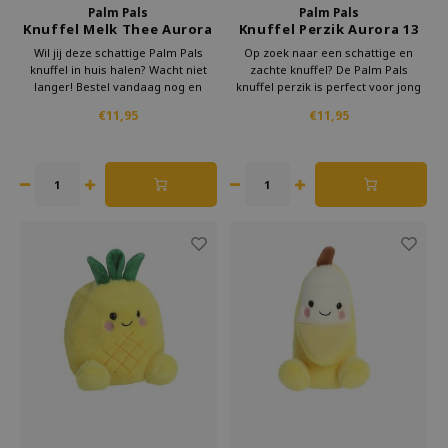
Palm Pals
Palm Pals
Knuffel Melk Thee Aurora
Knuffel Perzik Aurora 13
13 cm
cm
Wil jij deze schattige Palm Pals
Op zoek naar een schattige en
knuffel in huis halen? Wacht niet
zachte knuffel? De Palm Pals
langer! Bestel vandaag nog en
knuffel perzik is perfect voor jong
geniet van een superzachte en
en oud. Met zijn formaat van 13 cm
€11,95
€11,95
knuffelbare vriend. Perfect als
past hij perfect in je hand. Ideaal
cadeau of gewoon voor jezelf. Klik
om overal mee naartoe te nemen!
nu op bestellen en haal de
Deze knuffel schattig, veilig en van
schattigste knuffel in huis!
hoge kwaliteit.