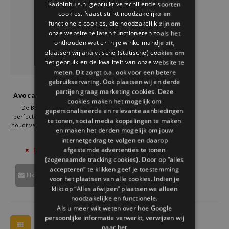
Kadoinhuis.nl gebruikt verschillende soorten
Welke Zwitscherbox past bij jou?
Kraamcadeau
Vazen
Leesbrillen
cookies. Naast strikt noodzakelijke en
ENGLISH
functionele cookies, die noodzakelijk zijn om
Zwitscherbox als cadeau
Verlichting
Sieraden
onze website te laten functioneren zoals het
onthouden wat er in je winkelmandje zit,
plaatsen wij analytische (statische) cookies om
Wanddecoratie
Spellen
het gebruik en de kwaliteit van onze website te
meten. Dit zorgt o.a. ook voor een betere
Stationery
gebruikservaring. Ook plaatsen wij en derde
Doiy
partijen graag marketing cookies. Deze
Avocado Vaas Glas Groen
cookies maken het mogelijk om
Storytiles
De Balvi avocado vaas is de
gepersonaliseerde en relevante aanbiedingen
perfecte keuze voor iedereen die
te tonen, social media koppelingen te maken
houdt van stijlvol design en groene
en maken het derden mogelijk om jouw
Tassen
vingers heeft. Gemaakt van
€34,95
internetgedrag te volgen en daarop
hoogwaardig borosilicaatglas,
afgestemde advertenties te tonen
NIET OP VOORRAAD
biedt deze vaas een duurzame en
Tuin
(zogenaamde tracking cookies). Door op “alles
elegante manier om avocadopitten
te kweken.
accepteren” te klikken geef je toestemming
Houd mij op de hoogte
voor het plaatsen van alle cookies. Indien je
Zonnebrillen
klikt op “Alles afwijzen” plaatsen we alleen
noodzakelijke en functionele.
Als u meer wilt weten over hoe Google
persoonlijke informatie verwerkt, verwijzen wij
naar het