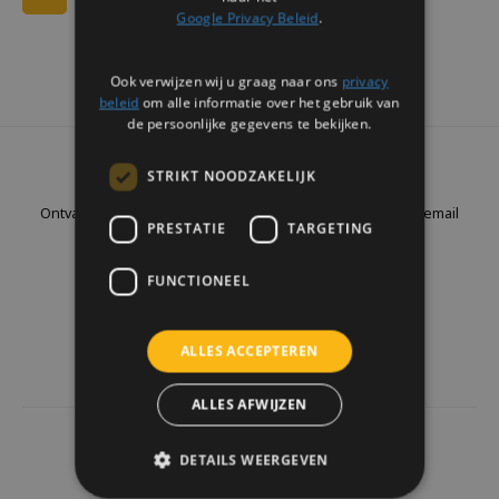
Google Privacy Beleid
.
Ook verwijzen wij u graag naar ons
privacy
beleid
om alle informatie over het gebruik van
de persoonlijke gegevens te bekijken.
Nieuwsbrief
STRIKT NOODZAKELIJK
Ontvang de laatste updates, nieuws en aanbiedingen via email
PRESTATIE
TARGETING
FUNCTIONEEL
Volg ons
ALLES ACCEPTEREN
ALLES AFWIJZEN
4441
reviews
DETAILS WEERGEVEN
Klanten geven ons een
9.7
/10