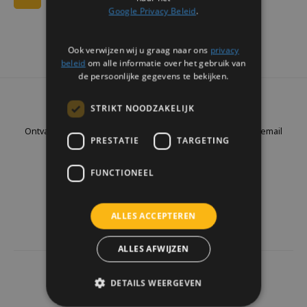
Google Privacy Beleid
.
Ook verwijzen wij u graag naar ons
privacy
beleid
om alle informatie over het gebruik van
de persoonlijke gegevens te bekijken.
Nieuwsbrief
STRIKT NOODZAKELIJK
Ontvang de laatste updates, nieuws en aanbiedingen via email
PRESTATIE
TARGETING
FUNCTIONEEL
Volg ons
ALLES ACCEPTEREN
ALLES AFWIJZEN
4441
reviews
DETAILS WEERGEVEN
Klanten geven ons een
9.7
/10