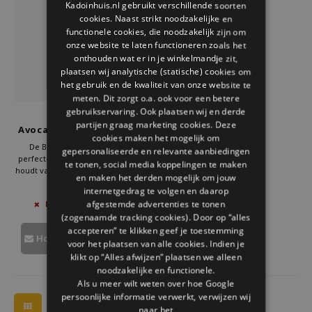
Kadoinhuis.nl gebruikt verschillende soorten
Welke Zwitscherbox past bij jou?
Kraamcadeau
Vazen
Leesbrillen
cookies. Naast strikt noodzakelijke en
ENGLISH
functionele cookies, die noodzakelijk zijn om
Zwitscherbox als cadeau
Verlichting
Sieraden
onze website te laten functioneren zoals het
onthouden wat er in je winkelmandje zit,
plaatsen wij analytische (statische) cookies om
Wanddecoratie
Spellen
het gebruik en de kwaliteit van onze website te
meten. Dit zorgt o.a. ook voor een betere
Stationery
gebruikservaring. Ook plaatsen wij en derde
Doiy
partijen graag marketing cookies. Deze
Avocado Vaas Glas Groen
cookies maken het mogelijk om
Storytiles
De Balvi avocado vaas is de
gepersonaliseerde en relevante aanbiedingen
perfecte keuze voor iedereen die
te tonen, social media koppelingen te maken
houdt van stijlvol design en groene
en maken het derden mogelijk om jouw
Tassen
vingers heeft. Gemaakt van
€34,95
internetgedrag te volgen en daarop
hoogwaardig borosilicaatglas,
afgestemde advertenties te tonen
NIET OP VOORRAAD
biedt deze vaas een duurzame en
Tuin
(zogenaamde tracking cookies). Door op “alles
elegante manier om avocadopitten
te kweken.
accepteren” te klikken geef je toestemming
Houd mij op de hoogte
voor het plaatsen van alle cookies. Indien je
Zonnebrillen
klikt op “Alles afwijzen” plaatsen we alleen
noodzakelijke en functionele.
Als u meer wilt weten over hoe Google
persoonlijke informatie verwerkt, verwijzen wij
naar het