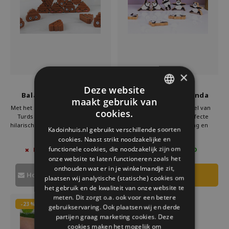
Welke Zwitscherbox past bij jou?
Kraamcadeau
Vazen
Leesbrillen
Zwitscherbox als cadeau
Verlichting
Sieraden
Wanddecoratie
Spellen
×
Stationery
Gift Republic
Peleg Design
Deze website
Balansspel Tumbling
Balansspel Zen Panda
maakt gebruik van
Turds
DUTCH
Storytiles
Met het Gift Republic spel Tumbling
Het Zen Panda balansspel van
cookies.
Turds beleef je veel plezier. Dit
Peleg Design is een perfecte
GERMAN
hilarische stapelspel is perfect voor
combinatie van uitdaging en
Kadoinhuis.nl gebruikt verschillende soorten
Tassen
gezellige avonden met vrienden.
ontspanning. Dit stapelspel draait
cookies. Naast strikt noodzakelijke en
€14,95
€23,95
ENGLISH
Probeer de vrolijke turds te
om balans en precisie. Het doel is
functionele cookies, die noodzakelijk zijn om
NIET OP VOORRAAD
3 OP VOORRAAD
stapelen zonder dat ze omvallen.
om de panda en andere
Tuin
onze website te laten functioneren zoals het
De leuke vormgeving maakt het
onderdelen zo stabiel mogelijk te
onthouden wat er in je winkelmandje zit,
een uniek balansspel
stapelen.
Houd mij op de hoogte
plaatsen wij analytische (statische) cookies om
Zonnebrillen
het gebruik en de kwaliteit van onze website te
meten. Dit zorgt o.a. ook voor een betere
-23%
gebruikservaring. Ook plaatsen wij en derde
partijen graag marketing cookies. Deze
cookies maken het mogelijk om