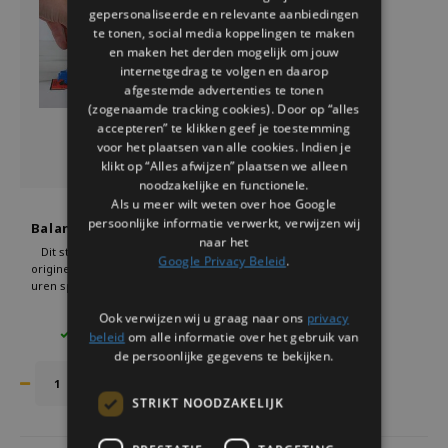
gepersonaliseerde en relevante aanbiedingen
te tonen, social media koppelingen te maken
en maken het derden mogelijk om jouw
internetgedrag te volgen en daarop
afgestemde advertenties te tonen
(zogenaamde tracking cookies). Door op “alles
accepteren” te klikken geef je toestemming
voor het plaatsen van alle cookies. Indien je
klikt op “Alles afwijzen” plaatsen we alleen
noodzakelijke en functionele.
Als u meer wilt weten over hoe Google
Gift Republic
persoonlijke informatie verwerkt, verwijzen wij
Balansspel Stackosaurs
naar het
Dit stapelspel is een leuk en
Google Privacy Beleid
.
origineel cadeau. Het spel biedt
uren speelplezier en is geschikt
voor alle leeftijden. Verpak het als
€16,95
€21,95
Ook verwijzen wij u graag naar ons
privacy
een verrassing voor een
beleid
om alle informatie over het gebruik van
1 OP VOORRAAD
verjaardag of feestdag.
De dinosaurus-thema maakt
de persoonlijke gegevens te bekijken.
Stackosaurs uniek en geliefd bij
kinderen.
STRIKT NOODZAKELIJK