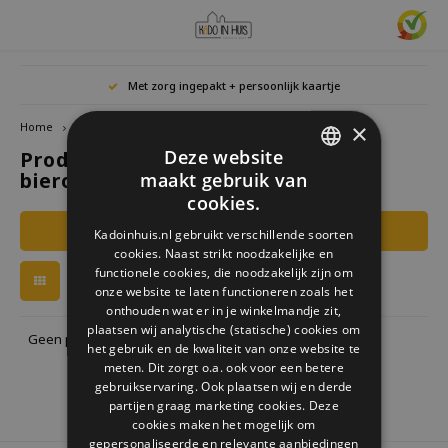
Hoofdmenu / cadeaus & lifestyle
Hoofdmenu / woonaccessoires
Hoofdmenu / cadeau-ideeën
Hoofdmenu / zwitscherbox
Hoofdmenu
Hoofdmenu /
Hoofdmen
Hoofdmen
Hoofdmen
Met zorg ingepakt + persoonlijk kaartje
horloges / k
Cadeaus & Lifestyle
Woonaccessoires
Cadeau-ideeën
Zwitscherbox
Taal
×
Home
Tags
balvi bieropener game boy
Deze website
Producten getagd met balvi
Birdybox
Cadeau voor Haar
Boekensteunen
Boekenleggers
Lucky
bieropener game boy
maakt gebruik van
Laval
Mokke
Ringe
Nederlands
DUTCH
Astro
cookies.
Lakesidebox
Cadeau voor Hem
Decoratie
Drinkflessen
Waxin
GERMAN
Ketti
Filters
Kadoinhuis.nl gebruikt verschillende soorten
Story
Deutsch
cookies. Naast strikt noodzakelijke en
ENGLISH
Heidibox
Cadeau voor kinderen
Fotolijstjes
Fun Gadgets
functionele cookies, die noodzakelijk zijn om
Armb
onze website te laten functioneren zoals het
Mini S
English
onthouden wat er in je winkelmandje zit,
Junglebox
Cadeau voor collega
Kandelaars
Horloges
plaatsen wij analytische (statische) cookies om
Geen producten gevonden!...
het gebruik en de kwaliteit van onze website te
Zwitscherbox Satellite
Housewarming cadeau
Klokken
Keuken
meten. Dit zorgt o.a. ook voor een betere
gebruikservaring. Ook plaatsen wij en derde
partijen graag marketing cookies. Deze
Hoe werkt een Zwitscherbox
Huwelijkscadeau
Posters
Borduren & Creatief
cookies maken het mogelijk om
gepersonaliseerde en relevante aanbiedingen