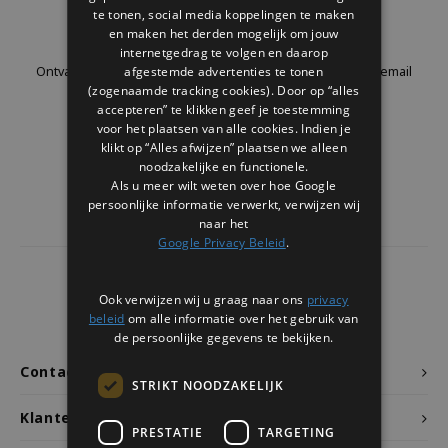
Welke Zwitscherbox past bij jou?
Kraamcadeau
Vazen
Leesbrillen
te tonen, social media koppelingen te maken
Nieuwsbrief
en maken het derden mogelijk om jouw
internetgedrag te volgen en daarop
Zwitscherbox als cadeau
Verlichting
Sieraden
afgestemde advertenties te tonen
Ontvang de laatste updates, nieuws en aanbiedingen via email
(zogenaamde tracking cookies). Door op “alles
accepteren” te klikken geef je toestemming
Wanddecoratie
Spellen
voor het plaatsen van alle cookies. Indien je
klikt op “Alles afwijzen” plaatsen we alleen
Stationery
Volg ons
noodzakelijke en functionele.
Als u meer wilt weten over hoe Google
persoonlijke informatie verwerkt, verwijzen wij
Storytiles
naar het
Google Privacy Beleid
.
Tassen
4437
reviews
Ook verwijzen wij u graag naar ons
privacy
Tuin
Klanten geven ons een
9.7
/10
beleid
om alle informatie over het gebruik van
de persoonlijke gegevens te bekijken.
Zonnebrillen
Contact
STRIKT NOODZAKELIJK
Klantenservice
PRESTATIE
TARGETING