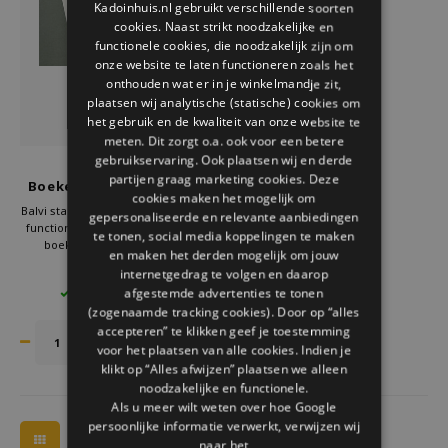
Kadoinhuis.nl gebruikt verschillende soorten
Welke Zwitscherbox past bij jou?
Kraamcadeau
Vazen
Leesbrillen
cookies. Naast strikt noodzakelijke en
ENGLISH
functionele cookies, die noodzakelijk zijn om
Zwitscherbox als cadeau
Verlichting
Sieraden
onze website te laten functioneren zoals het
onthouden wat er in je winkelmandje zit,
plaatsen wij analytische (statische) cookies om
Wanddecoratie
Spellen
het gebruik en de kwaliteit van onze website te
meten. Dit zorgt o.a. ook voor een betere
Stationery
gebruikservaring. Ook plaatsen wij en derde
Balvi
partijen graag marketing cookies. Deze
Boekenlegger King Kong
cookies maken het mogelijk om
Storytiles
Balvi staat bekend om creatieve en
gepersonaliseerde en relevante aanbiedingen
functionele producten. Deze Balvi
te tonen, social media koppelingen te maken
boekenlegger laat zien dat
en maken het derden mogelijk om jouw
Tassen
praktisch en uniek goed
€8,95
internetgedrag te volgen en daarop
samengaan. Met duurzame
afgestemde advertenties te tonen
3 OP VOORRAAD
materialen en een iconisch design
Tuin
(zogenaamde tracking cookies). Door op “alles
is deze boekenlegger echt iets
bijzonders.
accepteren” te klikken geef je toestemming
voor het plaatsen van alle cookies. Indien je
Zonnebrillen
klikt op “Alles afwijzen” plaatsen we alleen
noodzakelijke en functionele.
Als u meer wilt weten over hoe Google
persoonlijke informatie verwerkt, verwijzen wij
naar het