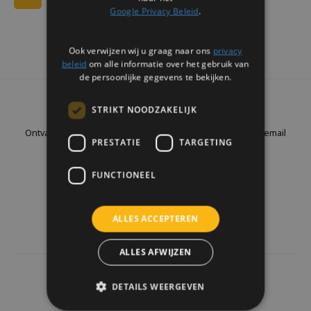
Google Privacy Beleid
.
Ook verwijzen wij u graag naar ons
privacy
beleid
om alle informatie over het gebruik van
de persoonlijke gegevens te bekijken.
Nieuwsbrief
STRIKT NOODZAKELIJK
Ontvang de laatste updates, nieuws en aanbiedingen via email
PRESTATIE
TARGETING
FUNCTIONEEL
Volg ons
ALLES ACCEPTEREN
ALLES AFWIJZEN
4441
reviews
DETAILS WEERGEVEN
Klanten geven ons een
9.7
/10