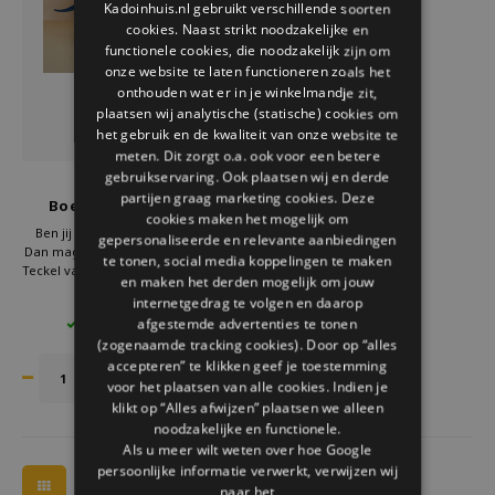
Kadoinhuis.nl gebruikt verschillende soorten
Welke Zwitscherbox past bij jou?
Kraamcadeau
Vazen
Leesbrillen
cookies. Naast strikt noodzakelijke en
ENGLISH
functionele cookies, die noodzakelijk zijn om
Zwitscherbox als cadeau
Verlichting
Sieraden
onze website te laten functioneren zoals het
onthouden wat er in je winkelmandje zit,
plaatsen wij analytische (statische) cookies om
Wanddecoratie
Spellen
het gebruik en de kwaliteit van onze website te
meten. Dit zorgt o.a. ook voor een betere
Stationery
gebruikservaring. Ook plaatsen wij en derde
Balvi
partijen graag marketing cookies. Deze
Boekensteun Teckel
cookies maken het mogelijk om
Storytiles
Ben jij een echte boekenwurm?
gepersonaliseerde en relevante aanbiedingen
Dan mag deze mooie boekensteun
te tonen, social media koppelingen te maken
Teckel van Balvi niet ontbreken in je
en maken het derden mogelijk om jouw
Tassen
boekenkast.
€24,95
internetgedrag te volgen en daarop
Zet deze boekensteun in je kast en
afgestemde advertenties te tonen
4 OP VOORRAAD
de hond zorgt goed voor je boeken.
Tuin
(zogenaamde tracking cookies). Door op “alles
accepteren” te klikken geef je toestemming
voor het plaatsen van alle cookies. Indien je
Zonnebrillen
klikt op “Alles afwijzen” plaatsen we alleen
noodzakelijke en functionele.
Als u meer wilt weten over hoe Google
persoonlijke informatie verwerkt, verwijzen wij
naar het