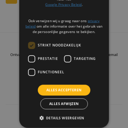
Google Privacy Beleid
.
Ook verwijzen wij u graag naar ons
privacy
beleid
om alle informatie over het gebruik van
de persoonlijke gegevens te bekijken.
Nieuwsbrief
STRIKT NOODZAKELIJK
Ontvang de laatste updates, nieuws en aanbiedingen via email
PRESTATIE
TARGETING
FUNCTIONEEL
Volg ons
ALLES ACCEPTEREN
ALLES AFWIJZEN
4441
reviews
DETAILS WEERGEVEN
Klanten geven ons een
9.7
/10