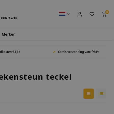
0
s een
9.7
/10
Merken
dkosten €4,95
Gratis verzending vanaf €49
ekensteun teckel