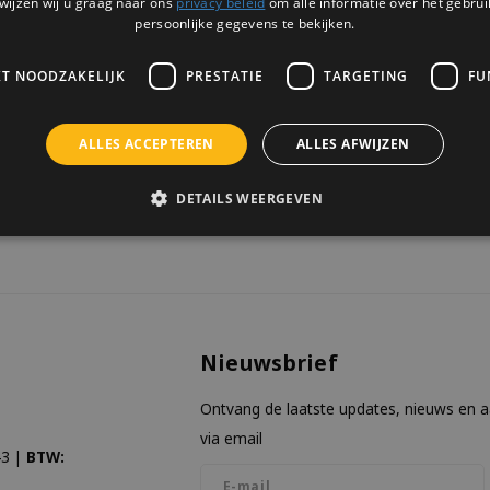
wijzen wij u graag naar ons
privacy beleid
om alle informatie over het gebrui
4 OP VOORRAAD
persoonlijke gegevens te bekijken.
KT NOODZAKELIJK
PRESTATIE
TARGETING
FU
ALLES ACCEPTEREN
ALLES AFWIJZEN
keken
DETAILS WEERGEVEN
Nieuwsbrief
Ontvang de laatste updates, nieuws en 
via email
3 |
BTW: