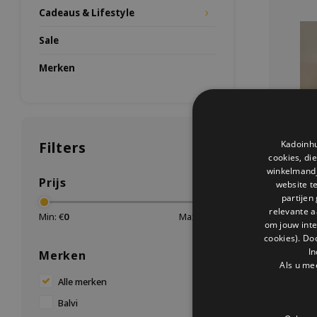
Cadeaus & Lifestyle
Sale
Merken
Filters
Kadoinhu
cookies, di
winkelmandje
Prijs
website t
partijen
relevante a
Min: €
0
Max: €
25
om jouw int
cookies). Do
In
Merken
B
Als u me
Dan mag 
Alle merken
Balvi
Zet deze b
Balvi