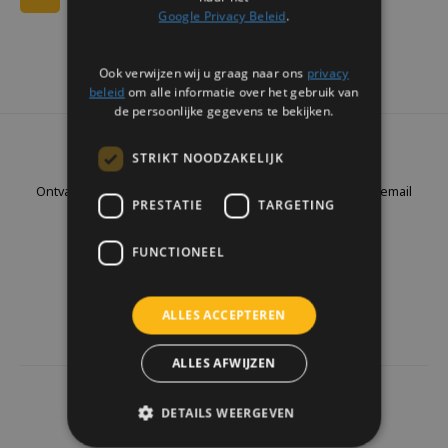
Google Privacy Beleid
.
Ook verwijzen wij u graag naar ons
privacy
beleid
om alle informatie over het gebruik van
de persoonlijke gegevens te bekijken.
Nieuwsbrief
STRIKT NOODZAKELIJK
Ontvang de laatste updates, nieuws en aanbiedingen via email
PRESTATIE
TARGETING
FUNCTIONEEL
Volg ons
ALLES ACCEPTEREN
ALLES AFWIJZEN
4441
reviews
DETAILS WEERGEVEN
Klanten geven ons een
9.7
/10