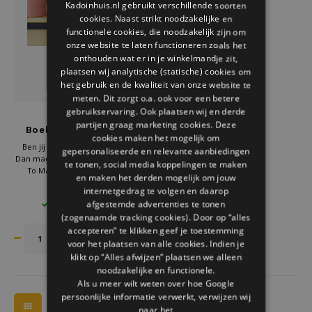
Kadoinhuis.nl gebruikt verschillende soorten
Welke Zwitscherbox past bij jou?
Kraamcadeau
Vazen
Leesbrillen
cookies. Naast strikt noodzakelijke en
ENGLISH
functionele cookies, die noodzakelijk zijn om
Zwitscherbox als cadeau
Verlichting
Sieraden
onze website te laten functioneren zoals het
onthouden wat er in je winkelmandje zit,
plaatsen wij analytische (statische) cookies om
Wanddecoratie
Spellen
het gebruik en de kwaliteit van onze website te
meten. Dit zorgt o.a. ook voor een betere
Stationery
gebruikservaring. Ook plaatsen wij en derde
Balvi
partijen graag marketing cookies. Deze
Boekensteun To Many
cookies maken het mogelijk om
Books
Storytiles
Ben jij een echte boekenwurm?
gepersonaliseerde en relevante aanbiedingen
Dan mag deze mooie boekensteun
te tonen, social media koppelingen te maken
To Many Books van Balvi niet
en maken het derden mogelijk om jouw
Tassen
ontbreken in je boekenkast.
€19,95
internetgedrag te volgen en daarop
Zet deze boekensteun in je kast en
afgestemde advertenties te tonen
1 OP VOORRAAD
het mannetje zorgt goed voor je
Tuin
(zogenaamde tracking cookies). Door op “alles
beoeken.
accepteren” te klikken geef je toestemming
voor het plaatsen van alle cookies. Indien je
Zonnebrillen
klikt op “Alles afwijzen” plaatsen we alleen
noodzakelijke en functionele.
Als u meer wilt weten over hoe Google
persoonlijke informatie verwerkt, verwijzen wij
naar het