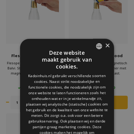
Welke Zwitscherbox past bij jou?
Kraamcadeau
Vazen
Leesbrillen
Zwitscherbox als cadeau
Verlichting
Sieraden
Wanddecoratie
Spellen
×
Stationery
Balvi
Balvi
Deze website
Flesopener kever geel
Flesopener kever rood
maakt gebruik van
magnetisch
magnetisch
DUTCH
Storytiles
Flesopener kever geel magnetisch
Flesopener kever rood magnetisch
cookies.
Balvi. Stevige bier flesopener met
Balvi. Stevige bier flesopener met
GERMAN
magneet voor op de koelkast.
magneet voor de koelkast.
Kadoinhuis.nl gebruikt verschillende soorten
Tassen
Originele kever flesopener in
Originele design flesopener in
cookies. Naast strikt noodzakelijke en
€9,95
€9,95
ENGLISH
design uitvoering. Praktisch
kevervorm, ideaal als leuk
functionele cookies, die noodzakelijk zijn om
5 OP VOORRAAD
4 OP VOORRAAD
keukenaccessoire, leuk cadeau en
keukenaccessoire of cadeau.
Tuin
onze website te laten functioneren zoals het
altijd binnen handbereik bij borrel
Handig, grappig en altijd binnen
onthouden wat er in je winkelmandje zit,
of feestje.
handbereik bij elke borrel of
feestje.
plaatsen wij analytische (statische) cookies om
Zonnebrillen
het gebruik en de kwaliteit van onze website te
meten. Dit zorgt o.a. ook voor een betere
gebruikservaring. Ook plaatsen wij en derde
partijen graag marketing cookies. Deze
cookies maken het mogelijk om