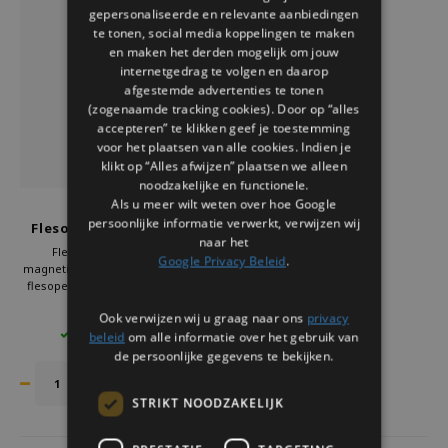
gepersonaliseerde en relevante aanbiedingen
te tonen, social media koppelingen te maken
en maken het derden mogelijk om jouw
internetgedrag te volgen en daarop
afgestemde advertenties te tonen
(zogenaamde tracking cookies). Door op “alles
accepteren” te klikken geef je toestemming
voor het plaatsen van alle cookies. Indien je
klikt op “Alles afwijzen” plaatsen we alleen
noodzakelijke en functionele.
Als u meer wilt weten over hoe Google
Balvi
persoonlijke informatie verwerkt, verwijzen wij
Flesopener kever blauw
naar het
magnetisch
Flesopener kever blauw
Google Privacy Beleid
.
magnetisch Balvi. Originele design
flesopener met magneet voor de
koelkast. Handige bier flesopener
€9,95
Ook verwijzen wij u graag naar ons
privacy
in kevervorm, leuk
beleid
om alle informatie over het gebruik van
3 OP VOORRAAD
keukenaccessoire en grappig detail
bij borrels. Perfect als flesopener
de persoonlijke gegevens te bekijken.
cadeau.
STRIKT NOODZAKELIJK