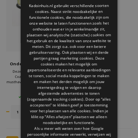
GERMAN
Welke Zwitscherbox past bij jou?
Kraamcadeau
Vazen
Leesbrillen
Kadoinhuis.nl gebruikt verschillende soorten
cookies. Naast strikt noodzakelijke en
ENGLISH
functionele cookies, die noodzakelijk zijn om
Zwitscherbox als cadeau
Verlichting
Sieraden
onze website te laten functioneren zoals het
onthouden wat er in je winkelmandje zit,
Wanddecoratie
Spellen
plaatsen wij analytische (statische) cookies om
het gebruik en de kwaliteit van onze website te
meten. Dit zorgt o.a. ook voor een betere
Stationery
gebruikservaring. Ook plaatsen wij en derde
partijen graag marketing cookies. Deze
Balvi
Onderzetters Vinyl The
cookies maken het mogelijk om
Storytiles
Coaster set van 4
gepersonaliseerde en relevante aanbiedingen
Deze onderzetters vinyl The
te tonen, social media koppelingen te maken
Coaster van Balvi zijn een
Tassen
en maken het derden mogelijk om jouw
musthave voor elke vinylliefhebber.
De onderzetters in de vorm van
internetgedrag te volgen en daarop
€11,95
een LP beschermen je tafel tegen
afgestemde advertenties te tonen
Tuin
9 OP VOORRAAD
kringen en hitte.
(zogenaamde tracking cookies). Door op “alles
De LP onderzetters hebben een
accepteren” te klikken geef je toestemming
antislip coating, zodat ze niet
Zonnebrillen
voor het plaatsen van alle cookies. Indien je
verschuiven.
klikt op “Alles afwijzen” plaatsen we alleen
noodzakelijke en functionele.
Als u meer wilt weten over hoe Google
persoonlijke informatie verwerkt, verwijzen wij