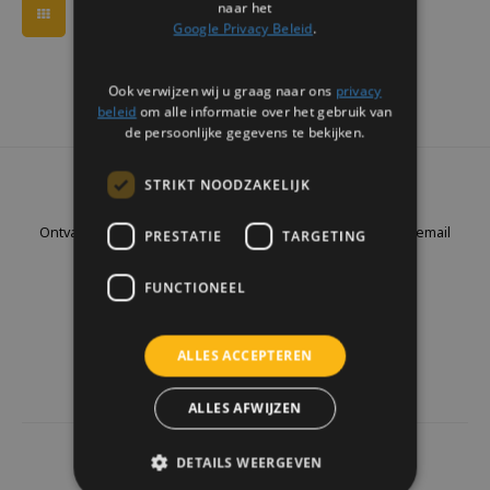
naar het
Google Privacy Beleid
.
Ook verwijzen wij u graag naar ons
privacy
beleid
om alle informatie over het gebruik van
de persoonlijke gegevens te bekijken.
STRIKT NOODZAKELIJK
Nieuwsbrief
Ontvang de laatste updates, nieuws en aanbiedingen via email
PRESTATIE
TARGETING
FUNCTIONEEL
Volg ons
ALLES ACCEPTEREN
ALLES AFWIJZEN
DETAILS WEERGEVEN
4441
reviews