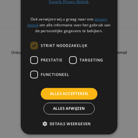
Google Privacy Beleid
.
Ook verwijzen wij u graag naar ons
privacy
beleid
om alle informatie over het gebruik van
de persoonlijke gegevens te bekijken.
Nieuwsbrief
STRIKT NOODZAKELIJK
Ontvang de laatste updates, nieuws en aanbiedingen via email
PRESTATIE
TARGETING
FUNCTIONEEL
Volg ons
ALLES ACCEPTEREN
ALLES AFWIJZEN
4441
reviews
DETAILS WEERGEVEN
Klanten geven ons een
9.7
/10