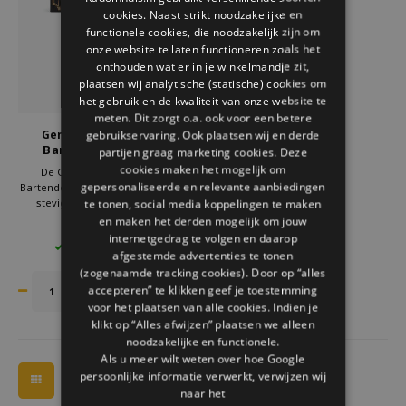
Welke Zwitscherbox past bij jou?
Kraamcadeau
Vazen
Leesbrillen
cookies. Naast strikt noodzakelijke en
ENGLISH
functionele cookies, die noodzakelijk zijn om
onze website te laten functioneren zoals het
Zwitscherbox als cadeau
Verlichting
Sieraden
onthouden wat er in je winkelmandje zit,
plaatsen wij analytische (statische) cookies om
Wanddecoratie
Spellen
het gebruik en de kwaliteit van onze website te
meten. Dit zorgt o.a. ook voor een betere
Gentlemen's Hardware
gebruikservaring. Ook plaatsen wij en derde
Stationery
Bartender Set voor
partijen graag marketing cookies. Deze
cocktails
cookies maken het mogelijk om
De Gentlemen’s Hardware
gepersonaliseerde en relevante aanbiedingen
Bartender Set voor cocktails is een
Storytiles
stevige en complete set met
te tonen, social media koppelingen te maken
roestvrijstalen tools. De combinatie
en maken het derden mogelijk om jouw
€44,95
Tassen
van stijl en gebruiksgemak maakt
internetgedrag te volgen en daarop
4 OP VOORRAAD
deze set perfect voor mannen die
afgestemde advertenties te tonen
graag thuis cocktails mixen. Een
(zogenaamde tracking cookies). Door op “alles
Tuin
cadeau voor elke liefhebber.
accepteren” te klikken geef je toestemming
voor het plaatsen van alle cookies. Indien je
Zonnebrillen
klikt op “Alles afwijzen” plaatsen we alleen
noodzakelijke en functionele.
Als u meer wilt weten over hoe Google
persoonlijke informatie verwerkt, verwijzen wij
naar het