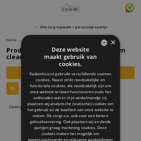
Hoofdmenu / cadeaus & lifestyle
Hoofdmenu / woonaccessoires
Hoofdmenu / cadeau-ideeën
Hoofdmenu / zwitscherbox
Hoofdmenu
Hoofdmenu /
Hoofdmen
Hoofdmen
Hoofdmen
Met zorg ingepakt + persoonlijk kaartje
horloges / k
Cadeaus & Lifestyle
Woonaccessoires
Cadeau-ideeën
Zwitscherbox
Taal
×
Home
Tags
beeldscherm cleaner scooter
Deze website
Producten getagd met beeldscherm
Birdybox
Cadeau voor Haar
Boekensteunen
Boekenleggers
Lucky
cleaner scooter
maakt gebruik van
Laval
Mokke
Ringe
Nederlands
DUTCH
Astro
cookies.
Lakesidebox
Cadeau voor Hem
Decoratie
Drinkflessen
Waxin
GERMAN
Ketti
Filters
Kadoinhuis.nl gebruikt verschillende soorten
Story
Deutsch
cookies. Naast strikt noodzakelijke en
ENGLISH
Heidibox
Cadeau voor kinderen
Fotolijstjes
Fun Gadgets
functionele cookies, die noodzakelijk zijn om
Armb
onze website te laten functioneren zoals het
Mini S
English
onthouden wat er in je winkelmandje zit,
Junglebox
Cadeau voor collega
Kandelaars
Horloges
plaatsen wij analytische (statische) cookies om
Geen producten gevonden!...
het gebruik en de kwaliteit van onze website te
Zwitscherbox Satellite
Housewarming cadeau
Klokken
Keuken
meten. Dit zorgt o.a. ook voor een betere
gebruikservaring. Ook plaatsen wij en derde
partijen graag marketing cookies. Deze
Hoe werkt een Zwitscherbox
Huwelijkscadeau
Posters
Borduren & Creatief
cookies maken het mogelijk om
gepersonaliseerde en relevante aanbiedingen