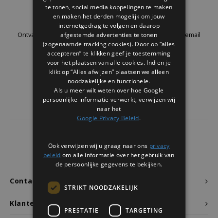
Welke Zwitscherbox past bij jou?
Kraamcadeau
Vazen
Leesbrillen
te tonen, social media koppelingen te maken
Nieuwsbrief
en maken het derden mogelijk om jouw
internetgedrag te volgen en daarop
Zwitscherbox als cadeau
Verlichting
Sieraden
afgestemde advertenties te tonen
Ontvang de laatste updates, nieuws en aanbiedingen via email
(zogenaamde tracking cookies). Door op “alles
accepteren” te klikken geef je toestemming
Wanddecoratie
Spellen
voor het plaatsen van alle cookies. Indien je
klikt op “Alles afwijzen” plaatsen we alleen
Stationery
Volg ons
noodzakelijke en functionele.
Als u meer wilt weten over hoe Google
persoonlijke informatie verwerkt, verwijzen wij
Storytiles
naar het
Google Privacy Beleid
.
Tassen
4441
reviews
Ook verwijzen wij u graag naar ons
privacy
Tuin
Klanten geven ons een
9.7
/10
beleid
om alle informatie over het gebruik van
de persoonlijke gegevens te bekijken.
Zonnebrillen
Contact
STRIKT NOODZAKELIJK
Klantenservice
PRESTATIE
TARGETING