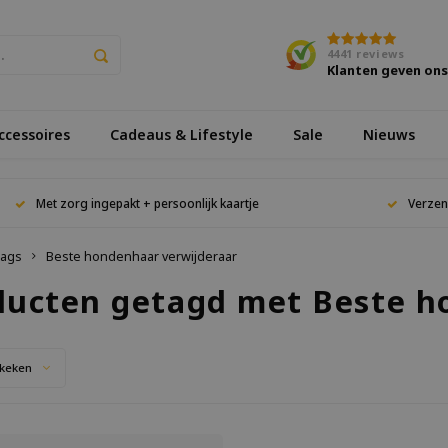
4441
reviews
Klanten geven on
cessoires
Cadeaus & Lifestyle
Sale
Nieuws
Met zorg ingepakt + persoonlijk kaartje
Verzen
ags
Beste hondenhaar verwijderaar
ducten getagd met Beste h
keken