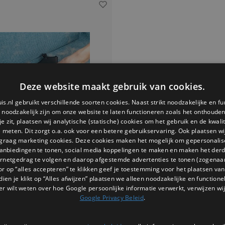
Deze website maakt gebruik van cookies.
is.nl gebruikt verschillende soorten cookies. Naast strikt noodzakelijke en fu
e noodzakelijk zijn om onze website te laten functioneren zoals het onthouden 
 zit, plaatsen wij analytische (statische) cookies om het gebruik en de kwali
e meten. Dit zorgt o.a. ook voor een betere gebruikservaring. Ook plaatsen wi
 graag marketing cookies. Deze cookies maken het mogelijk om gepersonali
anbiedingen te tonen, social media koppelingen te maken en maken het der
ernetgedrag te volgen en daarop afgestemde advertenties te tonen (zogenaa
Ototo Design
or op “alles accepteren” te klikken geef je toestemming voor het plaatsen van 
 Haarverwijderaar Huisdier
dien je klikt op “Alles afwijzen” plaatsen we alleen noodzakelijke en functione
zijn unieke ontwerp is de Ototo
er wilt weten over hoe Google persoonlijke informatie verwerkt, verwijzen wij
raar zowel effectief als stijlvol. Scruffy
Google Privacy Beleid
.
t in elke hand en glijdt moeiteloos over
 Je hebt geen vervangbare plakrollen
€13,95
deze tool duurzaam en milieuvriendelijk