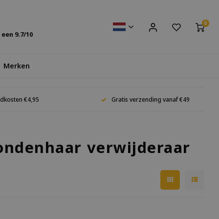
0
s een
9.7
/10
Merken
dkosten €4,95
Gratis verzending vanaf €49
ondenhaar verwijderaar