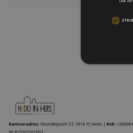
Ook ver
STRI
Meest be
Kantooradres:
Noorderpoort 57, 5916 PJ Venlo |
KvK:
1206084
NL815507161B01