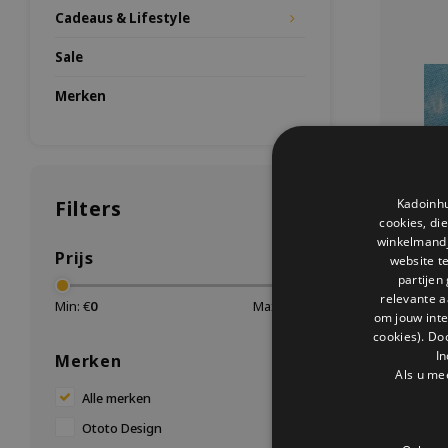
Cadeaus & Lifestyle
Sale
Merken
Kadoinhu
Filters
cookies, di
winkelmandje
Prijs
website t
partijen
relevante a
Min: €
0
Max: €
15
om jouw int
cookies). Do
Scruffy
In
Merken
Met 
Als u me
haarverwijde
Alle merken
past perfec
de stof.
Ototo Design
nodig, wat 