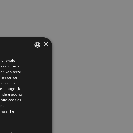
×
nctionele
DUTCH
wat er in je
GERMAN
teit van onze
j en derde
ENGLISH
seerde en
den mogelijk
mde tracking
alle cookies.
le.
 naar het