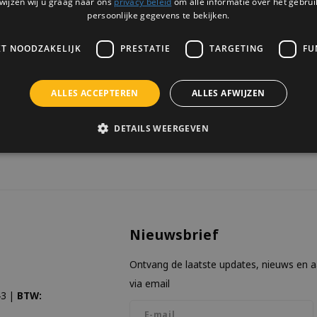
wijzen wij u graag naar ons
privacy beleid
om alle informatie over het gebrui
1 OP VOORRAAD
maakt.
persoonlijke gegevens te bekijken.
KT NOODZAKELIJK
PRESTATIE
TARGETING
FU
ALLES ACCEPTEREN
ALLES AFWIJZEN
keken
DETAILS WEERGEVEN
Nieuwsbrief
Ontvang de laatste updates, nieuws en 
via email
3 |
BTW: