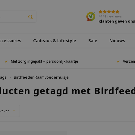
4441
reviews
Klanten geven on
cessoires
Cadeaus & Lifestyle
Sale
Nieuws
Met zorg ingepakt + persoonlijk kaartje
Verzen
ags
Birdfeeder Raamvoederhuisje
ducten getagd met Birdfee
keken