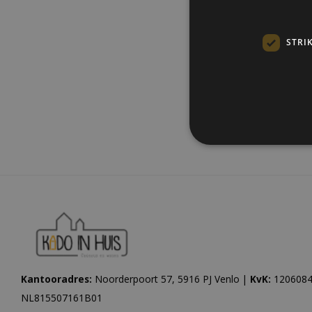
STRI
Meest be
Kantooradres:
Noorderpoort 57, 5916 PJ Venlo |
KvK:
1206084
NL815507161B01