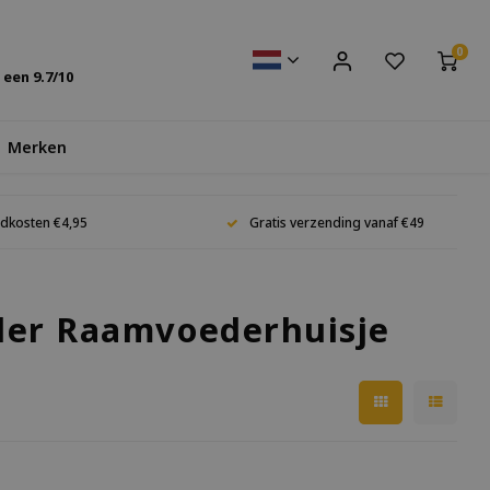
0
s een
9.7
/10
Merken
dkosten €4,95
Gratis verzending vanaf €49
der Raamvoederhuisje