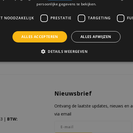
persoonlijke gegevens te bekijken.
KT NOODZAKELIJK
PRESTATIE
TARGETING
FU
ALLES ACCEPTEREN
ALLES AFWIJZEN
keken
DETAILS WEERGEVEN
Nieuwsbrief
Ontvang de laatste updates, nieuws en 
via email
3 |
BTW: