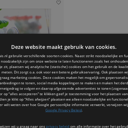
Deze website maakt gebruik van cookies.
is.nl gebruikt verschillende soorten cookies. Naast strikt noodzakelijke en fu
e noodzakelijk zijn om onze website te laten functioneren zoals het onthouden 
 zit, plaatsen wij analytische (statische) cookies om het gebruik en de kwali
e meten. Dit zorgt o.a. ook voor een betere gebruikservaring. Ook plaatsen wi
 graag marketing cookies. Deze cookies maken het mogelijk om gepersonali
anbiedingen te tonen, social media koppelingen te maken en maken het der
ernetgedrag te volgen en daarop afgestemde advertenties te tonen (zogenaa
n Sweden vogel voederhuis
or op “alles accepteren” te klikken geef je toestemming voor het plaatsen van 
raam
dien je klikt op “Alles afwijzen” plaatsen we alleen noodzakelijke en functione
 natuur dichterbij met het stijlvolle
er wilt weten over hoe Google persoonlijke informatie verwerkt, verwijzen wij
 raam van Born in Sweden. Dit unieke
Google Privacy Beleid
.
p trekt vogels aan en biedt jou de
ijkheid om ze van heel dichtbij te
€24,95
eren – gewoon vanuit je keuken,
1 OP VOORRAAD
wijzen wij u graag naar ons
privacy beleid
om alle informatie over het gebrui
r of kantoor. Een bijzondere kado.