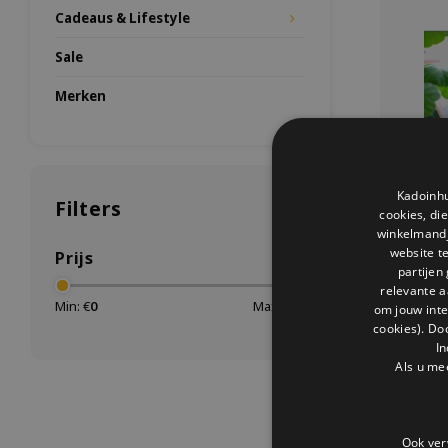
Cadeaus & Lifestyle
Sale
Merken
Kadoinhu
Filters
cookies, di
winkelmandje
website t
Prijs
partijen
relevante a
Min: €
0
Max: €
25
om jouw int
Born i
cookies). Do
In
Breng de
Als u me
voederhuis
ontwer
mogel
bewond
Ook ver
woonkame