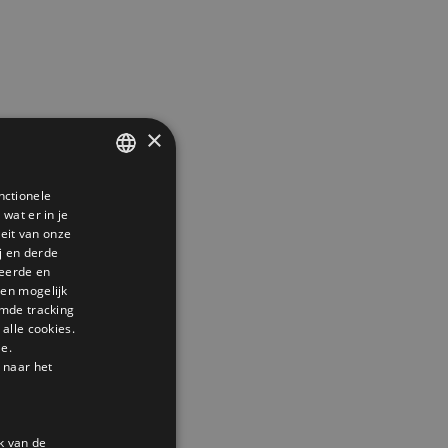
×
nctionele
DUTCH
wat er in je
GERMAN
teit van onze
j en derde
ENGLISH
seerde en
den mogelijk
mde tracking
alle cookies.
le.
 naar het
k van de