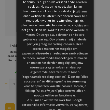
Kadoinhuis.nl gebruikt verschillende soorten
Welke Zwitscherbox past bij jou?
Kraamcadeau
Vazen
Leesbrillen
cookies. Naast strikt noodzakelijke en
ENGLISH
functionele cookies, die noodzakelijk zijn om
Zwitscherbox als cadeau
Verlichting
Sieraden
onze website te laten functioneren zoals het
onthouden wat er in je winkelmandje zit,
plaatsen wij analytische (statische) cookies om
Wanddecoratie
Spellen
het gebruik en de kwaliteit van onze website te
meten. Dit zorgt o.a. ook voor een betere
Stationery
gebruikservaring. Ook plaatsen wij en derde
Pylones
partijen graag marketing cookies. Deze
inklapbare tuintafel
cookies maken het mogelijk om
garden paradise jardin
Storytiles
Inklapbare tuintafel Garden
gepersonaliseerde en relevante aanbiedingen
fleuri
Paradise Jardin Fleuri van Pylones.
te tonen, social media koppelingen te maken
Ronde metalen bistrotafel met
en maken het derden mogelijk om jouw
Tassen
kleurrijk bloemen dessin. Licht,
€169,00
internetgedrag te volgen en daarop
stevig en perfect voor balkon of
afgestemde advertenties te tonen
6 OP VOORRAAD
kleine tuin. Bestel nu bij Kado in
Tuin
(zogenaamde tracking cookies). Door op “alles
Huis en fleur je buitenruimte op
met stijl.
accepteren” te klikken geef je toestemming
voor het plaatsen van alle cookies. Indien je
Zonnebrillen
klikt op “Alles afwijzen” plaatsen we alleen
noodzakelijke en functionele.
Als u meer wilt weten over hoe Google
persoonlijke informatie verwerkt, verwijzen wij
naar het