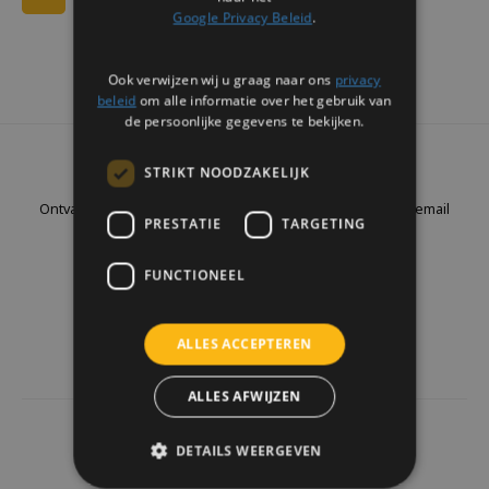
Google Privacy Beleid
.
Ook verwijzen wij u graag naar ons
privacy
beleid
om alle informatie over het gebruik van
de persoonlijke gegevens te bekijken.
Nieuwsbrief
STRIKT NOODZAKELIJK
Ontvang de laatste updates, nieuws en aanbiedingen via email
PRESTATIE
TARGETING
FUNCTIONEEL
Volg ons
ALLES ACCEPTEREN
ALLES AFWIJZEN
4441
reviews
DETAILS WEERGEVEN
Klanten geven ons een
9.7
/10